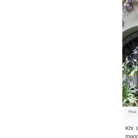
Hoa 
Khi 
mang