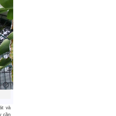
át và
y cần