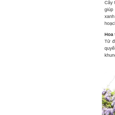
Cây t
giúp
xanh
hoạc
Hoa 
Tử đ
quyế
khun