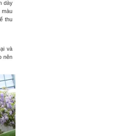
nh dày
a màu
ể thu
ại và
o nên