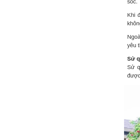
sóc.
Khi 
không
Ngoà
yêu 
Sử q
Sử q
được