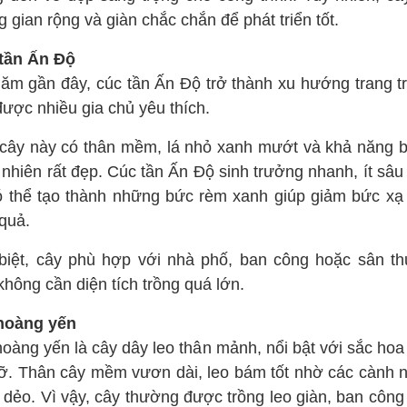
 gian rộng và giàn chắc chắn để phát triển tốt.
tần Ấn Độ
năm gần đây, cúc tần Ấn Độ trở thành xu hướng trang tr
được nhiều gia chủ yêu thích.
 cây này có thân mềm, lá nhỏ xanh mướt và khả năng 
 nhiên rất đẹp. Cúc tần Ấn Độ sinh trưởng nhanh, ít sâ
ó thể tạo thành những bức rèm xanh giúp giảm bức xạ 
 quả.
biệt, cây phù hợp với nhà phố, ban công hoặc sân t
hông cần diện tích trồng quá lớn.
hoàng yến
hoàng yến là cây dây leo thân mảnh, nổi bật với sắc hoa
rỡ. Thân cây mềm vươn dài, leo bám tốt nhờ các cành 
dẻo. Vì vậy, cây thường được trồng leo giàn, ban công