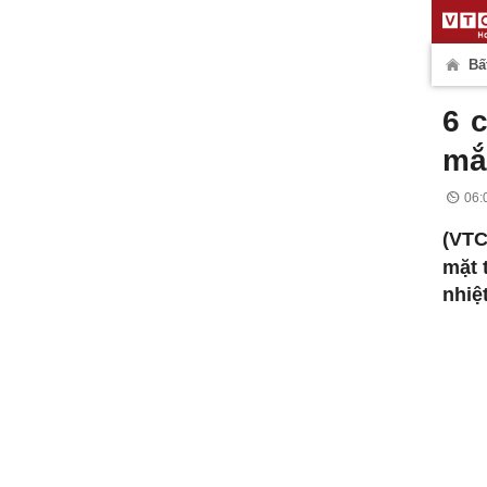
Bấ
6 
mắ
06:
(VT
mặt 
nhiệ