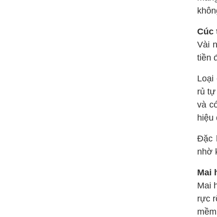
không
Cúc 
Vài 
tiền 
Loại
rủ tự
và c
hiệu
Đặc 
nhờ k
Mai 
Mai 
rực 
mềm 