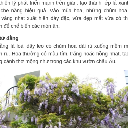
hiên lý phát triển mạnh trên giàn, tạo thành lớp lá xa
 che nắng hiệu quả. Vào mùa hoa, những chùm ho
 vàng nhạt xuất hiện dày đặc, vừa đẹp mắt vừa có th
h để chế biến các món ăn.
tử đằng
ằng là loài dây leo có chùm hoa dài rủ xuống mềm m
n rũ. Hoa thường có màu tím, trắng hoặc hồng nhạt, tạ
g cảnh thơ mộng như trong các khu vườn châu Âu.