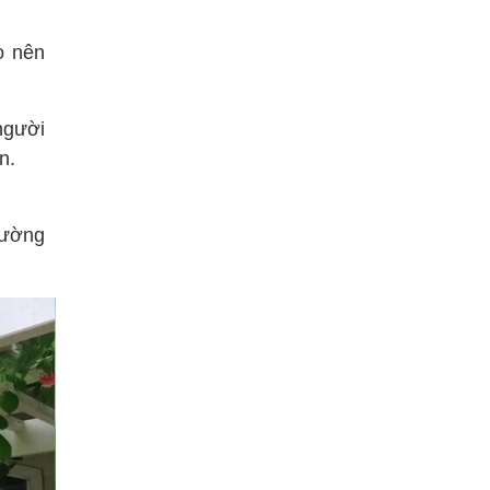
o nên
người
n.
hường