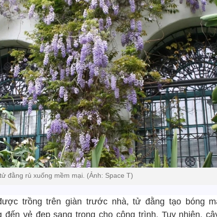
tử đằng rủ xuống mềm mại. (Ảnh: Space T)
được trồng trên giàn trước nhà, tử đằng tạo bóng m
 đến vẻ đẹp sang trọng cho công trình. Tuy nhiên, câ