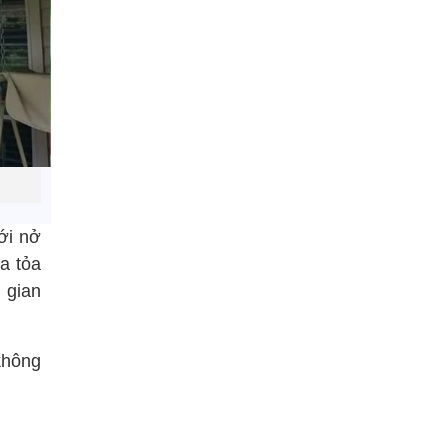
ới nở
a tỏa
 gian
không