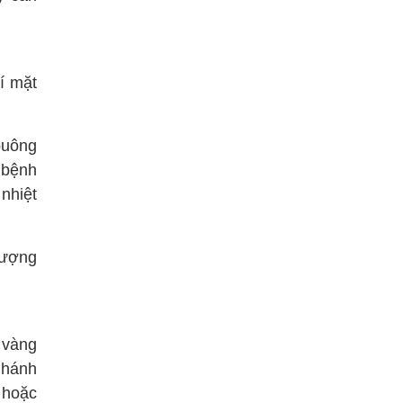
í mặt
buông
u bệnh
nhiệt
hượng
 vàng
nhánh
 hoặc