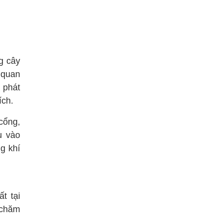
g cây
 quan
g phát
ích.
cổng,
u vào
g khí
t tại
 chăm