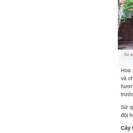
Sử q
Hoa 
và c
hươn
trướ
Sử q
đòi 
Cây 