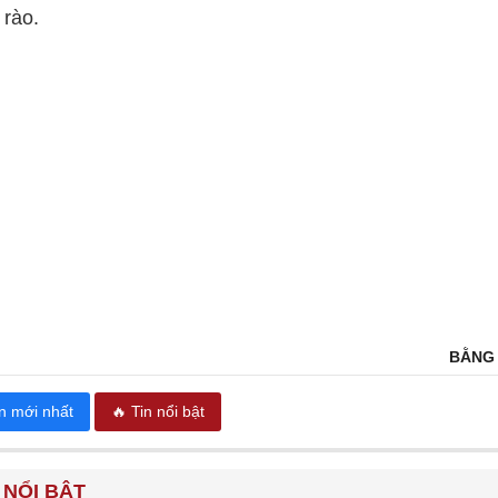
 rào.
BẰNG
in mới nhất
🔥 Tin nổi bật
 NỔI BẬT