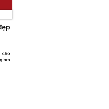
đẹp
t cho
 giảm