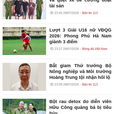
va quệt xe để cưỡng đoạt
tài sản
23:40 28/07/2026
Bản tin 113
Lượt 3 Giải U16 nữ VĐQG
2026: Phong Phú Hà Nam
giành 3 điểm
23:27 28/07/2026
Bóng đá Việt Nam
Bắt giam Thứ trưởng Bộ
Nông nghiệp và Môi trường
Hoàng Trung tội nhận hối lộ
23:09 28/07/2026
Bản tin 113
Bột rau detox do diễn viên
Hữu Công quảng bá bị tiêu
hủy