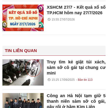
XSHCM 27/7 - Kết quả xổ số
TP.HCM hôm nay 27/7/2026
15:55 27/07/2026
TIN LIÊN QUAN
Truy tìm kẻ giật túi xách,
sàm sỡ cô gái tại chung cư
mini
15:25 17/09/2025
Bản tin 113
Công an Hà Nội tạm giữ 5
thanh niên sàm sỡ cô gái,
gây rối ở hầm Kim Liên