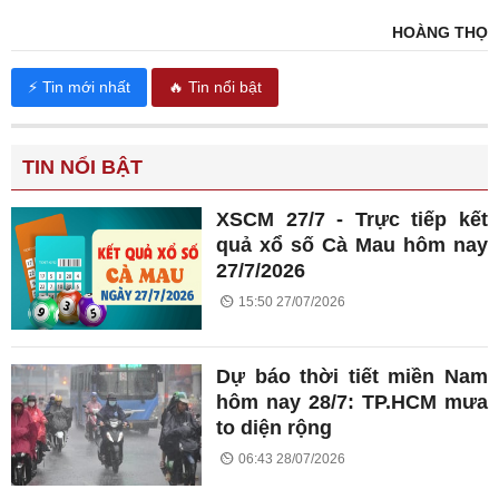
HOÀNG THỌ
⚡ Tin mới nhất
🔥 Tin nổi bật
TIN NỔI BẬT
XSCM 27/7 - Trực tiếp kết
quả xổ số Cà Mau hôm nay
27/7/2026
15:50 27/07/2026
Dự báo thời tiết miền Nam
hôm nay 28/7: TP.HCM mưa
to diện rộng
06:43 28/07/2026