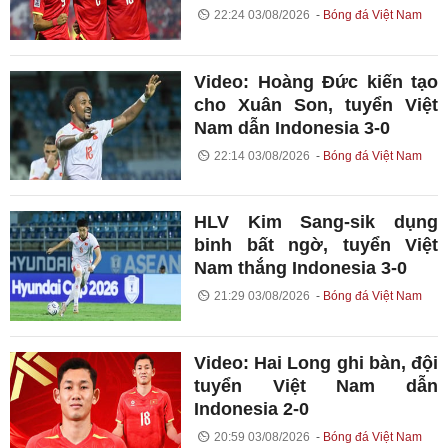
22:24 03/08/2026
Bóng đá Việt Nam
Video: Hoàng Đức kiến tạo
cho Xuân Son, tuyển Việt
Nam dẫn Indonesia 3-0
22:14 03/08/2026
Bóng đá Việt Nam
HLV Kim Sang-sik dụng
binh bất ngờ, tuyển Việt
Nam thắng Indonesia 3-0
21:29 03/08/2026
Bóng đá Việt Nam
Video: Hai Long ghi bàn, đội
tuyển Việt Nam dẫn
Indonesia 2-0
20:59 03/08/2026
Bóng đá Việt Nam