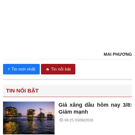
MAI PHƯƠNG
⚡ Tin mới nhất
🔥 Tin nổi bật
TIN NỔI BẬT
Giá xăng dầu hôm nay 3/8:
Giảm mạnh
06:25 03/08/2026