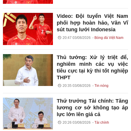
Video: Đội tuyển Việt Nam
phối hợp hoàn hảo, Văn Vĩ
sút tung lưới Indonesia
20:47 03/08/2026
Bóng đá Việt Nam
Thủ tướng: Xử lý triệt để,
nghiêm minh các vụ việc
tiêu cực tại kỳ thi tốt nghiệp
THPT
20:35 03/08/2026
Tin nóng
Thứ trưởng Tài chính: Tăng
lương cơ sở không tạo áp
lực lớn lên giá cả
20:26 03/08/2026
Tài chính