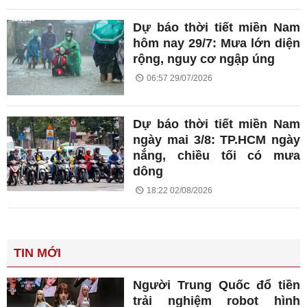
Dự báo thời tiết miền Nam
hôm nay 29/7: Mưa lớn diện
rộng, nguy cơ ngập úng
06:57 29/07/2026
Dự báo thời tiết miền Nam
ngày mai 3/8: TP.HCM ngày
nắng, chiều tối có mưa
dông
18:22 02/08/2026
TIN MỚI
Người Trung Quốc đổ tiền
trải nghiệm robot hình