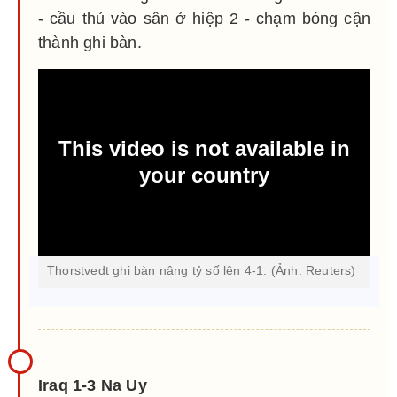
- cầu thủ vào sân ở hiệp 2 - chạm bóng cận
thành ghi bàn.
Thorstvedt ghi bàn nâng tỷ số lên 4-1. (Ảnh: Reuters)
Iraq 1-3 Na Uy