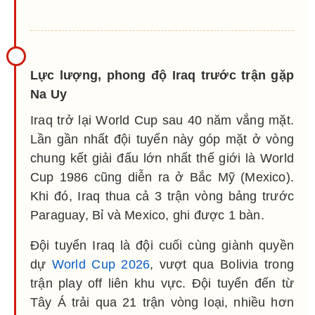
Lực lượng, phong độ Iraq trước trận gặp
Na Uy
Iraq trở lại World Cup sau 40 năm vắng mặt.
Lần gần nhất đội tuyển này góp mặt ở vòng
chung kết giải đấu lớn nhất thế giới là World
Cup 1986 cũng diễn ra ở Bắc Mỹ (Mexico).
Khi đó, Iraq thua cả 3 trận vòng bảng trước
Paraguay, Bỉ và Mexico, ghi được 1 bàn.
Đội tuyển Iraq là đội cuối cùng giành quyền
dự
World Cup 2026
, vượt qua Bolivia trong
trận play off liên khu vực. Đội tuyển đến từ
Tây Á trải qua 21 trận vòng loại, nhiều hơn