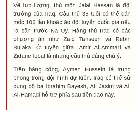
Về lực lượng, thủ môn Jalal Hassan là đội
trưởng của Iraq. Cầu thủ 35 tuổi có thể cán
mốc 103 lần khoác áo đội tuyển quốc gia nếu
ra sân trước Na Uy. Hàng thủ Iraq có các
phương án như Zaid Tahseen và Rebin
Sulaka. Ở tuyến giữa, Amir Al-Ammari và
Zidane Iqbal là những cầu thủ đáng chú ý.
Trên hàng công, Aymen Hussein là trung
phong trong đội hình dự kiến. Iraq có thể sử
dụng bộ ba Ibrahim Bayesh, Ali Jasim và Ali
Al-Hamadi hỗ trợ phía sau tiền đạo này.