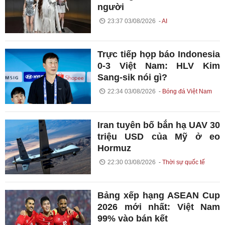
người
23:37 03/08/2026
AI
Trực tiếp họp báo Indonesia
0-3 Việt Nam: HLV Kim
Sang-sik nói gì?
22:34 03/08/2026
Bóng đá Việt Nam
Iran tuyên bố bắn hạ UAV 30
triệu USD của Mỹ ở eo
Hormuz
22:30 03/08/2026
Thời sự quốc tế
Bảng xếp hạng ASEAN Cup
2026 mới nhất: Việt Nam
99% vào bán kết