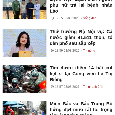
phụ nữ trả lại bệnh nhân
Lào
19:15 03/08/2026
Sống đẹp
Thứ trưởng Bộ Nội vụ: Cả
nước giảm 41.511 thôn, tổ
dân phố sau sắp xếp
18:59 03/08/2026
Tin nóng
Tìm được thêm 14 hài cốt
liệt sĩ tại Công viên Lê Thị
Riêng
18:57 03/08/2026
Tin nhanh 24h
Miền Bắc và Bắc Trung Bộ
hứng đợt mưa rất to, trọng