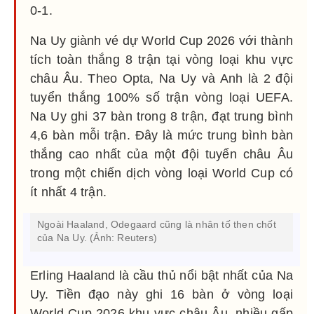
0-1.
Na Uy giành vé dự World Cup 2026 với thành
tích toàn thắng 8 trận tại vòng loại khu vực
châu Âu. Theo Opta, Na Uy và Anh là 2 đội
tuyển thắng 100% số trận vòng loại UEFA.
Na Uy ghi 37 bàn trong 8 trận, đạt trung bình
4,6 bàn mỗi trận. Đây là mức trung bình bàn
thắng cao nhất của một đội tuyển châu Âu
trong một chiến dịch vòng loại World Cup có
ít nhất 4 trận.
Ngoài Haaland, Odegaard cũng là nhân tố then chốt
của Na Uy. (Ảnh: Reuters)
Erling Haaland là cầu thủ nổi bật nhất của Na
Uy. Tiền đạo này ghi 16 bàn ở vòng loại
World Cup 2026 khu vực châu Âu, nhiều gấp