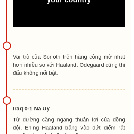
Vai trò của Sorloth trên hàng công mờ nhạt
hơn nhiều so với Haaland, Odegaard cũng thi
đấu không nổi bật.
Iraq 0-1 Na Uy
Từ đường căng ngang thuận lợi của đồng
đội, Erling Haaland băng vào dứt điểm rất