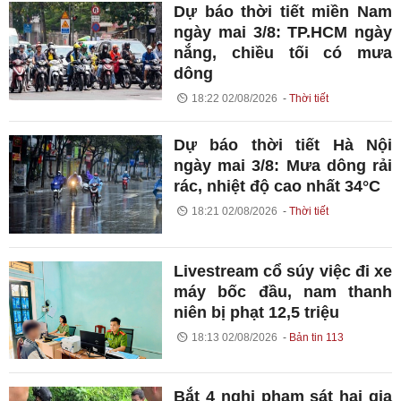
Dự báo thời tiết miền Nam
ngày mai 3/8: TP.HCM ngày
nắng, chiều tối có mưa
dông
18:22 02/08/2026
Thời tiết
Dự báo thời tiết Hà Nội
ngày mai 3/8: Mưa dông rải
rác, nhiệt độ cao nhất 34°C
18:21 02/08/2026
Thời tiết
Livestream cổ súy việc đi xe
máy bốc đầu, nam thanh
niên bị phạt 12,5 triệu
18:13 02/08/2026
Bản tin 113
Bắt 4 nghi phạm sát hại gia