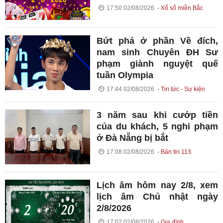
17:50 02/08/2026
Xổ số miền Bắc
Bứt phá ở phần Về đích,
nam sinh Chuyên ĐH Sư
phạm giành nguyệt quế
tuần Olympia
17:44 02/08/2026
Tin tức - Sự kiện
3 năm sau khi cướp tiền
của du khách, 5 nghi phạm
ở Đà Nẵng bị bắt
17:08 02/08/2026
Bản tin 113
Lịch âm hôm nay 2/8, xem
lịch âm Chủ nhật ngày
2/8/2026
17:02 02/08/2026
Gia đình