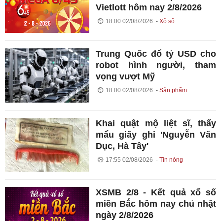
Vietlott hôm nay 2/8/2026
18:00 02/08/2026
Xổ số
Trung Quốc đổ tỷ USD cho
robot hình người, tham
vọng vượt Mỹ
18:00 02/08/2026
Sản phẩm
Khai quật mộ liệt sĩ, thấy
mẩu giấy ghi 'Nguyễn Văn
Dục, Hà Tây'
17:55 02/08/2026
Tin nóng
XSMB 2/8 - Kết quả xổ số
miền Bắc hôm nay chủ nhật
ngày 2/8/2026