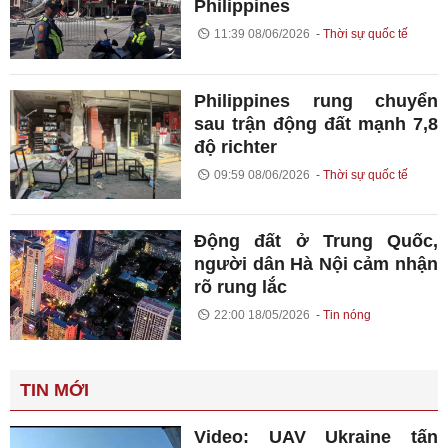
Philippines
11:39 08/06/2026
Thời sự quốc tế
Philippines rung chuyển
sau trận động đất mạnh 7,8
độ richter
09:59 08/06/2026
Thời sự quốc tế
Động đất ở Trung Quốc,
người dân Hà Nội cảm nhận
rõ rung lắc
22:00 18/05/2026
Tin nóng
TIN MỚI
Video: UAV Ukraine tấn