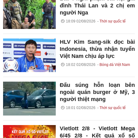
đình Thái Lan và 2 chị em
người Nga
18:09 02/08/2026
Thời sự quốc tế
HLV Kim Sang-sik đọc bài
Indonesia, thừa nhận tuyển
Việt Nam chịu áp lực
18:02 02/08/2026
Bóng đá Việt Nam
Đấu súng hỗn loạn bên
ngoài quán burger ở Mỹ, 3
người thiệt mạng
18:01 02/08/2026
Thời sự quốc tế
Vietlott 2/8 - Vietlott Mega
6/45 2/8 - Kết quả xổ số