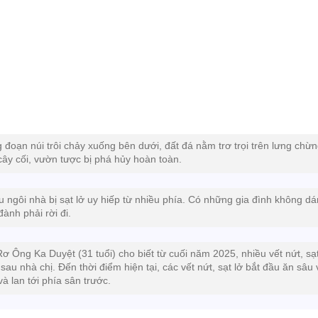
 đoạn núi trôi chảy xuống bên dưới, đất đá nằm trơ trọi trên lưng chừ
 cây cối, vườn tược bị phá hủy hoàn toàn.
u ngôi nhà bị sạt lở uy hiếp từ nhiều phía. Có những gia đình không d
đành phải rời đi.
Rơ Ông Ka Duyệt (31 tuổi) cho biết từ cuối năm 2025, nhiều vết nứt, sạt
 sau nhà chị. Đến thời điểm hiện tại, các vết nứt, sạt lở bắt đầu ăn sâu
và lan tới phía sân trước.