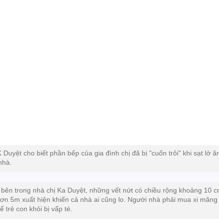
K Duyệt cho biết phần bếp của gia đình chị đã bị "cuốn trôi" khi sạt lở ă
nhà.
 bên trong nhà chị Ka Duyệt, những vết nứt có chiều rộng khoảng 10 c
hơn 5m xuất hiện khiến cả nhà ai cũng lo. Người nhà phải mua xi măng
ể trẻ con khỏi bị vấp té.