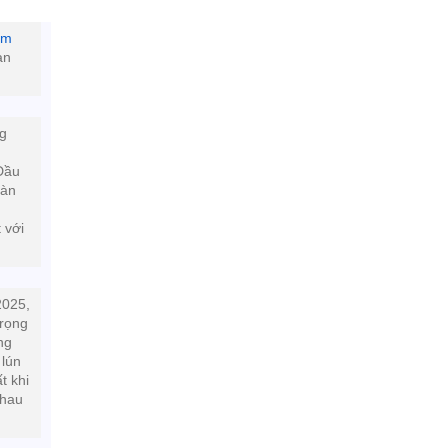
âm
àn
ng
n
 Đầu
bàn
n
 với
2025,
trọng
ng
 lún
t khi
nhau