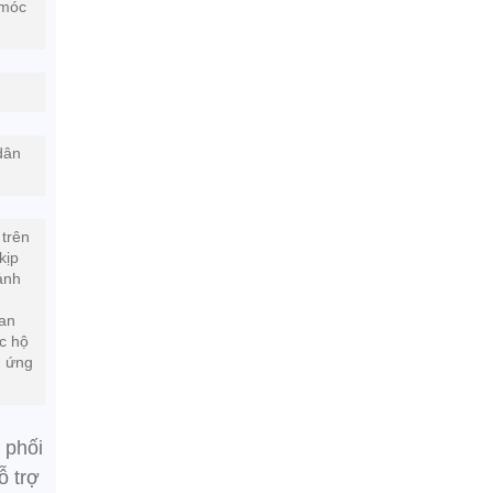
 móc
dân
trên
kịp
ảnh
uan
ác hộ
, ứng
 phối
ỗ trợ