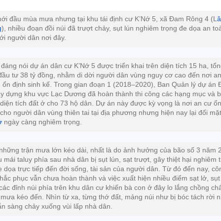
ới đầu mùa mưa nhưng tại khu tái định cư K’Nớ 5, xã Đam Rông 4 (L
g
), nhiều đoạn đồi núi đã trượt chảy, sụt lún nghiêm trọng đe dọa an to
với người dân nơi đây.
 đáng nói dự án dân cư K’Nớ 5 được triển khai trên diện tích 15 ha, tổ
đầu tư 38 tỷ đồng, nhằm di dời người dân vùng nguy cơ cao đến nơi a
, ổn định sinh kế. Trong gian đoạn 1 (2018–2020), Ban Quản lý dự án
ây dựng khu vực Lạc Dương đã hoàn thành thi công các hạng mục và 
 diện tích đất ở cho 73 hộ dân. Dự án này được kỳ vọng là nơi an cư ổ
 cho người dân vùng thiên tai tại địa phương nhưng hiện nay lại đối mặt
ở
ngày càng nghiêm trọng.
những trận mưa lớn kéo dài, nhất là do ảnh hưởng của bão số 3 năm 
 mái taluy phía sau nhà dân bị sụt lún, sạt trượt, gây thiệt hại nghiêm 
e dọa trực tiếp đến đời sống, tài sản của người dân. Từ đó đến nay, cô
khắc phục vẫn chưa hoàn thành và việc xuất hiện nhiều điểm sạt lở, sụt
 các đỉnh núi phía trên khu dân cư khiến bà con ở đây lo lắng chồng chấ
mưa kéo đến. Nhìn từ xa, từng thớ đất, mảng núi như bị bóc tách rời 
ẵn sàng chảy xuống vùi lấp nhà dân.