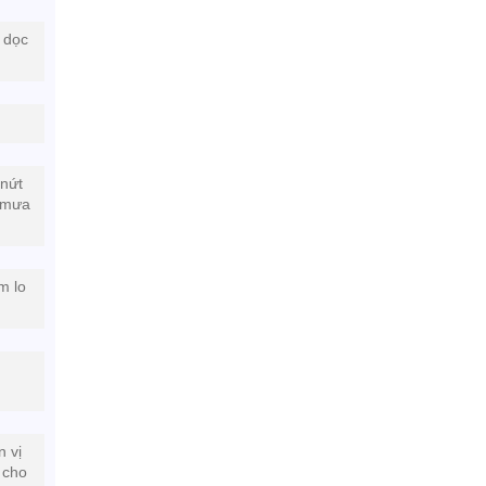
 dọc
 nứt
ứ mưa
m lo
n vị
 cho