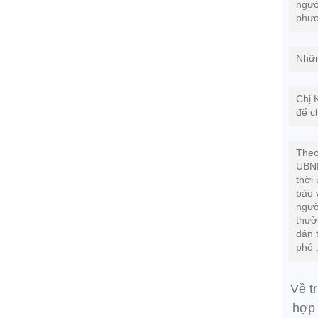
ngườ
phươ
Nhữn
Chị 
để c
Theo
UBND
thời
báo 
ngườ
thườn
dân 
phó 
Về t
hợp 