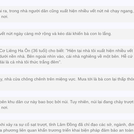
i ra, trong nhà người dân cũng xuất hiện nhiều vết nứt nẻ chạy ngang,
 nơi.
vết nứt ngày càng mở rộng và kéo dài khiến bà con lo lắng.
Cơ Liêng Ha Ôn (36 tuổi) cho biết: "Hiện tại nhà tôi xuất hiện nhiều vết
dưới nền nhà. Bên ngoài nhìn vào, cái nhà nghiêng về một bên. Hễ c
dài là cả nhà tôi thức trắng đêm".
y, nhà cửa chông chênh trên miệng vực. Mưa tới là bà con lại thấp thỏ
bên khu dân cư này bao bọc bởi núi. Tuy nhiên, núi lại đang chảy trượt
 nơi.
khi xảy ra sự cố sạt trượt, tỉnh Lâm Đồng đã chỉ đạo các sở, ngành, đơ
ịa phương liên quan khẩn trương triển khai biện pháp đảm bảo an toàn