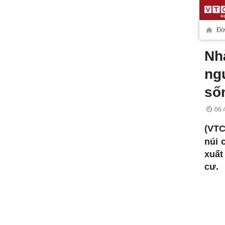
Đờ
Nh
ng
số
06:
(VT
núi 
xuất
cư.