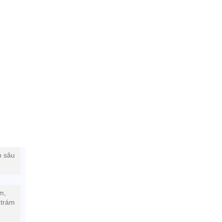
n sâu
m,
 trám