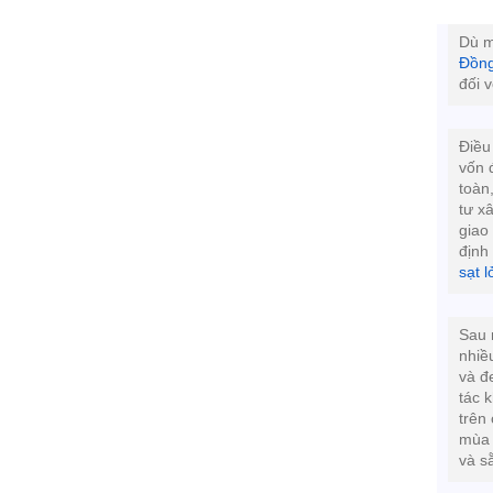
Dù m
Đồn
đối 
Điều
vốn 
toàn
tư x
giao
định
sạt l
Sau 
nhiều
và đ
tác 
trên
mùa 
và s