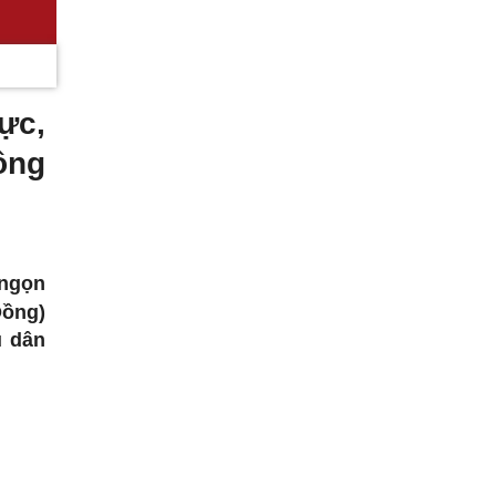
ực,
ồng
 ngọn
Đồng)
u dân