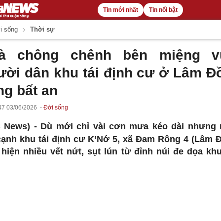
Tin mới nhất
Tin nổi bật
i sống
Thời sự
à chông chênh bên miệng v
ười dân khu tái định cư ở Lâm Đ
ng bất an
47 03/06/2026
Đời sống
C News) -
Dù mới chỉ vài cơn mưa kéo dài nhưng
cạnh khu tái định cư K’Nớ 5, xã Đam Rông 4 (Lâm 
 hiện nhiều vết nứt, sụt lún từ đỉnh núi đe dọa kh