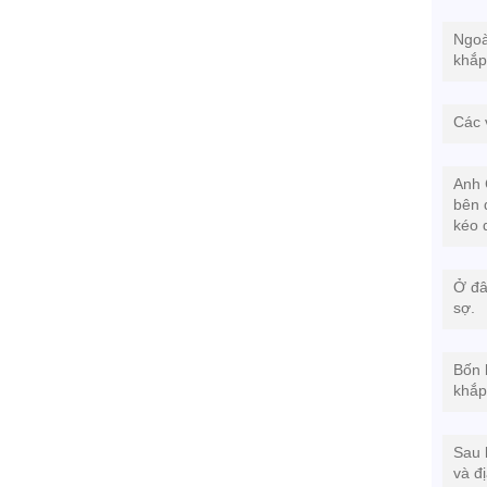
Ngoà
khắp
Các 
Anh 
bên 
kéo 
Ở đâ
sợ.
Bốn 
khắp
Sau 
và đ