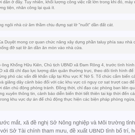
i dân ở đây. Tuy nhiên, khối lượng công việc rất lớn trong khi đó, máy
ng tiện, nhân công lại quá ít.
g ngôi nhà cứ âm thầm chịu đựng sạt lở "nuốt" dần đất cát.
Ka Duyệt mong cơ quan chức năng xây dựng phần taluy phía sau nhà 
hống đỡ sạt lở ăn dần ăn mòn vào nhà cửa.
 ông Khổng Hữu Kiên, Chủ tịch UBND xã Đam Rông 4, trước tình hình 
 xã đã chỉ đạo lực lượng dân quân thường trực, theo dõi tình hình để 
 ứng phó các vấn đề khẩn cấp tại Khu vực K’ Nớ 5. Tổ chức cắm biển c
và giăng dây cảnh báo đối với các khu vực có nguy cơ sạt trượt cao để
i dân chủ động phòng tránh. Đồng thời, chỉ đạo các phòng ban liên q
g xuyên thông tin, cảnh báo diễn biến thời tiết thiên tai kịp thời đến c
trong khu vực dự án để chủ động thực hiện các biện pháp phòng ngừa
.
rước mắt, xã đề nghị Sở Nông nghiệp và Môi trường tỉnh
với Sở Tài chính tham mưu, đề xuất UBND tỉnh bố trí, h