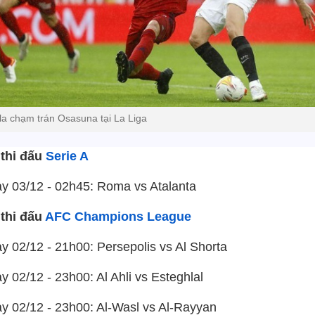
lla chạm trán Osasuna tại La Liga
 thi đấu
Serie A
ày 03/12 - 02h45: Roma vs Atalanta
 thi đấu
AFC Champions League
y 02/12 - 21h00: Persepolis vs Al Shorta
y 02/12 - 23h00: Al Ahli vs Esteghlal
ày 02/12 - 23h00: Al-Wasl vs Al-Rayyan