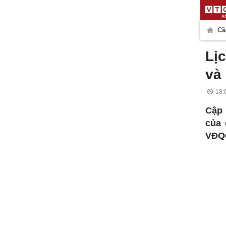
Cần
Lị
và
18:
Cập 
của 
VĐQG