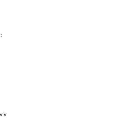
C
viv