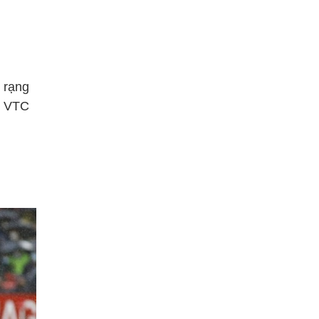
 rạng
ử VTC