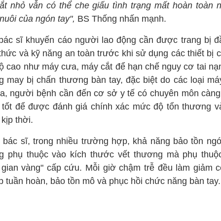
cắt nhỏ vẫn có thể che giấu tình trạng mất hoàn toàn 
nuôi của ngón tay",
BS Thống nhấn mạnh.
bác sĩ khuyến cáo người lao động cần được trang bị đ
thức và kỹ năng an toàn trước khi sử dụng các thiết bị 
độ cao như máy cưa, máy cắt để hạn chế nguy cơ tai nạn
g may bị chấn thương bàn tay, đặc biệt do các loại má
ra, người bệnh cần đến cơ sở y tế có chuyên môn càn
 tốt để được đánh giá chính xác mức độ tổn thương v
 kịp thời.
 bác sĩ, trong nhiều trường hợp, khả năng bảo tồn ngó
g phụ thuộc vào kích thước vết thương mà phụ thuộ
i gian vàng" cấp cứu. Mỗi giờ chậm trễ đều làm giảm c
ập tuần hoàn, bảo tồn mô và phục hồi chức năng bàn tay.