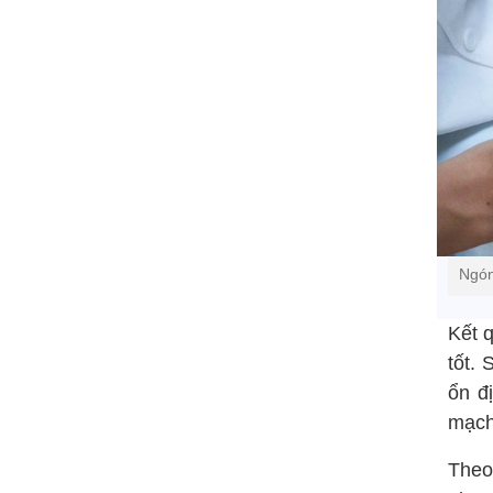
Ngón
Kết 
tốt.
ổn đ
mạc
Theo