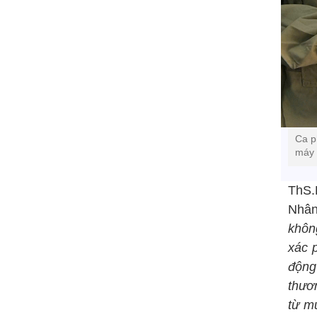
Ca p
máy 
ThS.
Nhân
không
xác 
động
thươ
từ m