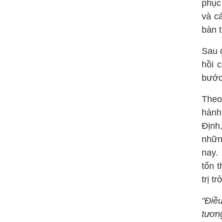
phục
và c
bàn t
Sau 
hồi 
bước
Theo
hành
Định
nhữn
nay.
tổn 
trị t
"Điề
tươn