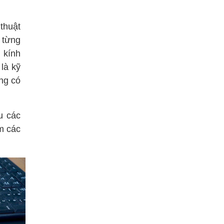
 thuật
ỉ từng
 kính
là kỹ
ũng có
u các
ớm các