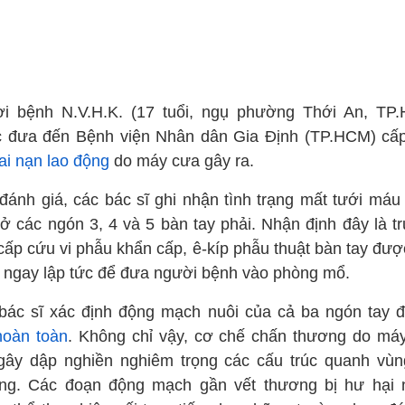
i bệnh N.V.H.K. (17 tuổi, ngụ phường Thới An, TP
 đưa đến Bệnh viện Nhân dân Gia Định (TP.HCM) cấ
tai nạn lao động
do máy cưa gây ra.
đánh giá, các bác sĩ ghi nhận tình trạng mất tưới máu
 ở các ngón 3, 4 và 5 bàn tay phải. Nhận định đây là t
cấp cứu vi phẫu khẩn cấp, ê-kíp phẫu thuật bàn tay đượ
 ngay lập tức để đưa người bệnh vào phòng mổ.
bác sĩ xác định động mạch nuôi của cả ba ngón tay 
hoàn toàn
. Không chỉ vậy, cơ chế chấn thương do má
gây dập nghiền nghiêm trọng các cấu trúc quanh vùn
ng. Các đoạn động mạch gần vết thương bị hư hại 