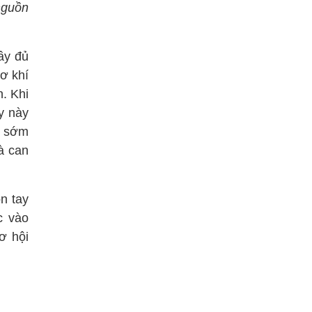
nguồn
ầy đủ
cơ khí
. Khi
y này
g sớm
à can
n tay
c vào
ơ hội