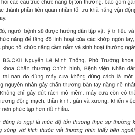
 hồi các cấu trúc chức năng bị tổn thương, bao gồm gâ
ác thành phần liên quan nhằm tối ưu khả năng vận độn
ay.
đó, người bệnh sẽ được hướng dẫn tập vật lý trị liệu và
chức năng để tăng độ linh hoạt của các khớp ngón tay,
 phục hồi chức năng cầm nắm và sinh hoạt thường ngà
 BS.CKII Nguyễn Lê Minh Thống, Phó Trưởng khoa
 khoa Chấn thương Chỉnh hình, Bệnh viện Nhân dâ
, tai nạn do dùng máy cưa không đúng cách là một 
g nguyên nhân gây chấn thương bàn tay nặng nề nhất
 Không chỉ gây đứt rách mô mềm, máy cưa còn có th
thương động mạch, thần kinh, gân và xương, khiến việc
rở nên phức tạp hơn rất nhiều.
u đáng lo ngại là mức độ tổn thương thực sự thường 
g xứng với kích thước vết thương nhìn thấy bên ngoài