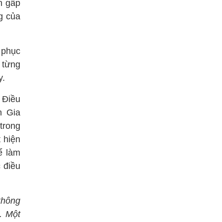
n gấp
g của
 phục
 từng
y.
 Điều
n Gia
trong
 hiện
ể làm
 điều
không
. Một