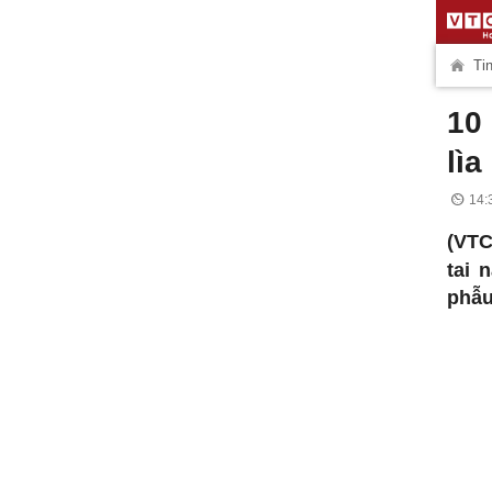
Tin
10
lì
14:
(VTC
tai 
phẫu