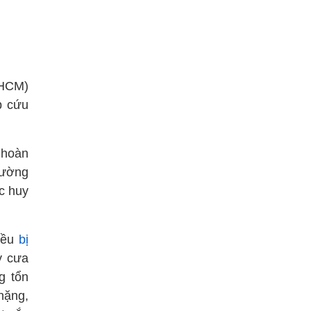
.HCM)
p cứu
 hoàn
rường
c huy
đều
bị
y cưa
g tổn
nặng,