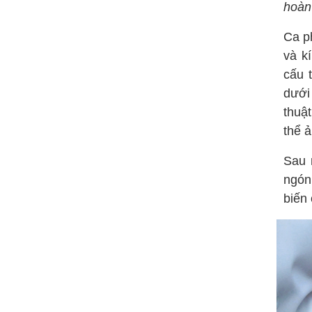
hoàn
Ca ph
và kí
cấu 
dưới
thuật
thể 
Sau 
ngón 
biến