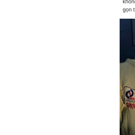
khôn
gọn 