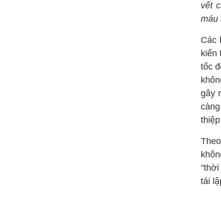
vết 
máu 
Các 
kiến 
tốc 
khôn
gây 
càng
thiệp
Theo
khôn
"thờ
tái l