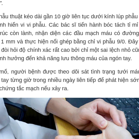
”.
ẫu thuật kéo dài gần 10 giờ liên tục dưới kính lúp phẫu
nh hiển vi vi phẫu. Các bác sĩ tiến hành bóc tách tỉ m
trúc còn lành, nhận diện các đầu mạch máu có đường
 1 mm và thực hiện nối ghép bằng chỉ vi phẫu 9/0. Đây 
 đòi hỏi độ chính xác rất cao bởi chỉ một sai lệch nhỏ c
ảnh hưởng đến khả năng lưu thông máu của ngón tay.
mổ, người bệnh được theo dõi sát tình trạng tưới má
tay từng giờ trong nhiều ngày liên tiếp để phát hiện s
 chứng tắc mạch nếu xảy ra.