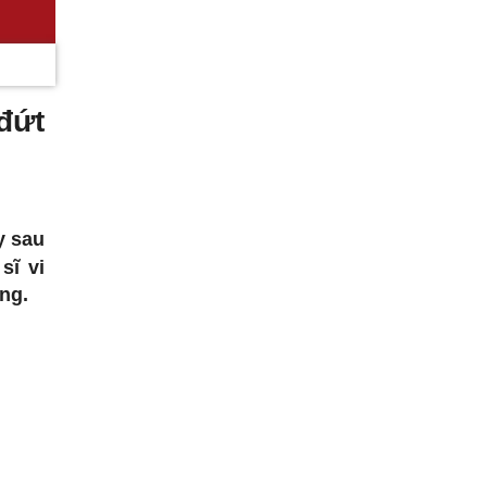
đứt
y sau
sĩ vi
ng.