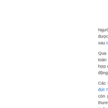
Ngườ
được
sau
Qua 
toàn
hợp 
động
Các 
đứt 
còn 
thươ