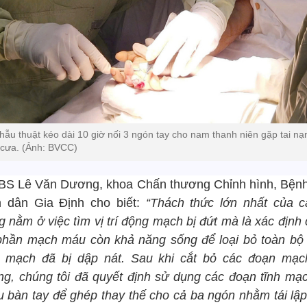
hẫu thuật kéo dài 10 giờ nối 3 ngón tay cho nam thanh niên gặp tai nạ
cưa. (Ảnh: BVCC)
BS Lê Văn Dương, khoa Chấn thương Chỉnh hình, Bệnh
 dân Gia Định cho biết:
“Thách thức lớn nhất của 
 nằm ở việc tìm vị trí động mạch bị đứt mà là xác định
phần mạch máu còn khả năng sống để loại bỏ toàn bộ
 mạch đã bị dập nát. Sau khi cắt bỏ các đoạn mạc
ng, chúng tôi đã quyết định sử dụng các đoạn tĩnh mạc
u bàn tay để ghép thay thế cho cả ba ngón nhằm tái lập