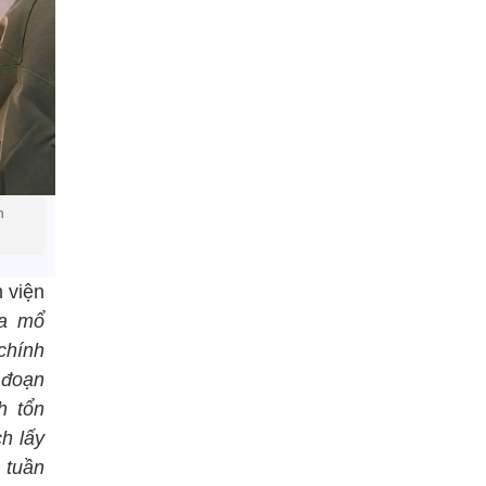
n
 viện
ca mổ
 chính
 đoạn
h tổn
h lấy
 tuần