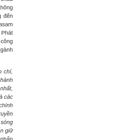
thông
g đến
gasam
 Phát
 công
ngành
 chí,
thành
nhất,
à các
chính
ruyền
 sóng
ẫn giữ
 nhấn