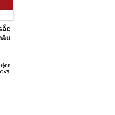
sắc
hâu
 lệnh
VOV5,