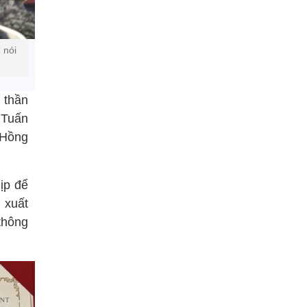
 nói
 thần
 Tuấn
 Hồng
ịp để
 xuất
thông