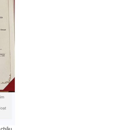
tim
đoạt
 châu