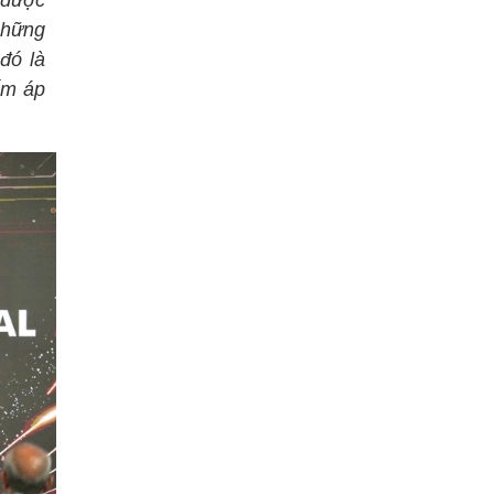
 được
Những
đó là
ấm áp