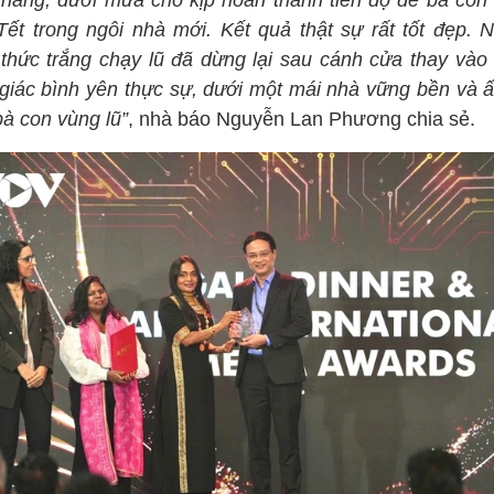
 nắng, dưới mưa cho kịp hoàn thành tiến độ để bà con
Tết trong ngôi nhà mới. Kết quả thật sự rất tốt đẹp. 
thức trắng chạy lũ đã dừng lại sau cánh cửa thay vào 
giác bình yên thực sự, dưới một mái nhà vững bền và 
bà con vùng lũ”
, nhà báo Nguyễn Lan Phương chia sẻ.