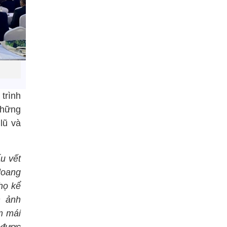
trình
những
lũ và
u vết
loang
họ kể
h ảnh
m mái