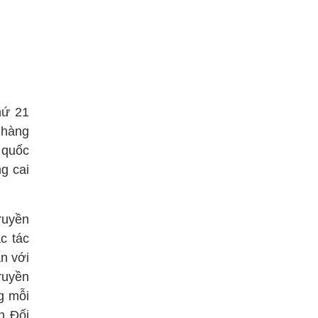
hứ 21
 hàng
 quốc
g cai
ruyền
c tác
n với
ruyền
g mỗi
n Đối