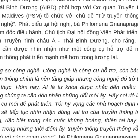
ái Bình Dương (AIBD) phối hợp với Cơ quan Truyền 
 Maldives (PSM) tổ chức với chủ đề “Từ truyền thốn
 nghệ”. Phát biểu tại hội nghị, bà Philomena Gnanapra
ám đốc điều hành, Chủ tịch Đại hội đồng Viện Phát triển
h Truyền hình châu Á - Thái Bình Dương, cho rằng,
 cần được nhìn nhận như một công cụ hỗ trợ để 
n thông phát triển mạnh mẽ hơn trong tương lai.
 sợ công nghệ. Công nghệ là công cụ hỗ trợ, còn báo
ền thông chính là nền tảng giúp những công nghệ đó trở 
 thực. Hôm nay, AI là từ khóa được nhắc đến nhiều 
g chúng ta cần đón nhận những đổi mới ấy. Hãy coi đó l
 cụ mới để phát triển. Tôi hy vọng các nhà hoạch định 
 sẽ tiếp tục nhìn nhận đúng vai trò của truyền thông t
g, đặc biệt trong các cuộc khủng hoảng, thiên tai hay
 Trong những thời điểm ấy, truyền thông truyền thống v
trò vô cùng quan trọng
”, bà Philomena Gnanapragasam