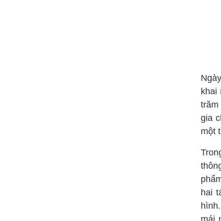
Ngày
khai
trăm
gia 
một 
Tron
thôn
phẩm
hai 
hình
mái 