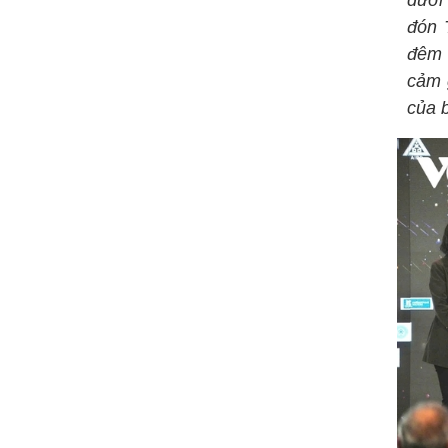
dưới
đón 
đêm 
cảm 
của 