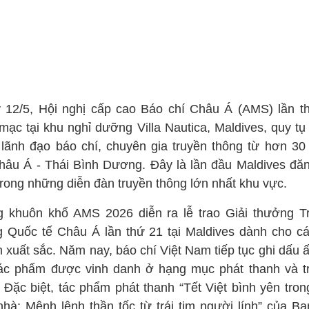
 12/5, Hội nghị cấp cao Báo chí Châu Á (AMS) lần t
 mạc tại khu nghỉ dưỡng Villa Nautica, Maldives, quy tụ
 lãnh đạo báo chí, chuyên gia truyền thông từ hơn 30
châu Á - Thái Bình Dương. Đây là lần đầu Maldives đăn
trong những diễn đàn truyền thông lớn nhất khu vực.
g khuôn khổ AMS 2026 diễn ra lễ trao Giải thưởng T
g Quốc tế Châu Á lần thứ 21 tại Maldives dành cho cá
 xuất sắc. Năm nay, báo chí Việt Nam tiếp tục ghi dấu ấ
tác phẩm được vinh danh ở hạng mục phát thanh và t
. Đặc biệt, tác phẩm phát thanh “Tết Việt bình yên tron
nhà: Mệnh lệnh thần tốc từ trái tim người lính” của Ba