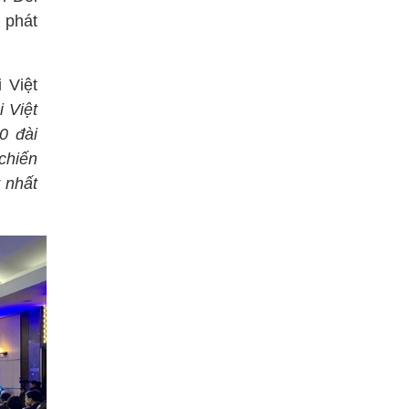
 phát
 Việt
i Việt
0 đài
chiến
 nhất