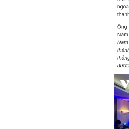
ngoạ
thanh
Ông 
Nam,
Nam 
thàn
thắn
được 