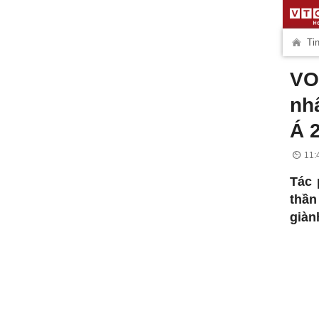
Tin
VO
nh
Á 
11:
Tác 
thần
giàn