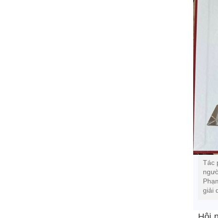
Tác 
ngườ
Phạm
giải
Hội 