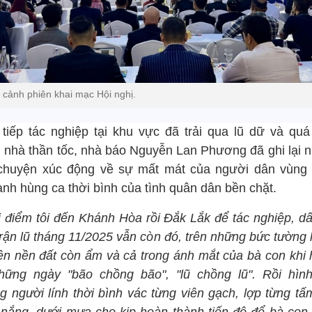
 cảnh phiên khai mạc Hội nghị.
 tiếp tác nghiệp tại khu vực đã trải qua lũ dữ và quá 
 nhà thần tốc, nhà báo Nguyễn Lan Phương đã ghi lại 
chuyện xúc động về sự mất mát của người dân vùng 
anh hùng ca thời bình của tình quân dân bền chặt.
 điểm tôi đến Khánh Hòa rồi Đắk Lắk để tác nghiệp, dấ
trận lũ tháng 11/2025 vẫn còn đó, trên những bức tường 
trên nền đất còn ẩm và cả trong ánh mắt của bà con khi 
những ngày "bão chồng bão", "lũ chồng lũ". Rồi hìn
g người lính thời bình vác từng viên gạch, lợp từng tấ