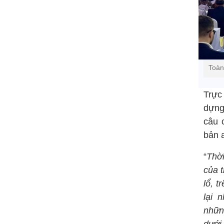
Toàn
Trực
dựng
câu 
bản 
“
Thời
của 
lổ, 
lại 
nhữn