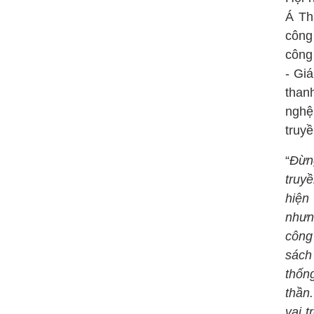
Á Th
công
công
- Gi
than
nghệ
truyề
“
Đừng
truy
hiện
nhưn
công
sách
thốn
thần.
vai 