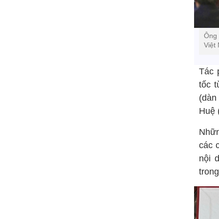
Ông 
Việt
Tác 
tốc 
(dàn
Huệ (
Nhữn
các 
nội 
trong