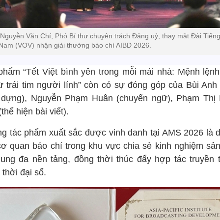
Nguyễn Văn Chí, Phó Bí thư chuyên trách Đảng uỷ, thay mặt Đài Tiếng
 Nam (VOV) nhận giải thưởng báo chí AIBD 2026.
phẩm “Tết Việt bình yên trong mỗi mái nhà: Mệnh lệnh
từ trái tim người lính” còn có sự đóng góp của Bùi Anh
 dựng), Nguyễn Phạm Huân (chuyển ngữ), Phạm Thị
thể hiện bài viết).
g tác phẩm xuất sắc được vinh danh tại AMS 2026 là d
cơ quan báo chí trong khu vực chia sẻ kinh nghiệm sản
dung đa nền tảng, đồng thời thúc đẩy hợp tác truyền 
 thời đại số.