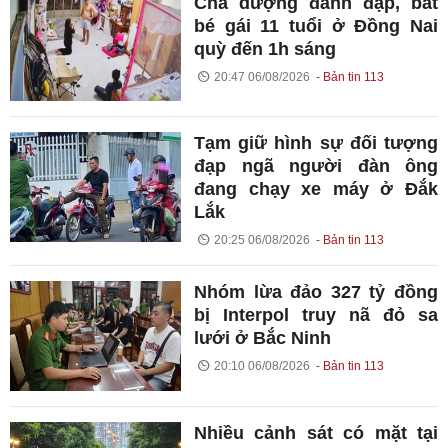
Cha dượng đánh đập, bắt
bé gái 11 tuổi ở Đồng Nai
quỳ đến 1h sáng
20:47 06/08/2026
Bản tin 113
Tạm giữ hình sự đối tượng
đạp ngã người đàn ông
đang chạy xe máy ở Đắk
Lắk
20:25 06/08/2026
Bản tin 113
Nhóm lừa đảo 327 tỷ đồng
bị Interpol truy nã đỏ sa
lưới ở Bắc Ninh
20:10 06/08/2026
Bản tin 113
Nhiều cảnh sát có mặt tại