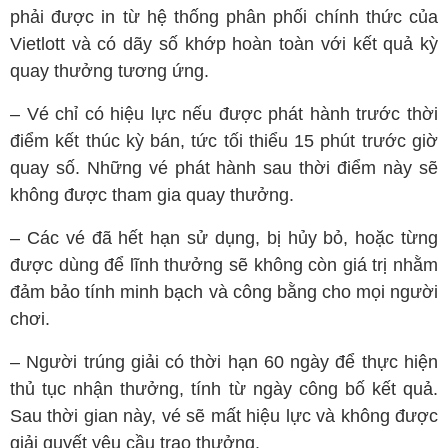
phải được in từ hệ thống phân phối chính thức của
Vietlott và có dãy số khớp hoàn toàn với kết quả kỳ
quay thưởng tương ứng.
– Vé chỉ có hiệu lực nếu được phát hành trước thời
điểm kết thúc kỳ bán, tức tối thiểu 15 phút trước giờ
quay số. Những vé phát hành sau thời điểm này sẽ
không được tham gia quay thưởng.
– Các vé đã hết hạn sử dụng, bị hủy bỏ, hoặc từng
được dùng để lĩnh thưởng sẽ không còn giá trị nhằm
đảm bảo tính minh bạch và công bằng cho mọi người
chơi.
– Người trúng giải có thời hạn 60 ngày để thực hiện
thủ tục nhận thưởng, tính từ ngày công bố kết quả.
Sau thời gian này, vé sẽ mất hiệu lực và không được
giải quyết yêu cầu trao thưởng.