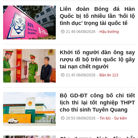
Liên đoàn Bóng đá Hàn
Quốc bị tố nhiều lần 'hối lộ
tình dục' trọng tài quốc tế
21:46 06/08/2026
Hậu trường
Khởi tố người đàn ông say
rượu đi bộ trên quốc lộ gây
tai nạn chết người
21:45 06/08/2026
Bản tin 113
Bộ GD-ĐT công bố chi tiết
lịch thi lại tốt nghiệp THPT
cho thí sinh Tuyên Quang
20:55 06/08/2026
Tin tức - Sự kiện