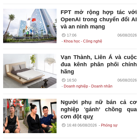
FPT mở rộng hợp tác với
OpenAI trong chuyển đổi AI
và an ninh mạng
17:06 06/08/2026
Khoa học - Công nghệ
Vạn Thành, Liên Á và cuộc
đua kênh phân phối chính
hãng
16:50 06/08/2026
Doanh nghiệp - Doanh nhân
Người phụ nữ bán cả cơ
nghiệp 'gánh’ chồng qua
cơn đột quỵ
16:48 06/08/2026
Phóng sự