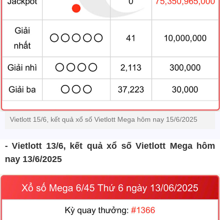
Vietlott 15/6, kết quả xổ số Vietlott Mega hôm nay 15/6/2025
- Vietlott 13/6, kết quả xổ số Vietlott Mega hôm
nay 13/6/2025