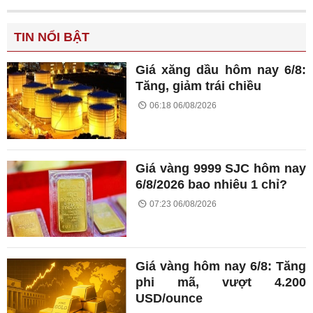
TIN NỔI BẬT
Giá xăng dầu hôm nay 6/8:
Tăng, giảm trái chiều
06:18 06/08/2026
Giá vàng 9999 SJC hôm nay
6/8/2026 bao nhiêu 1 chỉ?
07:23 06/08/2026
Giá vàng hôm nay 6/8: Tăng
phi mã, vượt 4.200
USD/ounce