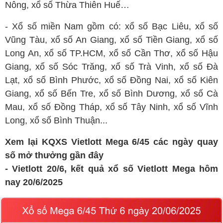
Nông, xổ số Thừa Thiên Huế…
- Xổ số miền Nam gồm có: xổ số Bạc Liêu, xổ số
Vũng Tàu, xổ số An Giang, xổ số Tiền Giang, xổ số
Long An, xổ số TP.HCM, xổ số Cần Thơ, xổ số Hậu
Giang, xổ số Sóc Trăng, xổ số Trà Vinh, xổ số Đà
Lạt, xổ số Bình Phước, xổ số Đồng Nai, xổ số Kiên
Giang, xổ số Bến Tre, xổ số Bình Dương, xổ số Cà
Mau, xổ số Đồng Tháp, xổ số Tây Ninh, xổ số Vĩnh
Long, xổ số Bình Thuận...
Xem lại KQXS Vietlott Mega 6/45 các ngày quay
số mở thưởng gần đây
- Vietlott 20/6, kết quả xổ số Vietlott Mega hôm
nay 20/6/2025