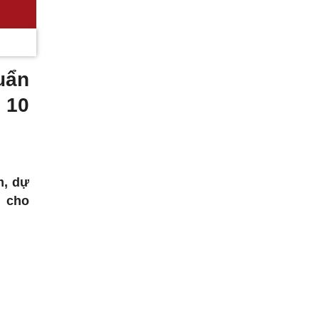
uẩn
 10
m, dự
ụ cho