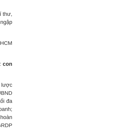
í thư,
 ngập
P.HCM
2 con
 lược
 UBND
ối đa
oanh;
à hoàn
 GRDP