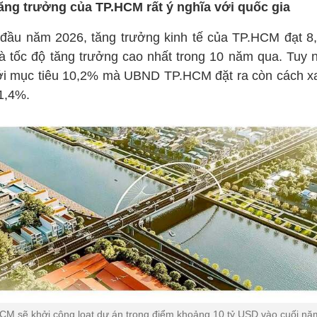
ăng trưởng của TP.HCM rất ý nghĩa với quốc gia
đầu năm 2026, tăng trưởng kinh tế của TP.HCM đạt 8
là tốc độ tăng trưởng cao nhất trong 10 năm qua. Tuy n
ới mục tiêu 10,2% mà UBND TP.HCM đặt ra còn cách x
1,4%.
CM sẽ khởi công loạt dự án trọng điểm khoảng 10 tỷ USD vào cuối nă