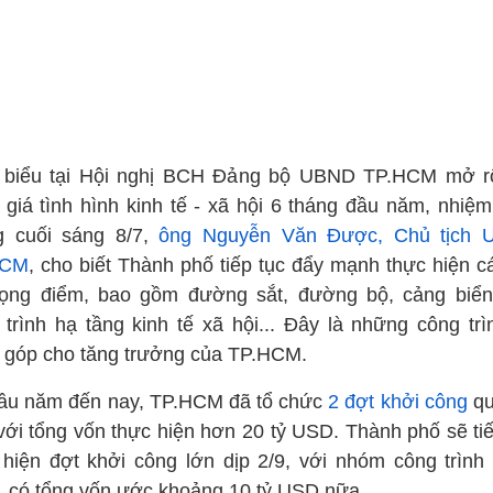
 biểu tại Hội nghị BCH Đảng bộ UBND TP.HCM mở r
 giá tình hình kinh tế - xã hội 6 tháng đầu năm, nhiệm
g cuối sáng 8/7,
ông Nguyễn Văn Được, Chủ tịch
HCM
, cho biết Thành phố tiếp tục đẩy mạnh thực hiện c
rọng điểm, bao gồm đường sắt, đường bộ, cảng biển
 trình hạ tầng kinh tế xã hội... Đây là những công trì
 góp cho tăng trưởng của TP.HCM.
ầu năm đến nay, TP.HCM đã tổ chức
2 đợt khởi công
qu
 với tổng vốn thực hiện hơn 20 tỷ USD. Thành phố sẽ tiế
 hiện đợt khởi công lớn dịp 2/9, với nhóm công trình 
, có tổng vốn ước khoảng 10 tỷ USD nữa.