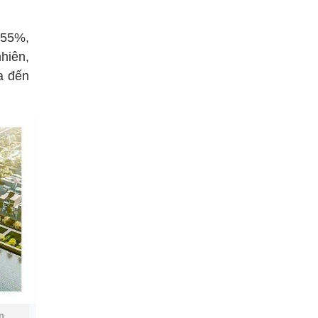
,55%,
hiên,
a đến
m,