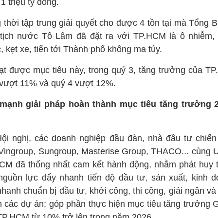
1 triệu tỷ đồng.
thời tập trung giải quyết cho được 4 tồn tại mà Tổng B
tịch nước Tô Lâm đã đặt ra với TP.HCM là ô nhiễm,
 kẹt xe, tiến tới Thành phố không ma túy.
ạt được mục tiêu này, trong quý 3, tăng trưởng của T
 vượt 11% và quý 4 vượt 12%.
mạnh giải pháp hoàn thành mục tiêu tăng trưởng 
Hội nghị, các doanh nghiệp đầu đàn, nhà đầu tư chiến
Vingroup, Sungroup, Masterise Group, THACO... cùng
CM đã thống nhất cam kết hành động, nhằm phát huy t
nguồn lực đẩy nhanh tiến độ đầu tư, sản xuất, kinh d
hanh chuẩn bị đầu tư, khởi công, thi công, giải ngân v
h các dự án; góp phần thực hiện mục tiêu tăng trưởng
TP.HCM từ 10% trở lên trong năm 2026.