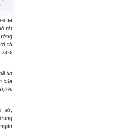
m.
P.HCM
ố rất
rưởng
ới cả
0,24%
ã tin
m của
10,2%
o sở,
trung
 ngân