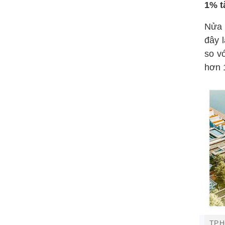
1% t
Nửa 
đây 
so v
hơn 
TP.H