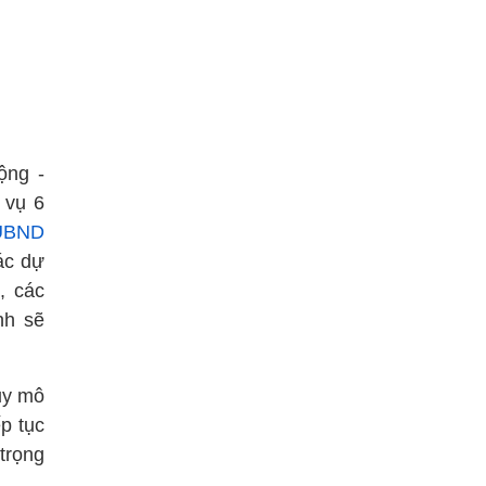
ộng -
 vụ 6
 UBND
ác dự
, các
nh sẽ
y mô
p tục
trọng