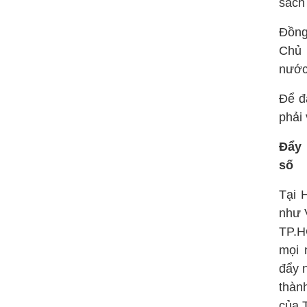
sách 
Đồng 
Chủ 
nước,
Để đ
phải
Đẩy 
số
Tại 
như 
TP.H
mọi 
đẩy n
thàn
của 