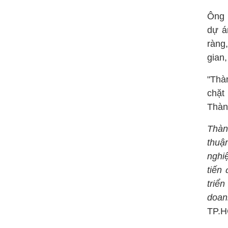
Ông 
dự á
ràng
gian,
"Thà
chặt
Thàn
Thàn
thuậ
nghi
tiến
triể
doan
TP.H