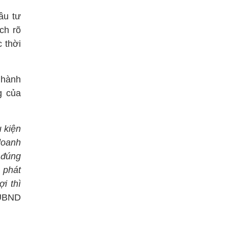
ầu tư
ch rõ
 thời
 hành
g của
 kiện
doanh
 đúng
 phát
i thì
 UBND