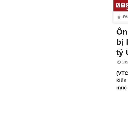
Đầ
Ôn
bị
tỷ
13:
(VTC
kiến
mục 