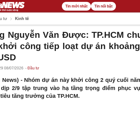
Tin mới nhất
Tin nổi bật
u tư
Kinh tế
g Nguyễn Văn Được: TP.HCM ch
 khởi công tiếp loạt dự án khoảng
 USD
29 08/07/2026
Đầu tư
 News) -
Nhóm dự án này khởi công 2 quý cuối nă
 dịp 2/9 tập trung vào hạ tầng trọng điểm phục v
tiêu tăng trưởng của TP.HCM.