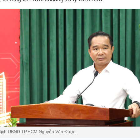
tịch UBND TP.HCM Nguyễn Văn Được.