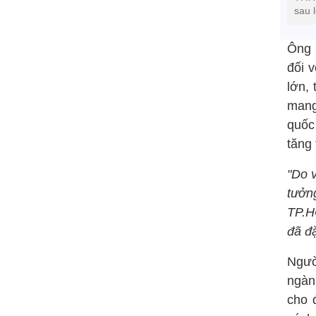
sau 
Ông 
đối 
lớn,
mang
quốc
tăng
"Do 
tưởn
TP.H
đã đặ
Ngườ
ngàn
cho 