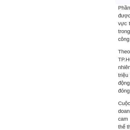
Phần
được
vực 
tron
công 
Theo
TP.H
nhiê
triệu
động
đóng 
Cuộc
doan
cam 
thể t