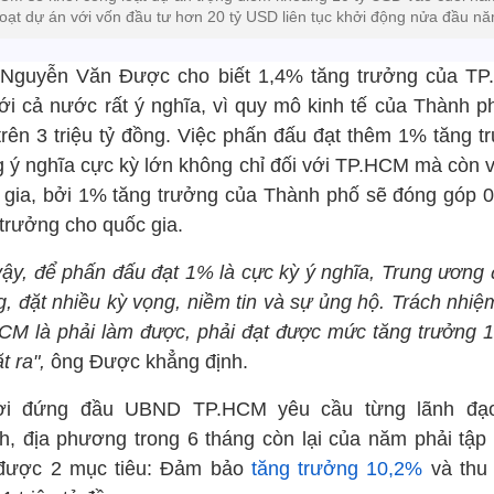
loạt dự án với vốn đầu tư hơn 20 tỷ USD liên tục khởi động nửa đầu nă
Nguyễn Văn Được cho biết 1,4% tăng trưởng của T
với cả nước rất ý nghĩa, vì quy mô kinh tế của Thành ph
 trên 3 triệu tỷ đồng. Việc phấn đấu đạt thêm 1% tăng t
 ý nghĩa cực kỳ lớn không chỉ đối với TP.HCM mà còn v
 gia, bởi 1% tăng trưởng của Thành phố sẽ đóng góp 
 trưởng cho quốc gia.
vậy, để phấn đấu đạt 1% là cực kỳ ý nghĩa, Trung ương đ
g, đặt nhiều kỳ vọng, niềm tin và sự ủng hộ. Trách nhiệ
CM là phải làm được, phải đạt được mức tăng trưởng 
t ra",
ông Được khẳng định.
i đứng đầu UBND TP.HCM yêu cầu từng lãnh đạ
h, địa phương trong 6 tháng còn lại của năm phải tập 
được 2 mục tiêu: Đảm bảo
tăng trưởng 10,2%
và thu