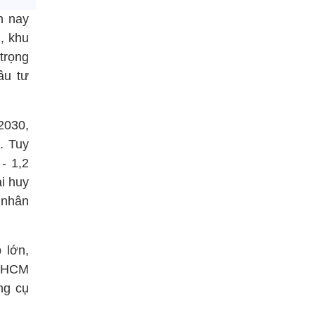
n nay
, khu
trọng
ầu tư
2030,
. Tuy
- 1,2
ải huy
 nhân
 lớn,
P.HCM
ng cụ