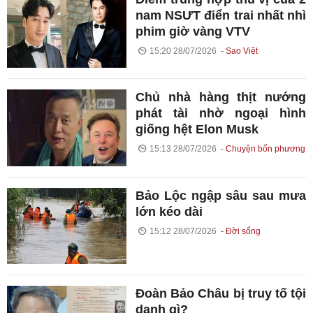
nam NSƯT điển trai nhất nhì
phim giờ vàng VTV
15:20 28/07/2026
Sao Việt
Chủ nhà hàng thịt nướng
phát tài nhờ ngoại hình
giống hệt Elon Musk
15:13 28/07/2026
Chuyện bốn phương
Bảo Lộc ngập sâu sau mưa
lớn kéo dài
15:12 28/07/2026
Đời sống
Đoàn Bảo Châu bị truy tố tội
danh gì?