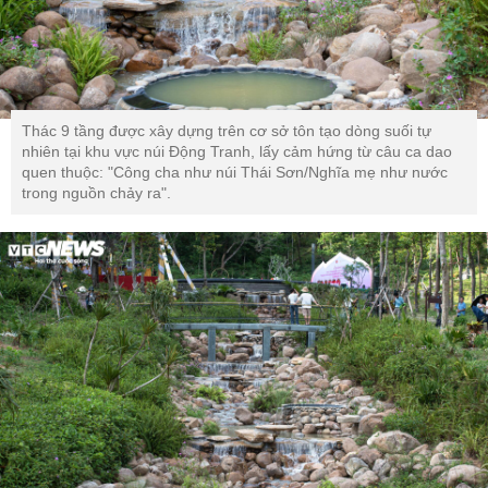
Thác 9 tầng được xây dựng trên cơ sở tôn tạo dòng suối tự
nhiên tại khu vực núi Động Tranh, lấy cảm hứng từ câu ca dao
quen thuộc: "Công cha như núi Thái Sơn/Nghĩa mẹ như nước
trong nguồn chảy ra".