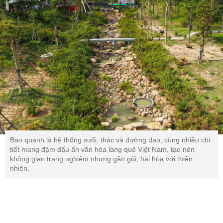
Bao quanh là hệ thống suối, thác và đường dạo, cùng nhiều chi
tiết mang đậm dấu ấn văn hóa làng quê Việt Nam, tạo nên
không gian trang nghiêm nhưng gần gũi, hài hòa với thiên
nhiên.