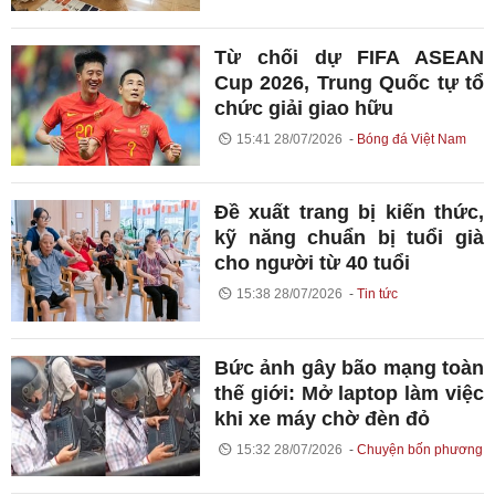
Từ chối dự FIFA ASEAN
Cup 2026, Trung Quốc tự tổ
chức giải giao hữu
15:41 28/07/2026
Bóng đá Việt Nam
Đề xuất trang bị kiến thức,
kỹ năng chuẩn bị tuổi già
cho người từ 40 tuổi
15:38 28/07/2026
Tin tức
Bức ảnh gây bão mạng toàn
thế giới: Mở laptop làm việc
khi xe máy chờ đèn đỏ
15:32 28/07/2026
Chuyện bốn phương