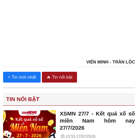
VIÊN MINH - TRẦN LỘC
⚡ Tin mới nhất
🔥 Tin nổi bật
TIN NỔI BẬT
XSMN 27/7 - Kết quả xổ số
miền Nam hôm nay
27/7/2026
15:55 27/07/2026