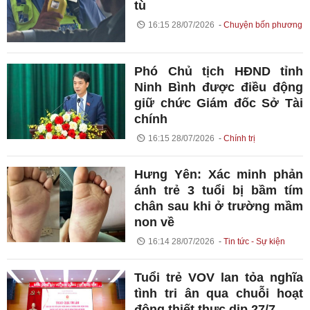
tù
16:15 28/07/2026
Chuyện bốn phương
Phó Chủ tịch HĐND tỉnh
Ninh Bình được điều động
giữ chức Giám đốc Sở Tài
chính
16:15 28/07/2026
Chính trị
Hưng Yên: Xác minh phản
ánh trẻ 3 tuổi bị bầm tím
chân sau khi ở trường mầm
non về
16:14 28/07/2026
Tin tức - Sự kiện
Tuổi trẻ VOV lan tỏa nghĩa
tình tri ân qua chuỗi hoạt
động thiết thực dịp 27/7