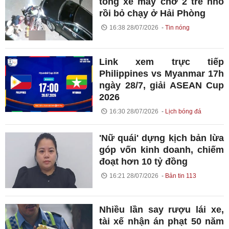
tông xe máy chở 2 trẻ nhỏ
rồi bỏ chạy ở Hải Phòng
16:38 28/07/2026
Tin nóng
Link xem trực tiếp
Philippines vs Myanmar 17h
ngày 28/7, giải ASEAN Cup
2026
16:30 28/07/2026
Lịch bóng đá
'Nữ quái' dựng kịch bản lừa
góp vốn kinh doanh, chiếm
đoạt hơn 10 tỷ đồng
16:21 28/07/2026
Bản tin 113
Nhiều lần say rượu lái xe,
tài xế nhận án phạt 50 năm