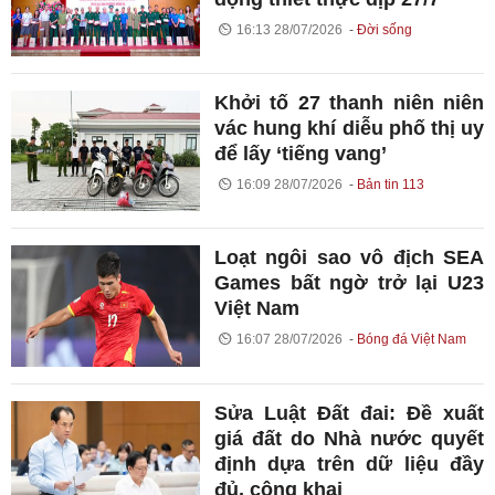
16:13 28/07/2026
Đời sống
Khởi tố 27 thanh niên niên
vác hung khí diễu phố thị uy
để lấy ‘tiếng vang’
16:09 28/07/2026
Bản tin 113
Loạt ngôi sao vô địch SEA
Games bất ngờ trở lại U23
Việt Nam
16:07 28/07/2026
Bóng đá Việt Nam
Sửa Luật Đất đai: Đề xuất
giá đất do Nhà nước quyết
định dựa trên dữ liệu đầy
đủ, công khai