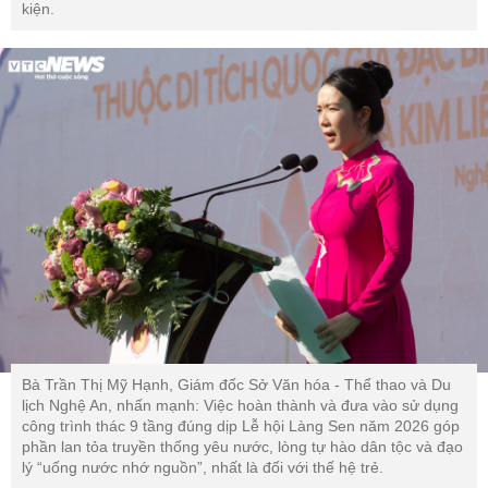
kiện.
Bà Trần Thị Mỹ Hạnh, Giám đốc Sở Văn hóa - Thể thao và Du
lịch Nghệ An, nhấn mạnh: Việc hoàn thành và đưa vào sử dụng
công trình thác 9 tầng đúng dịp Lễ hội Làng Sen năm 2026 góp
phần lan tỏa truyền thống yêu nước, lòng tự hào dân tộc và đạo
lý “uống nước nhớ nguồn”, nhất là đối với thế hệ trẻ.