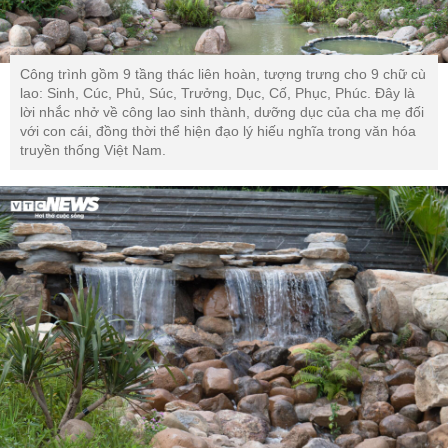
Công trình gồm 9 tầng thác liên hoàn, tượng trưng cho 9 chữ cù
lao: Sinh, Cúc, Phủ, Súc, Trưởng, Dục, Cố, Phục, Phúc. Đây là
lời nhắc nhở về công lao sinh thành, dưỡng dục của cha mẹ đối
với con cái, đồng thời thể hiện đạo lý hiếu nghĩa trong văn hóa
truyền thống Việt Nam.