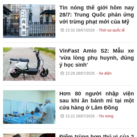
Tin nóng thế giới hôm nay
28/7: Trung Quốc phản ứng
với trừng phạt mới của Mỹ
15:32 28/07/2026
Thời sự quốc tế
VinFast Amio S2: Mẫu xe
'vừa lòng phụ huynh, đúng
ý học sinh'
15:28 28/07/2026
Xe điện
Hơn 80 người nhập viện
sau khi ăn bánh mì tại một
cửa hàng ở Lâm Đồng
15:22 28/07/2026
Tin nóng
Điểm trùng hợp thú vị của 2