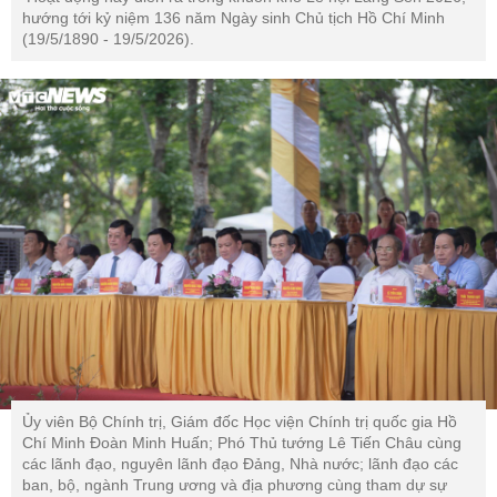
hướng tới kỷ niệm 136 năm Ngày sinh Chủ tịch Hồ Chí Minh
(19/5/1890 - 19/5/2026).
Ủy viên Bộ Chính trị, Giám đốc Học viện Chính trị quốc gia Hồ
Chí Minh Đoàn Minh Huấn; Phó Thủ tướng Lê Tiến Châu cùng
các lãnh đạo, nguyên lãnh đạo Đảng, Nhà nước; lãnh đạo các
ban, bộ, ngành Trung ương và địa phương cùng tham dự sự