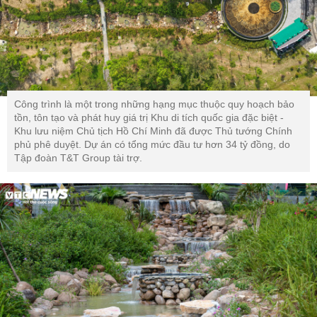
Công trình là một trong những hạng mục thuộc quy hoạch bảo
tồn, tôn tạo và phát huy giá trị Khu di tích quốc gia đặc biệt -
Khu lưu niệm Chủ tịch Hồ Chí Minh đã được Thủ tướng Chính
phủ phê duyệt. Dự án có tổng mức đầu tư hơn 34 tỷ đồng, do
Tập đoàn T&T Group tài trợ.