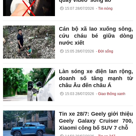
quay video 'sống ảo'
15:07 28/07/2026
Tin nóng
Cán bộ xã lao xuống sông,
cứu cháu bé giữa dòng
nước xiết
15:05 28/07/2026
Đời sống
Làn sóng xe điện lan rộng,
doanh số tăng mạnh từ
châu Âu đến châu Á
15:03 28/07/2026
Giao thông xanh
Tin xe 28/7: Geely giới thiệu
Geely Galaxy Cruiser 700,
Xiaomi công bố SUV 7 chỗ