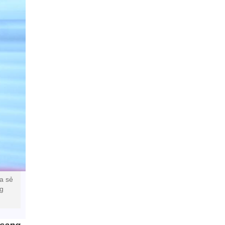
ia sẻ
ng
.