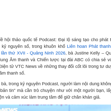
lề hội thảo quốc tế Podcast: Đại lộ sáng tạo cho phát 
g kỷ nguyên số, trong khuôn khổ
Liên hoan Phát thanh
 lần thứ XVII - Quảng Ninh 2026
, bà Justine Kelly – Q
dung Âm thanh và Chiến lược tại đài ABC có chia sẻ v
Điện tử VTC News về những thay đổi cốt lõi trong tư du
 âm thanh số.
 bà, trong kỷ nguyên Podcast, người làm nội dung khôn
 bản tin” mà cần trò chuyện như với một người bạn, lấ
ện và cảm xúc làm trung tâm để giữ chân khán giả.