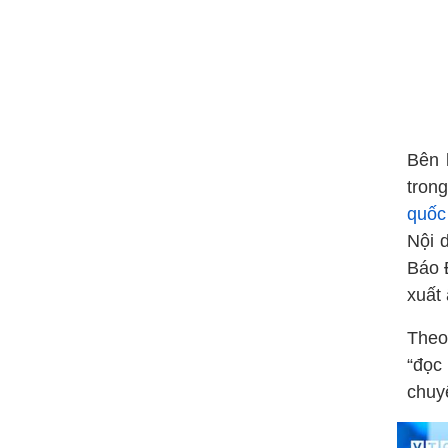
Bên 
tron
quốc
Nội 
Báo 
xuất
Theo
“đọc
chuy