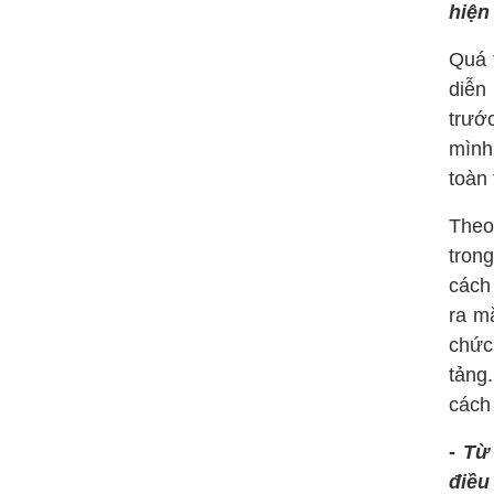
hiện
Quá 
diễn
trướ
mình
toàn 
Theo
tron
cách
ra m
chức
tảng
cách
- Từ
điều