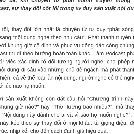
eo bà, khi chuyển từ phát thanh truyền thống
ast, sự thay đổi cốt lõi trong tư duy sản xuất nội du
 tôi, thay đổi lớn nhất là chuyển từ tư duy “phát sóng
” sang “nội dung nghe theo nhu cầu”. Phát thanh truyền 
với khung giờ cố định và phục vụ đông đảo công chúng
ast thì đi theo hướng hoàn toàn khác. Làm Podcast phả
từ việc xác định rõ đối tượng người nghe, cho phép 
nội dung đi sâu vào những chủ đề ngách mà phát than
hiện, cả về thể loại lẫn nội dung, người nghe có thể ng
cứ lúc nào họ muốn.
i sản xuất không còn đặt câu hỏi “Chương trình này
khung giờ nào?” hay “Thời lượng bao nhiêu?”, mà tha
à “Nội dung này dành cho ai và vì sao họ muốn nghe?”.
 này kéo theo sự thay đổi ở mọi khâu: từ giọng điệu, độ
rúc, nhịp kể, cho đến cách đánh giá hiệu quả.