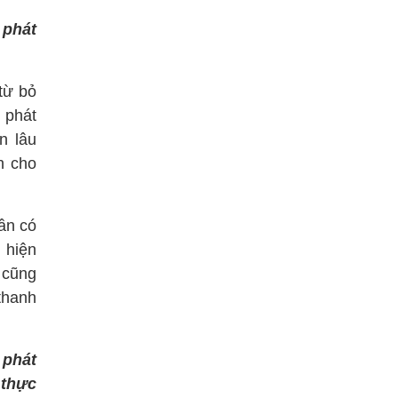
 phát
từ bỏ
 phát
n lâu
h cho
ần có
 hiện
 cũng
thanh
 phát
 thực