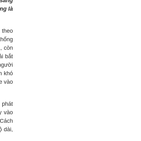
 sang
ng là
 theo
thống
, còn
i bắt
người
h khó
he vào
 phát
y vào
 Cách
 dài,