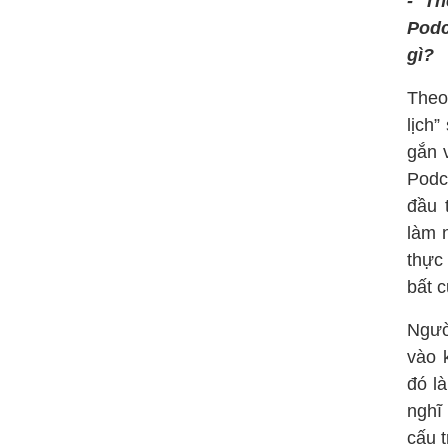
- Th
Podc
gì?
Theo
lịch
gắn 
Podc
đầu 
làm 
thực 
bất 
Ngườ
vào 
đó l
nghĩ
cấu t