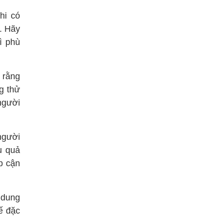
hi có
. Hãy
ì phù
 rằng
g thử
người
người
u quả
p cận
 dung
ế đặc