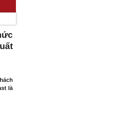
hức
uất
thách
st là