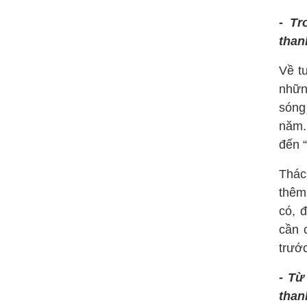
- Tr
than
Về t
nhữn
sóng
năm.
đến “
Thác
thêm
có, 
cần 
trướ
- Từ
than