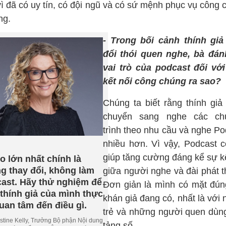
vì đã có uy tín, có đội ngũ và có sứ mệnh phục vụ công
ng.
- Trong bối cảnh thính giả
đổi thói quen nghe, bà đán
vai trò của podcast đối với
kết nối công chúng ra sao?
Chúng ta biết rằng thính giả
chuyển sang nghe các ch
trình theo nhu cầu và nghe Po
nhiều hơn. Vì vậy, Podcast c
giúp tăng cường đáng kể sự kế
ro lớn nhất chính là
g thay đổi, không làm
giữa người nghe và đài phát t
ast. Hãy thử nghiệm để
Đơn giản là mình có mặt đún
thính giả của mình thực
khán giả đang có, nhất là với
uan tâm đến điều gì.
trẻ và những người quen dùn
stine Kelly, Trưởng Bộ phận Nội dung
tảng số.