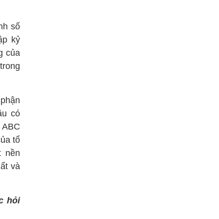
nh số
ập kỷ
g của
trong
 phận
ầu có
, ABC
ủa tổ
t nền
ất và
c hỏi