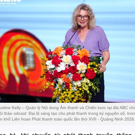
ustine Kelly – Quản lý Nội dung Âm thanh và Chiến lược tại đài ABC ch
Hội thảo odcast: Đại lộ sáng tạo cho phát thanh trong kỷ nguyên số, tro
n khổ Liên hoan Phát thanh toàn quốc lần thứ XVII - Quảng Ninh 2026