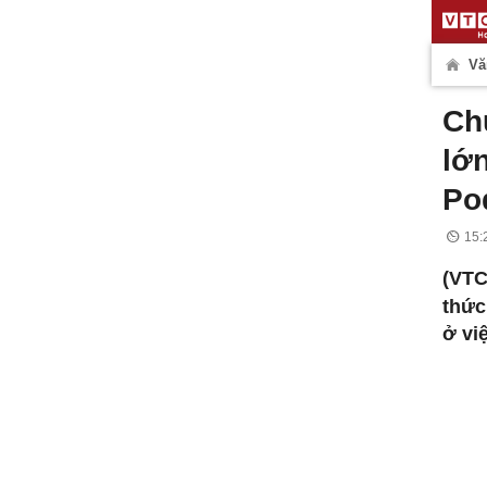
Văn
Ch
lớ
Po
15:
(VTC
thức
ở vi