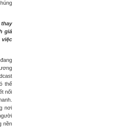
 chúng
 thay
h giá
 việc
 đang
ương
dcast
ó thể
t nối
hanh.
g nơi
 người
g nền