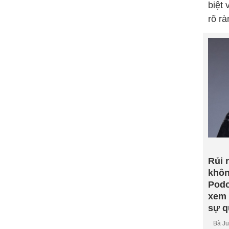
biệt 
rõ rà
Rủi 
khôn
Podc
xem 
sự q
Bà Ju