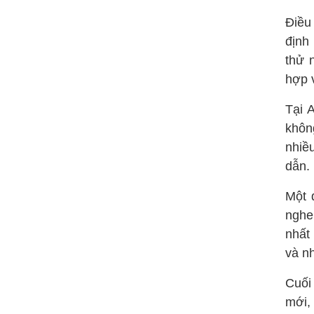
Điều
định
thử 
hợp 
Tại 
khôn
nhiề
dẫn.
Một 
nghe
nhất
và nh
Cuối
mới,