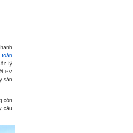
thanh
 toàn
uản lý
ới PV
y sản
g còn
y câu