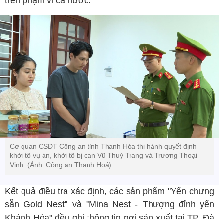
trên phạm vi cả nước.
Cơ quan CSĐT Công an tỉnh Thanh Hóa thi hành quyết định
khởi tố vụ án, khởi tố bị can Vũ Thuỳ Trang và Trương Thoại
Vinh. (Ảnh: Công an Thanh Hoá)
Kết quả điều tra xác định, các sản phẩm "Yến chưng
sẵn Gold Nest" và "Mina Nest - Thượng đỉnh yến
Khánh Hòa" đều ghi thông tin nơi sản xuất tại TP. Đà