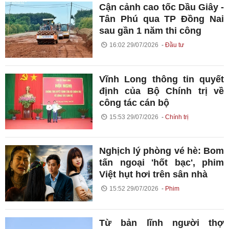
Cận cảnh cao tốc Dầu Giây -
Tân Phú qua TP Đồng Nai
sau gần 1 năm thi công
16:02 29/07/2026
Đầu tư
Vĩnh Long thông tin quyết
định của Bộ Chính trị về
công tác cán bộ
15:53 29/07/2026
Chính trị
Nghịch lý phòng vé hè: Bom
tấn ngoại 'hốt bạc', phim
Việt hụt hơi trên sân nhà
15:52 29/07/2026
Phim
Từ bản lĩnh người thợ