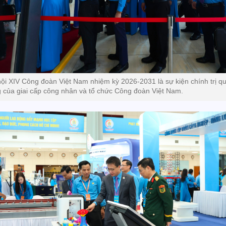
hội XIV Công đoàn Việt Nam nhiệm kỳ 2026-2031 là sự kiện chính trị q
g của giai cấp công nhân và tổ chức Công đoàn Việt Nam.