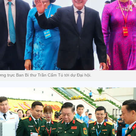
ng trực Ban Bí thư Trần Cẩm Tú tới dự Đại hội.