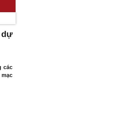
 dự
g các
i mạc