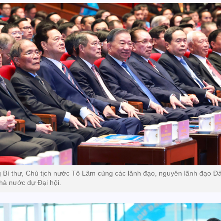
 Bí thư, Chủ tịch nước Tô Lâm cùng các lãnh đạo, nguyên lãnh đạo Đ
hà nước dự Đại hội.