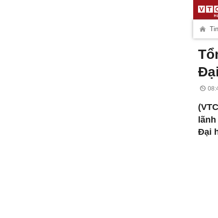
Tin
Tổ
Đạ
08:
(VTC
lãnh
Đại 