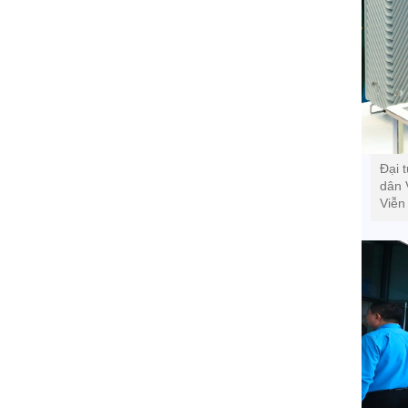
Đại 
dân 
Viễn