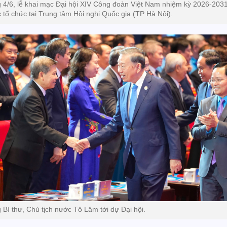
 4/6, lễ khai mạc Đại hội XIV Công đoàn Việt Nam nhiệm kỳ 2026-203
 tổ chức tại Trung tâm Hội nghị Quốc gia (TP Hà Nội).
 Bí thư, Chủ tịch nước Tô Lâm tới dự Đại hội.