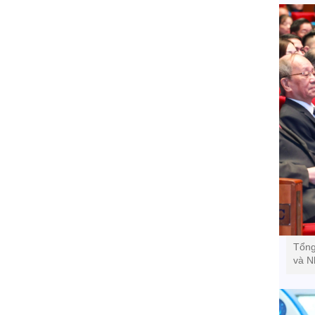
Tổng
và N