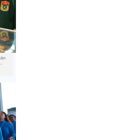
hân
 -