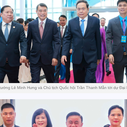
tướng Lê Minh Hưng và Chủ tịch Quốc hội Trần Thanh Mẫn tới dự Đại 