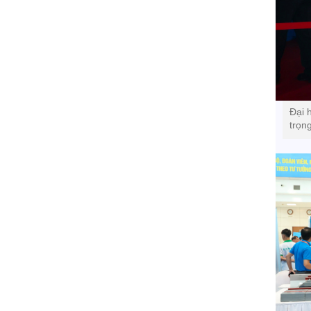
Đại 
trọn