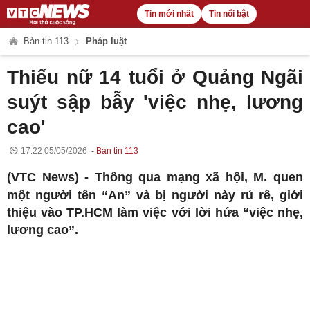
Tin mới nhất
Tin nổi bật
Bản tin 113
Pháp luật
Thiếu nữ 14 tuổi ở Quảng Ngãi
suýt sập bẫy 'việc nhẹ, lương
cao'
17:22 05/05/2026
Bản tin 113
(VTC News) -
Thông qua mạng xã hội, M. quen
một người tên “An” và bị người này rủ rê, giới
thiệu vào TP.HCM làm việc với lời hứa “việc nhẹ,
lương cao”.