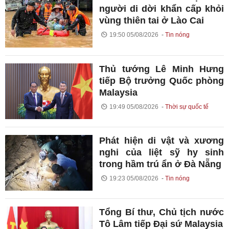
người di dời khẩn cấp khỏi
vùng thiên tai ở Lào Cai
19:50 05/08/2026
Tin nóng
Thủ tướng Lê Minh Hưng
tiếp Bộ trưởng Quốc phòng
Malaysia
19:49 05/08/2026
Thời sự quốc tế
Phát hiện di vật và xương
nghi của liệt sỹ hy sinh
trong hầm trú ẩn ở Đà Nẵng
19:23 05/08/2026
Tin nóng
Tổng Bí thư, Chủ tịch nước
Tô Lâm tiếp Đại sứ Malaysia