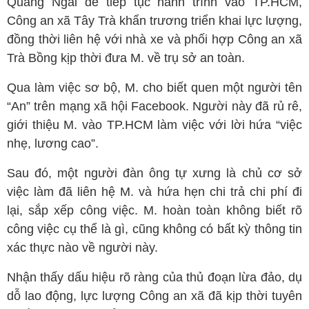
Quảng Ngãi để tiếp tục hành trình vào TP.HCM,
Công an xã Tây Trà khẩn trương triển khai lực lượng,
đồng thời liên hệ với nhà xe và phối hợp Công an xã
Trà Bồng kịp thời đưa M. về trụ sở an toàn.
Qua làm việc sơ bộ, M. cho biết quen một người tên
“An” trên mạng xã hội Facebook. Người này đã rủ rê,
giới thiệu M. vào TP.HCM làm việc với lời hứa “việc
nhẹ, lương cao”.
Sau đó, một người đàn ông tự xưng là chủ cơ sở
việc làm đã liên hệ M. và hứa hẹn chi trả chi phí đi
lại, sắp xếp công việc. M. hoàn toàn không biết rõ
công việc cụ thể là gì, cũng không có bất kỳ thông tin
xác thực nào về người này.
Nhận thấy dấu hiệu rõ ràng của thủ đoạn lừa đảo, dụ
dỗ lao động, lực lượng Công an xã đã kịp thời tuyên