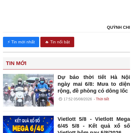
QUỲNH CHI
⚡ Tin mới nhất
🔥 Tin nổi bật
TIN MỚI
Dự báo thời tiết Hà Nội
ngày mai 6/8: Mưa to diện
rộng, đề phòng có dông lốc
17:52 05/08/2026
Thời tiết
Vietlott 5/8 - Vietlott Mega
6/45 5/8 - Kết quả xổ số
Vietlott hôm nay 5/8/2026