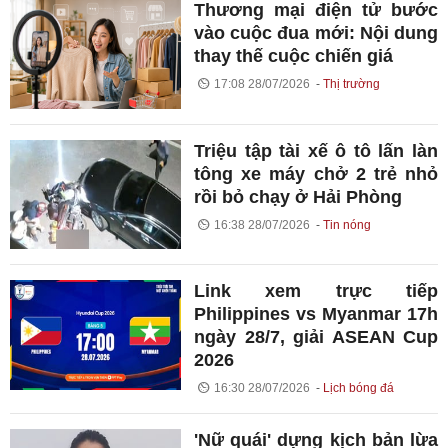
Thương mại điện tử bước
vào cuộc đua mới: Nội dung
thay thế cuộc chiến giá
17:08 28/07/2026
Thị trường
Triệu tập tài xế ô tô lấn làn
tông xe máy chở 2 trẻ nhỏ
rồi bỏ chạy ở Hải Phòng
16:38 28/07/2026
Tin nóng
Link xem trực tiếp
Philippines vs Myanmar 17h
ngày 28/7, giải ASEAN Cup
2026
16:30 28/07/2026
Lịch bóng đá
'Nữ quái' dựng kịch bản lừa