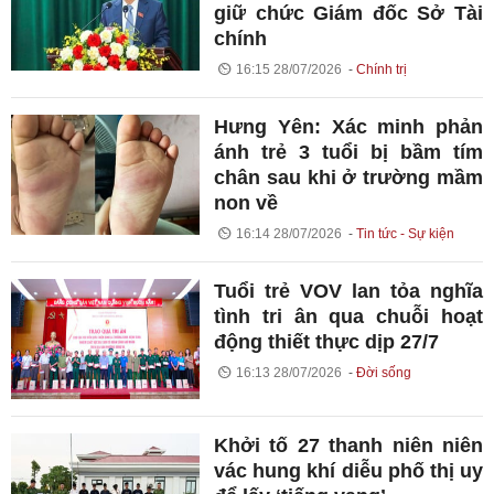
giữ chức Giám đốc Sở Tài
chính
16:15 28/07/2026
Chính trị
Hưng Yên: Xác minh phản
ánh trẻ 3 tuổi bị bầm tím
chân sau khi ở trường mầm
non về
16:14 28/07/2026
Tin tức - Sự kiện
Tuổi trẻ VOV lan tỏa nghĩa
tình tri ân qua chuỗi hoạt
động thiết thực dịp 27/7
16:13 28/07/2026
Đời sống
Khởi tố 27 thanh niên niên
vác hung khí diễu phố thị uy