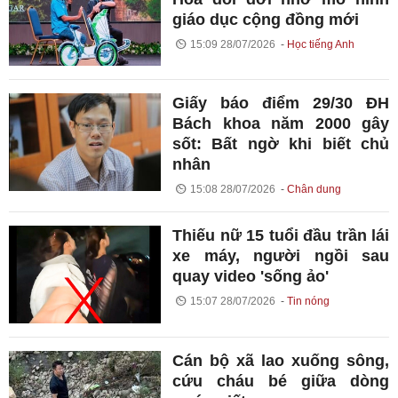
giáo dục cộng đồng mới
15:09 28/07/2026
Học tiếng Anh
Giấy báo điểm 29/30 ĐH
Bách khoa năm 2000 gây
sốt: Bất ngờ khi biết chủ
nhân
15:08 28/07/2026
Chân dung
Thiếu nữ 15 tuổi đầu trần lái
xe máy, người ngồi sau
quay video 'sống ảo'
15:07 28/07/2026
Tin nóng
Cán bộ xã lao xuống sông,
cứu cháu bé giữa dòng