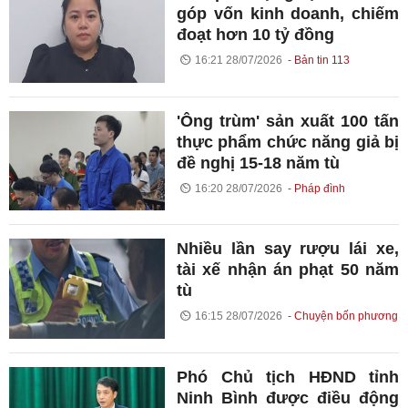
góp vốn kinh doanh, chiếm
đoạt hơn 10 tỷ đồng
16:21 28/07/2026
Bản tin 113
'Ông trùm' sản xuất 100 tấn
thực phẩm chức năng giả bị
đề nghị 15-18 năm tù
16:20 28/07/2026
Pháp đình
Nhiều lần say rượu lái xe,
tài xế nhận án phạt 50 năm
tù
16:15 28/07/2026
Chuyện bốn phương
Phó Chủ tịch HĐND tỉnh
Ninh Bình được điều động