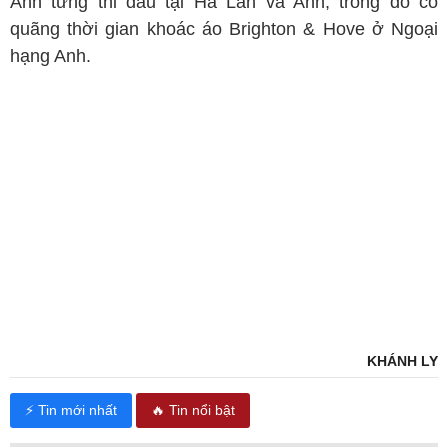
Anh từng thi đấu tại Hà Lan và Anh, trong đó có
quãng thời gian khoác áo Brighton & Hove ở Ngoại
hạng Anh.
KHÁNH LY
⚡ Tin mới nhất
🔥 Tin nổi bật