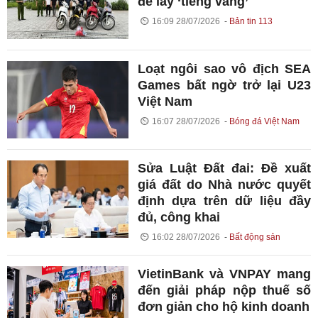
để lấy ‘tiếng vang’
16:09 28/07/2026
Bản tin 113
Loạt ngôi sao vô địch SEA
Games bất ngờ trở lại U23
Việt Nam
16:07 28/07/2026
Bóng đá Việt Nam
Sửa Luật Đất đai: Đề xuất
giá đất do Nhà nước quyết
định dựa trên dữ liệu đầy
đủ, công khai
16:02 28/07/2026
Bất động sản
VietinBank và VNPAY mang
đến giải pháp nộp thuế số
đơn giản cho hộ kinh doanh