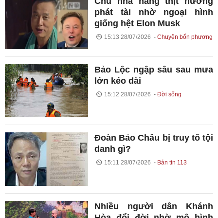
Chủ nhà hàng thịt nướng
phát tài nhờ ngoại hình
giống hệt Elon Musk
15:13 28/07/2026
Chuyện bốn phương
Bảo Lộc ngập sâu sau mưa
lớn kéo dài
15:12 28/07/2026
Đời sống
Đoàn Bảo Châu bị truy tố tội
danh gì?
15:11 28/07/2026
Bản tin 113
Nhiều người dân Khánh
Hòa đổi đời nhờ mô hình