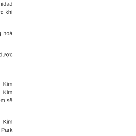
nidad
c khi
g hoà
được
m Kim
, Kim
ệm sẽ
, Kim
 Park