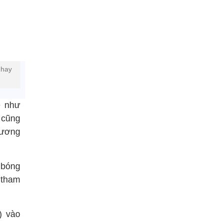
 hay
e như
 cũng
hương
 bóng
 tham
) vào