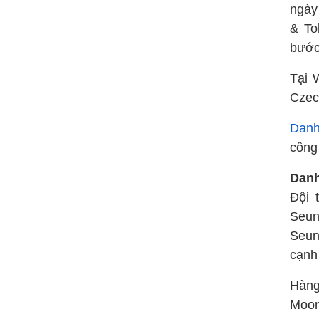
ngày
& To
bước
Tại 
Czec
Danh
công
Danh
Đội 
Seun
Seun
cạnh 
Hàng
Moon