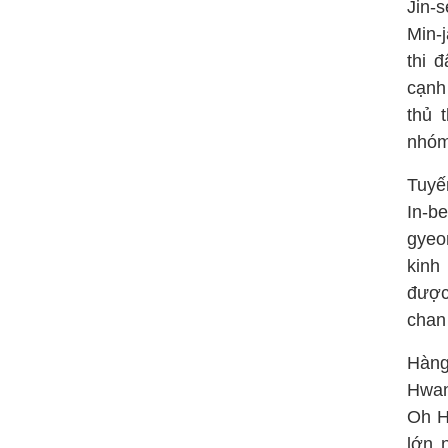
Jin-
Min-
thi 
cạnh
thủ 
nhóm
Tuyế
In-b
gyeo
kinh
được
chan
Hàng
Hwan
Oh H
lớn 