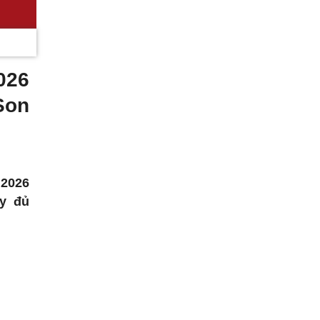
026
Son
 2026
ầy đủ