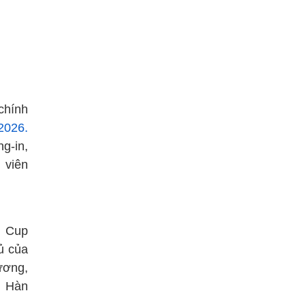
chính
2026.
g-in,
 viên
d Cup
ủ của
ương,
n Hàn