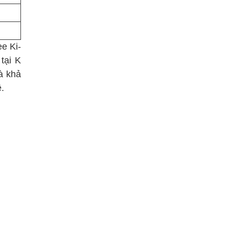
ee Ki-
tại K
à khả
ệ.