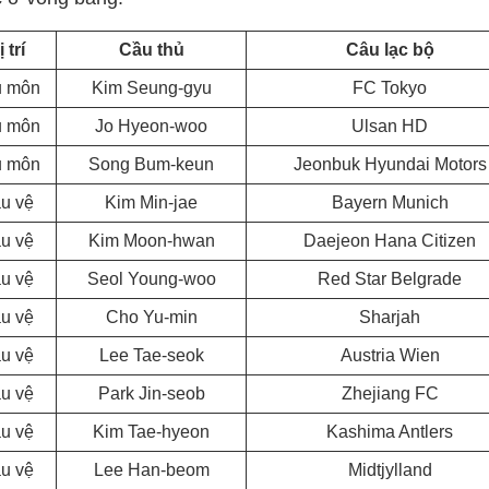
 trí
Cầu thủ
Câu lạc bộ
ủ môn
Kim Seung-gyu
FC Tokyo
ủ môn
Jo Hyeon-woo
Ulsan HD
ủ môn
Song Bum-keun
Jeonbuk Hyundai Motors
u vệ
Kim Min-jae
Bayern Munich
u vệ
Kim Moon-hwan
Daejeon Hana Citizen
u vệ
Seol Young-woo
Red Star Belgrade
u vệ
Cho Yu-min
Sharjah
u vệ
Lee Tae-seok
Austria Wien
u vệ
Park Jin-seob
Zhejiang FC
u vệ
Kim Tae-hyeon
Kashima Antlers
u vệ
Lee Han-beom
Midtjylland