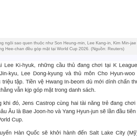
g ngôi sao quen thuộc như Son Heung-min, Lee Kang-in, Kim Min-jae
g Hee-chan đều góp mặt tại World Cup 2026. (Nguồn: Reuters)
i Lee Ki-hyuk, những cầu thủ đang chơi tại K Leagu
Jin-kyu, Lee Dong-kyung và thủ môn Cho Hyun-woo
 triệu tập. Tiền vệ Hwang In-beom dù mới dính chấn t
chằng vẫn kịp góp mặt trong danh sách.
g khi đó, Jens Castrop cùng hai tài năng trẻ đang chơi
châu Âu là Bae Joon-ho và Yang Hyun-jun sẽ lần đầu tiên
orld Cup.
tuyển Hàn Quốc sẽ khởi hành đến Salt Lake City (Mỹ