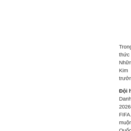
Tron
thức
Nhữn
Kim 
trưở
Đội 
Danh
2026
FIFA
muộn
Quốc