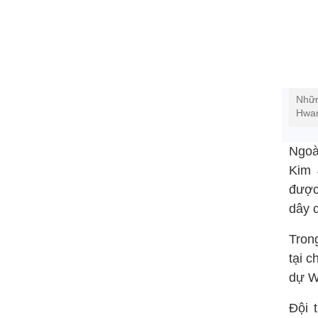
Nhữn
Hwan
Ngoà
Kim 
được
dây 
Tron
tại 
dự W
Đội 