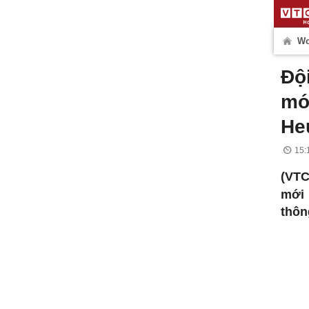
Wo
Độ
mớ
He
15:
(VTC
mới 
thông