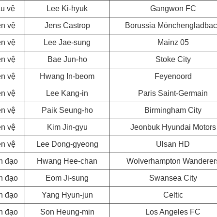
u vệ
Lee Ki-hyuk
Gangwon FC
ền vệ
Jens Castrop
Borussia Mönchengladba
ền vệ
Lee Jae-sung
Mainz 05
ền vệ
Bae Jun-ho
Stoke City
ền vệ
Hwang In-beom
Feyenoord
ền vệ
Lee Kang-in
Paris Saint-Germain
ền vệ
Paik Seung-ho
Birmingham City
ền vệ
Kim Jin-gyu
Jeonbuk Hyundai Motors
ền vệ
Lee Dong-gyeong
Ulsan HD
n đạo
Hwang Hee-chan
Wolverhampton Wanderer
n đạo
Eom Ji-sung
Swansea City
n đạo
Yang Hyun-jun
Celtic
n đạo
Son Heung-min
Los Angeles FC