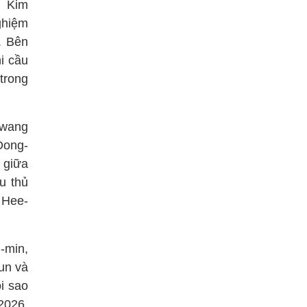
. Kim
ghiệm
. Bên
i cầu
trong
Hwang
Dong-
 giữa
u thủ
 Hee-
-min,
un và
i sao
2026.