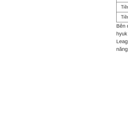
Tiề
Tiề
Bên c
hyuk
Leag
năng 