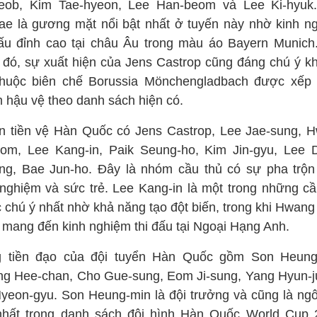
seob, Kim Tae-hyeon, Lee Han-beom và Lee Ki-hyuk
jae là gương mặt nổi bật nhất ở tuyến này nhờ kinh n
đấu đỉnh cao tại châu Âu trong màu áo Bayern Munich
 đó, sự xuất hiện của Jens Castrop cũng đáng chú ý kh
thuộc biên chế Borussia Mönchengladbach được xếp 
 hậu vệ theo danh sách hiện có.
n tiền vệ Hàn Quốc có Jens Castrop, Lee Jae-sung, 
eom, Lee Kang-in, Paik Seung-ho, Kim Jin-gyu, Lee 
ng, Bae Jun-ho. Đây là nhóm cầu thủ có sự pha trộn
 nghiệm và sức trẻ. Lee Kang-in là một trong những cầ
 chú ý nhất nhờ khả năng tạo đột biến, trong khi Hwang
 mang đến kinh nghiệm thi đấu tại Ngoại Hạng Anh.
 tiền đạo của đội tuyển Hàn Quốc gồm Son Heung
g Hee-chan, Cho Gue-sung, Eom Ji-sung, Yang Hyun-j
yeon-gyu. Son Heung-min là đội trưởng và cũng là ngô
nhất trong danh sách đội hình Hàn Quốc World Cup 