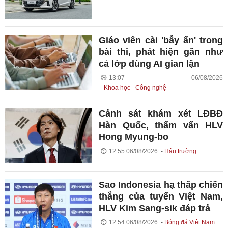
Giáo viên cài 'bẫy ẩn' trong
bài thi, phát hiện gần như
cả lớp dùng AI gian lận
13:07 06/08/2026
Khoa học - Công nghệ
Cảnh sát khám xét LĐBĐ
Hàn Quốc, thẩm vấn HLV
Hong Myung-bo
12:55 06/08/2026
Hậu trường
Sao Indonesia hạ thấp chiến
thắng của tuyển Việt Nam,
HLV Kim Sang-sik đáp trả
12:54 06/08/2026
Bóng đá Việt Nam