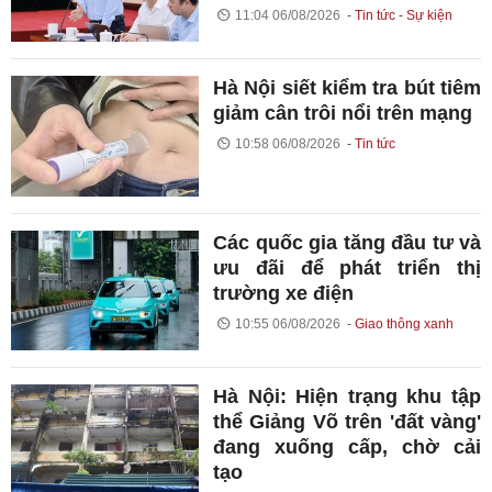
11:04 06/08/2026
Tin tức - Sự kiện
Hà Nội siết kiểm tra bút tiêm
giảm cân trôi nổi trên mạng
10:58 06/08/2026
Tin tức
Các quốc gia tăng đầu tư và
ưu đãi để phát triển thị
trường xe điện
10:55 06/08/2026
Giao thông xanh
Hà Nội: Hiện trạng khu tập
thể Giảng Võ trên 'đất vàng'
đang xuống cấp, chờ cải
tạo