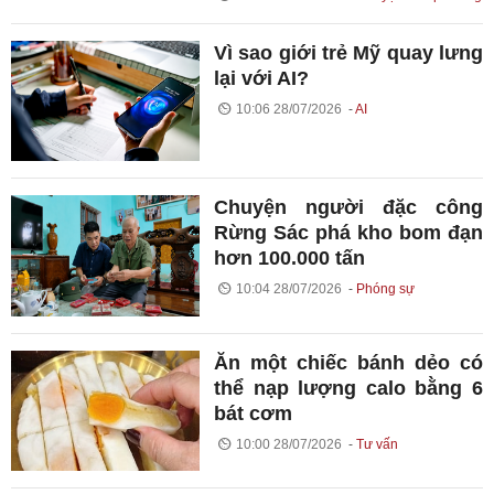
Vì sao giới trẻ Mỹ quay lưng
lại với AI?
10:06 28/07/2026
AI
Chuyện người đặc công
Rừng Sác phá kho bom đạn
hơn 100.000 tấn
10:04 28/07/2026
Phóng sự
Ăn một chiếc bánh dẻo có
thể nạp lượng calo bằng 6
bát cơm
10:00 28/07/2026
Tư vấn