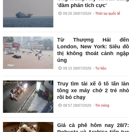
'đàm phán tích cực'
09:20 28/07/2026
Thời sự quốc tế
Từ Thượng Hải đến
London, New York: Siêu đô
thị không thoát cảnh ngập
úng
09:15 28/07/2026
Tư liệu
Truy tìm tài xế ô tô lấn làn
tông xe máy chở 2 trẻ nhỏ
rồi bỏ chạy
08:57 28/07/2026
Tin nóng
Giá cà phê hôm nay 28/7:
Robusta và Arabica tiếp tục