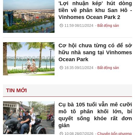
'Lợi nhuận kép' hút dòng
tiền về phân khu San Hô -
Vinhomes Ocean Park 2
11:59 08/11/2024
Bất động sản
Cơ hội chưa từng có để sở
hữu nhà sang tại Vinhomes
Ocean Park
16:35 09/11/2024
Bất động sản
TIN MỚI
Cụ bà 105 tuổi vẫn mê cưỡi
mô tô phân khối lớn, bí
quyết sống khỏe rất đơn
giản
10:08 28/07/2026
Chuyện bốn phương