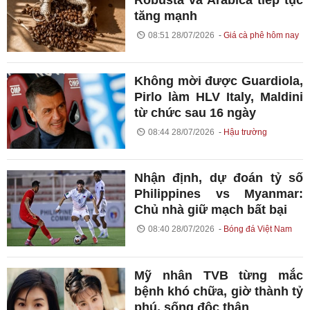
tăng mạnh
08:51 28/07/2026
Giá cà phê hôm nay
Không mời được Guardiola,
Pirlo làm HLV Italy, Maldini
từ chức sau 16 ngày
08:44 28/07/2026
Hậu trường
Nhận định, dự đoán tỷ số
Philippines vs Myanmar:
Chủ nhà giữ mạch bất bại
08:40 28/07/2026
Bóng đá Việt Nam
Mỹ nhân TVB từng mắc
bệnh khó chữa, giờ thành tỷ
phú, sống độc thân