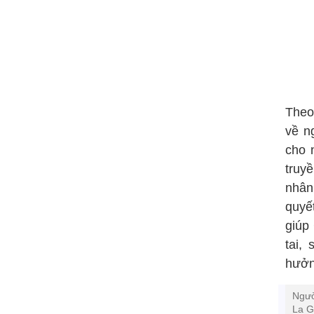
Theo
về n
cho 
truyề
nhân
quyế
giúp
tai,
hưởn
Ngườ
La G