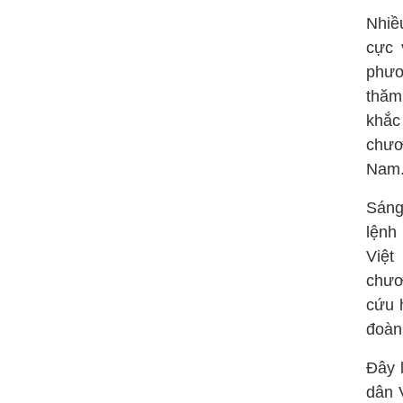
Nhiề
cực 
phươ
thăm
khắc
chươ
Nam
Sáng
lệnh
Việt
chươ
cứu 
đoàn
Đây 
dân 