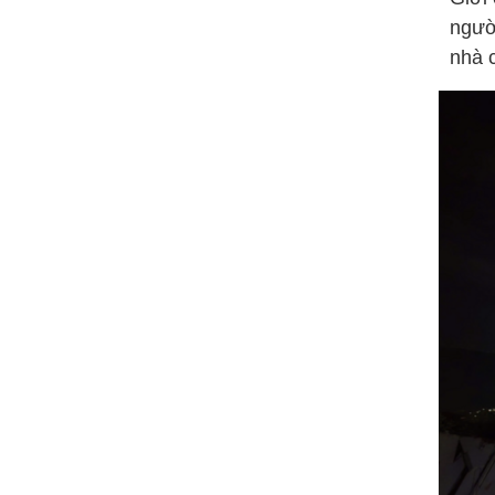
ngườ
nhà 