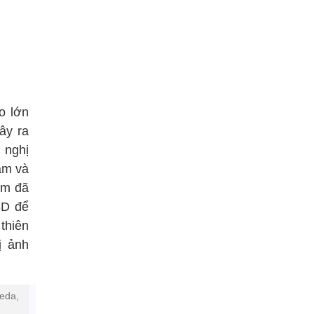
o lớn
ây ra
 nghị
Nam và
am đã
SD để
thiên
ị ảnh
leda,