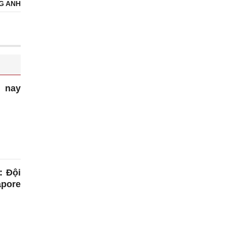
G ANH
 nay
: Đội
pore