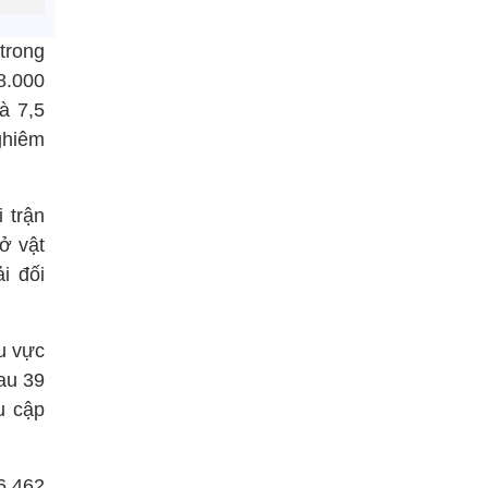
trong
8.000
à 7,5
nghiêm
 trận
sở vật
i đối
hu vực
au 39
u cập
6.462