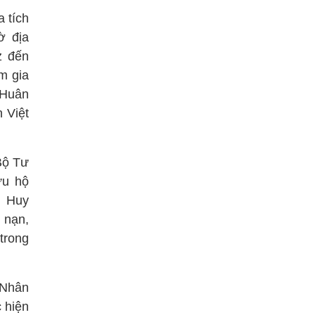
 tích
ờ địa
z đến
m gia
 Huân
 Việt
Bộ Tư
ứu hộ
o Huy
 nạn,
trong
 Nhân
 hiện