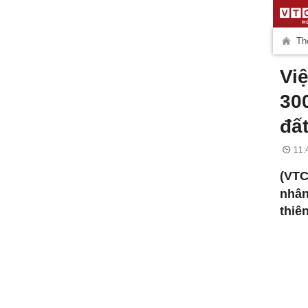
Thờ
Vi
30
đấ
11:
(VTC
nhân
thiê