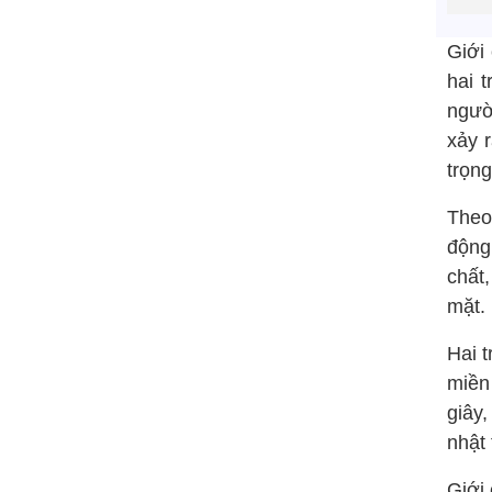
Giới
hai 
ngườ
xảy r
trọng
Theo
động 
chất
mặt.
Hai t
miền
giây
nhật
Giới