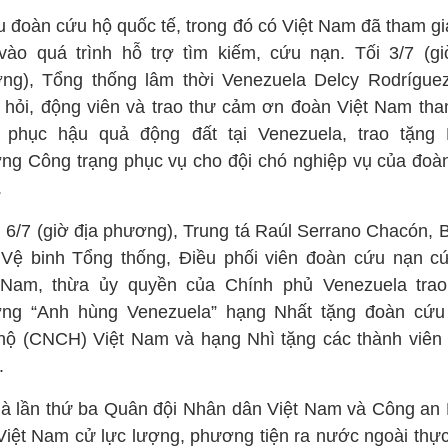
u đoàn cứu hộ quốc tế, trong đó có Việt Nam đã tham gia
vào quá trình hỗ trợ tìm kiếm, cứu nạn. Tối 3/7 (gi
ng), Tổng thống lâm thời Venezuela Delcy Rodrígue
 hỏi, động viên và trao thư cảm ơn đoàn Việt Nam tha
 phục hậu quả động đất tại Venezuela, trao tặng
ng Công trạng phục vụ cho đội chó nghiệp vụ của đoàn
.
 6/7 (giờ địa phương), Trung tá Raúl Serrano Chacón, 
 Vệ binh Tổng thống, Điều phối viên đoàn cứu nạn c
 Nam, thừa ủy quyền của Chính phủ Venezuela tra
ng “Anh hùng Venezuela” hạng Nhất tặng đoàn cứu
hộ (CNCH) Việt Nam và hạng Nhì tặng các thành viên 
.
là lần thứ ba Quân đội Nhân dân Việt Nam và Công an
Việt Nam cử lực lượng, phương tiện ra nước ngoài thực