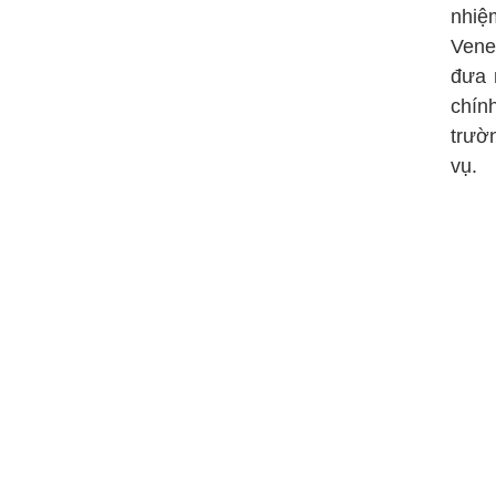
nhiệ
Vene
đưa 
chín
trườ
vụ.