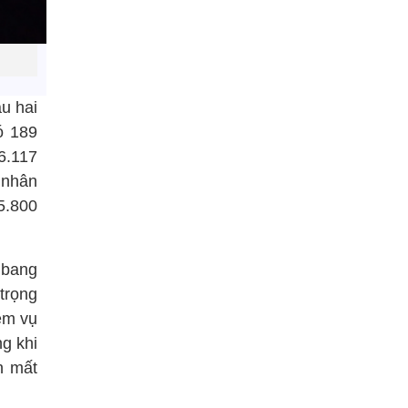
u hai
ó 189
6.117
 nhân
5.800
 bang
trọng
ệm vụ
ng khi
n mất