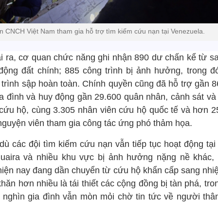
 CNCH Việt Nam tham gia hỗ trợ tìm kiếm cứu nạn tại Venezuela.
i ra, cơ quan chức năng ghi nhận 890 dư chấn kể từ sa
 động đất chính; 885 công trình bị ảnh hưởng, trong đ
 trình sập hoàn toàn. Chính quyền cũng đã hỗ trợ gần 8
ia đình và huy động gần 29.600 quân nhân, cảnh sát và
 cứu hộ, cùng 3.305 nhân viên cứu hộ quốc tế và hơn 2
 nguyện viên tham gia công tác ứng phó thảm họa.
dù các đội tìm kiếm cứu nạn vẫn tiếp tục hoạt động tại
uaira và nhiều khu vực bị ảnh hưởng nặng nề khác, 
hiện nay đang dần chuyển từ cứu hộ khẩn cấp sang nhi
hăn hơn nhiều là tái thiết các cộng đồng bị tàn phá, tro
 nghìn gia đình vẫn mòn mỏi chờ tin tức về người thâ