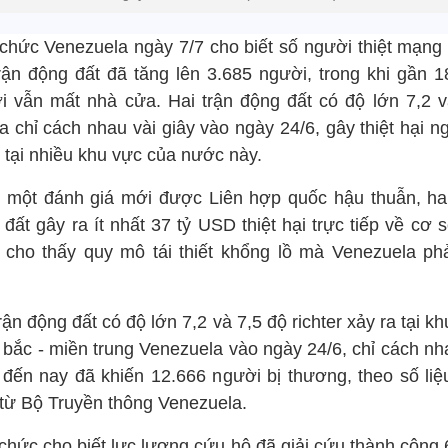
 chức Venezuela ngày 7/7 cho biết số người thiệt mạng 
trận động đất đã tăng lên 3.685 người, trong khi gần 1
i vẫn mất nhà cửa. Hai trận động đất có độ lớn 7,2 v
a chỉ cách nhau vài giây vào ngày 24/6, gây thiệt hại 
 tại nhiều khu vực của nước này.
 một đánh giá mới được Liên hợp quốc hậu thuẫn, hai
đất gây ra ít nhất 37 tỷ USD thiệt hại trực tiếp về cơ 
, cho thấy quy mô tái thiết khổng lồ mà Venezuela phả
rận động đất có độ lớn 7,2 và 7,5 độ richter xảy ra tại k
 bắc - miền trung Venezuela vào ngày 24/6, chỉ cách nh
, đến nay đã khiến 12.666 người bị thương, theo số liệ
 từ Bộ Truyền thông Venezuela.
 chức cho biết lực lượng cứu hộ đã giải cứu thành công 