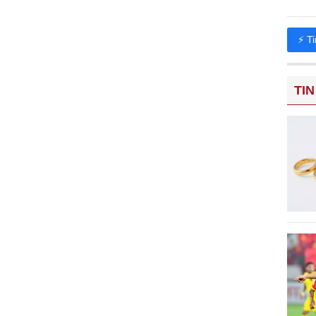
⚡ T
TIN