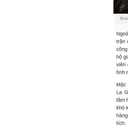
Đoàn
Ngoà
trận
công
hộ g
viên
tình
Mặc 
La G
tâm 
khó k
hàng
tích.