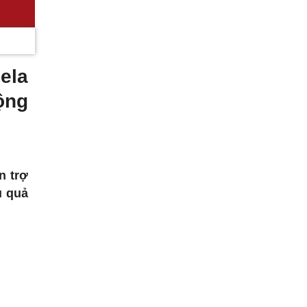
ela
ộng
n trợ
u quả