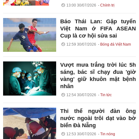
13:00 30/07/2026
Chính trị
Báo Thái Lan: Gặp tuyển
Việt Nam ở FIFA ASEAN
Cup là cơ hội sửa sai
12:59 30/07/2026
Bóng đá Việt Nam
Vượt mưa trắng trời lúc 5h
sáng, bác sĩ chạy đua 'giờ
vàng' giữ khuôn mặt bệnh
nhân
12:54 30/07/2026
Tin tức
Thi thể người đàn ông
nước ngoài trôi dạt vào bờ
biển Đà Nẵng
12:53 30/07/2026
Tin nóng