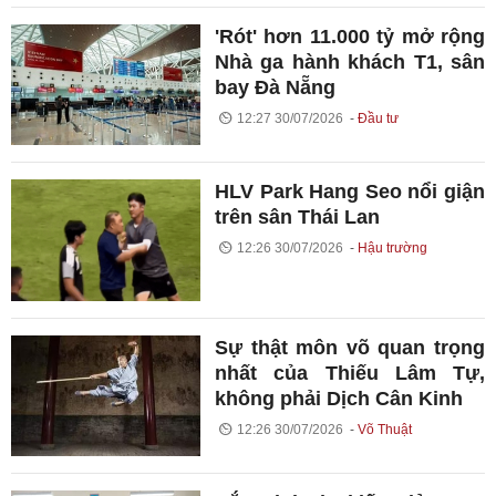
'Rót' hơn 11.000 tỷ mở rộng
Nhà ga hành khách T1, sân
bay Đà Nẵng
12:27 30/07/2026
Đầu tư
HLV Park Hang Seo nổi giận
trên sân Thái Lan
12:26 30/07/2026
Hậu trường
Sự thật môn võ quan trọng
nhất của Thiếu Lâm Tự,
không phải Dịch Cân Kinh
12:26 30/07/2026
Võ Thuật