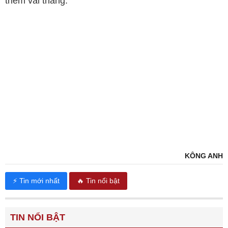
thêm vài tháng.
KÔNG ANH
⚡ Tin mới nhất
🔥 Tin nổi bật
TIN NỔI BẬT