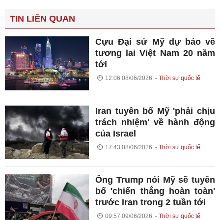
TIN LIÊN QUAN
Cựu Đại sứ Mỹ dự báo về
tương lai Việt Nam 20 năm
tới
12:06 08/06/2026
Thời sự quốc tế
Iran tuyên bố Mỹ 'phải chịu
trách nhiệm' về hành động
của Israel
17:43 08/06/2026
Thời sự quốc tế
Ông Trump nói Mỹ sẽ tuyên
bố 'chiến thắng hoàn toàn'
trước Iran trong 2 tuần tới
09:57 09/06/2026
Thời sự quốc tế