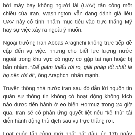
bởi máy bay không người lái (UAV) tấn công một
chiều của Iran. Washington vẫn đang đánh giá liệu
UAV này cố tình nhắm mục tiêu vào trực thăng Mỹ
hay sự việc xảy ra ngoài ý muốn.
Ngoại trưởng Iran Abbas Araghchi không trực tiếp đề
cập đến vụ việc, nhưng cho biết lực lượng nước
ngoài trong khu vực có nguy cơ gặp tai nạn hoặc bị
bắn nhầm. “
Để giảm thiểu rủi ro, giải pháp tốt nhất là
họ nên rời đi”,
ông Araghchi nhấn mạnh.
Truyền thông nhà nước Iran sau đó dẫn lời nguồn tin
quân sự thông tin không có hoạt động không kích
nào được tiến hành ở eo biển Hormuz trong 24 giờ
qua. Iran sẽ có phản ứng quyết liệt nếu "kẻ thù" tái
diễn hành động thù địch sau vụ trực thăng rơi.
Loạt cuộc tấn công mới nhất bắt đầu lúc 17h ngày