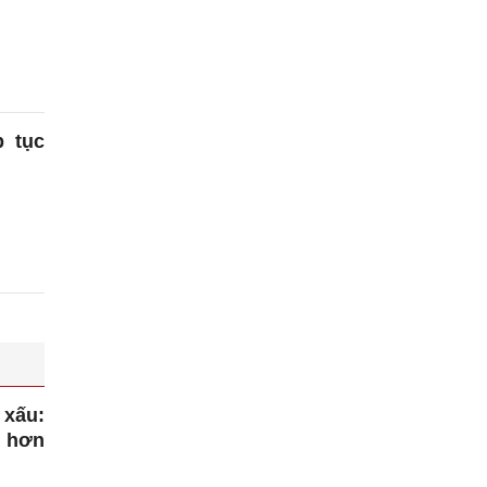
p tục
 xấu:
y hơn