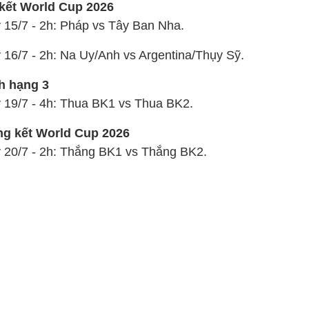
kết World Cup 2026
 15/7 - 2h: Pháp vs Tây Ban Nha.
 16/7 - 2h: Na Uy/Anh vs Argentina/Thụy Sỹ.
h hạng 3
 19/7 - 4h: Thua BK1 vs Thua BK2.
g kết World Cup 2026
 20/7 - 2h: Thắng BK1 vs Thắng BK2.