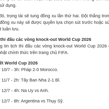
 sử dụng.
ó, trọng tài sẽ tung đồng xu lần thứ hai. Đội thắng tro
 đồng xu này sẽ được quyền lựa chọn sút trước hoặc sú
t luân lưu.
 thi đấu các vòng knock-out World Cup 2026
g tin lịch thi đấu các vòng knock-out World Cup 2026
hật chính thức trên trang chủ FIFA.
ết World Cup 2026
 10/7 - 3h: Pháp 2-0 Morocco.
 11/7 - 2h: Tây Ban Nha 2-1 Bỉ.
 12/7 - 4h: Na Uy vs Anh.
12/7 - 8h: Argentina vs Thụy Sỹ.