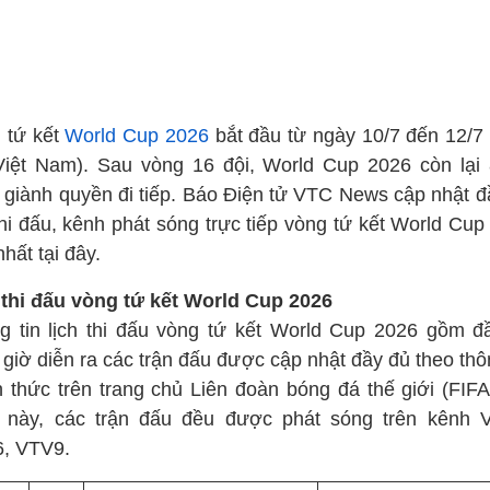
 tứ kết
World Cup 2026
bắt đầu từ ngày 10/7 đến 12/7 
Việt Nam). Sau vòng 16 đội, World Cup 2026 còn lại 
 giành quyền đi tiếp. Báo Điện tử VTC News cập nhật đ
thi đấu, kênh phát sóng trực tiếp vòng tứ kết World Cu
hất tại đây.
 thi đấu vòng tứ kết World Cup 2026
g tin lịch thi đấu vòng tứ kết World Cup 2026 gồm đ
giờ diễn ra các trận đấu được cập nhật đầy đủ theo thô
h thức trên trang chủ Liên đoàn bóng đá thế giới (FIFA
 này, các trận đấu đều được phát sóng trên kênh 
, VTV9.