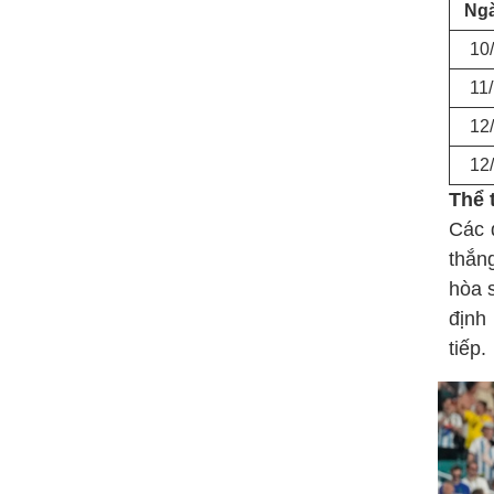
Ng
10
11
12
12
Thể 
Các đ
thắn
hòa 
định
tiếp.