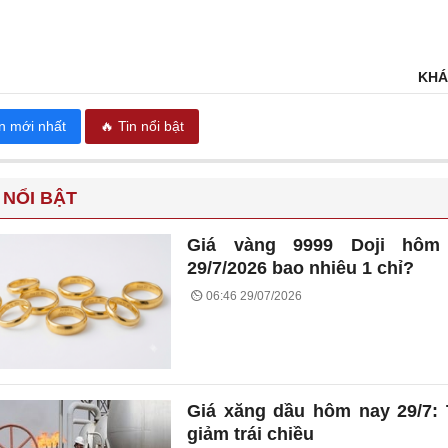
KHÁ
in mới nhất
🔥 Tin nổi bật
 NỔI BẬT
Giá vàng 9999 Doji hôm
29/7/2026 bao nhiêu 1 chỉ?
06:46 29/07/2026
Giá xăng dầu hôm nay 29/7:
giảm trái chiều