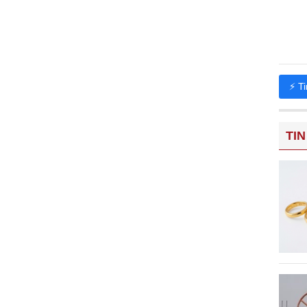
⚡ T
TIN