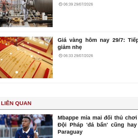
06:39 29/07/2026
Giá vàng hôm nay 29/7: Tiế
giảm nhẹ
06:33 29/07/2026
 LIÊN QUAN
Mbappe mỉa mai đối thủ chơi
Đội Pháp 'đá bẩn' cũng ha
Paraguay