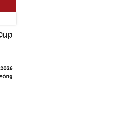
Cup
 2026
 sóng