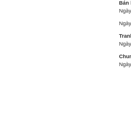
Bán 
Ngày
Ngày
Tran
Ngày
Chun
Ngày