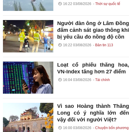
16:22 03/08/2026
Thời sự quốc tế
Người đàn ông ở Lâm Đồng
đấm cảnh sát giao thông khi
bị yêu cầu đo nồng độ cồn
16:22 03/08/2026
Bản tin 113
Loạt cổ phiếu thăng hoa,
VN-Index tăng hơn 27 điểm
16:04 03/08/2026
Tài chính
Vì sao Hoàng thành Thăng
Long có ý nghĩa lớn đến
vậy đối với người Việt?
16:00 03/08/2026
Chuyện bốn phương