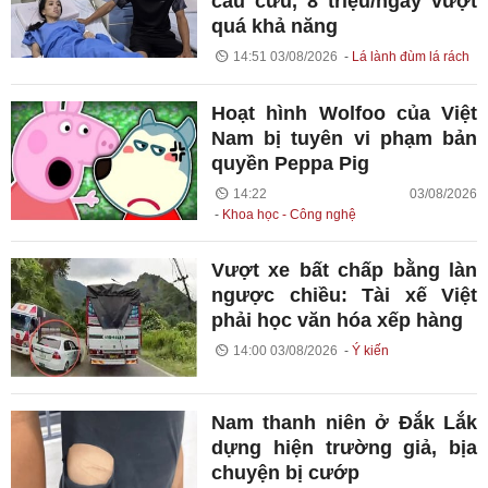
cầu cứu, 8 triệu/ngày vượt
quá khả năng
14:51 03/08/2026
Lá lành đùm lá rách
Hoạt hình Wolfoo của Việt
Nam bị tuyên vi phạm bản
quyền Peppa Pig
14:22 03/08/2026
Khoa học - Công nghệ
Vượt xe bất chấp bằng làn
ngược chiều: Tài xế Việt
phải học văn hóa xếp hàng
14:00 03/08/2026
Ý kiến
Nam thanh niên ở Đắk Lắk
dựng hiện trường giả, bịa
chuyện bị cướp