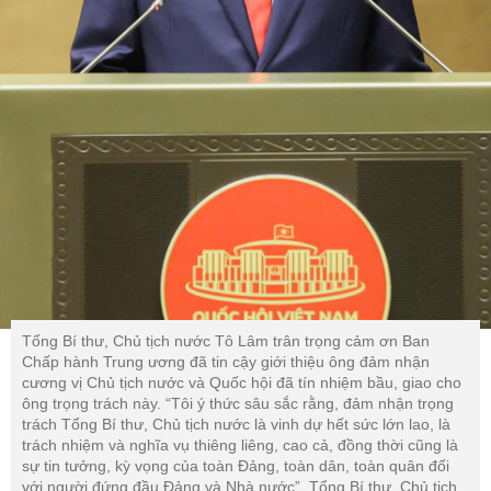
Tổng Bí thư, Chủ tịch nước Tô Lâm trân trọng cảm ơn Ban
Chấp hành Trung ương đã tin cậy giới thiệu ông đảm nhận
cương vị Chủ tịch nước và Quốc hội đã tín nhiệm bầu, giao cho
ông trọng trách này. “Tôi ý thức sâu sắc rằng, đảm nhận trọng
trách Tổng Bí thư, Chủ tịch nước là vinh dự hết sức lớn lao, là
trách nhiệm và nghĩa vụ thiêng liêng, cao cả, đồng thời cũng là
sự tin tưởng, kỳ vọng của toàn Đảng, toàn dân, toàn quân đối
với người đứng đầu Đảng và Nhà nước”, Tổng Bí thư, Chủ tịch