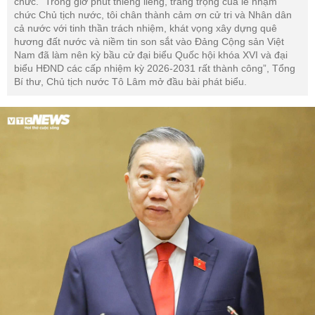
chức. “Trong giờ phút thiêng liêng, trang trọng của lễ nhậm
chức Chủ tịch nước, tôi chân thành cảm ơn cử tri và Nhân dân
cả nước với tinh thần trách nhiệm, khát vọng xây dựng quê
hương đất nước và niềm tin son sắt vào Đảng Cộng sản Việt
Nam đã làm nên kỳ bầu cử đại biểu Quốc hội khóa XVI và đại
biểu HĐND các cấp nhiệm kỳ 2026-2031 rất thành công”, Tổng
Bí thư, Chủ tịch nước Tô Lâm mở đầu bài phát biểu.