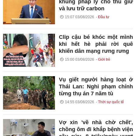
khung pháp lý cho thu giữ
và lưu trữ carbon
15:07 03/08/2026
Đầu tư
Clip cậu bé khóc một mình
khi hết hè phải rời quê
khiến dân mạng rưng rưng
15:00 03/08/2026
Giới trẻ
Vụ giết người hàng loạt ở
Thái Lan: Nghi phạm chính
từng thụ án 7 năm tù
14:55 03/08/2026
Thời sự quốc tế
Vợ xin 'về nhà chờ chết',
chồng ôm đi khắp bệnh viện