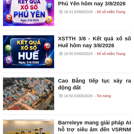
Phú Yên hôm nay 3/8/2026
16:51 03/08/2026
Xổ số miền Trung
XSTTH 3/8 - Kết quả xổ số
Huế hôm nay 3/8/2026
16:50 03/08/2026
Xổ số miền Trung
Cao Bằng tiếp tục xảy ra
động đất
16:50 03/08/2026
Tin nóng
Barreleye mang giải pháp AI
hỗ trợ siêu âm đến VSRNM