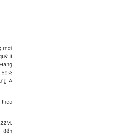
g mới
uý II
 Hạng
m 59%
ạng A
 theo
S22M,
h đến