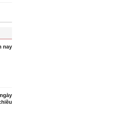
m nay
 ngày
chiều