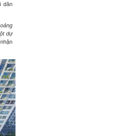
i dân
hoảng
một dự
s nhận