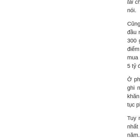
tài 
nói.
Cũng
đầu 
300 
điểm
mua 
5 tỷ
Ở ph
ghi 
khăn
tục p
Tuy 
nhất
năm.