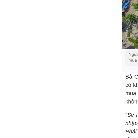
Ngườ
mua 
Bà G
có k
mua 
khôn
“
Sẽ r
nhập
Phải