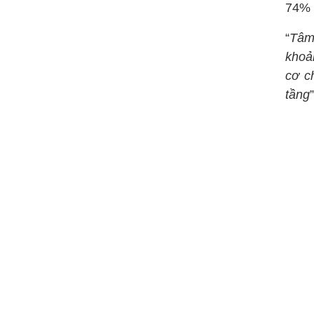
74% 
“
Tâm 
khoản
cơ c
tầng