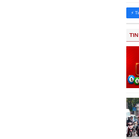
⚡ T
TIN