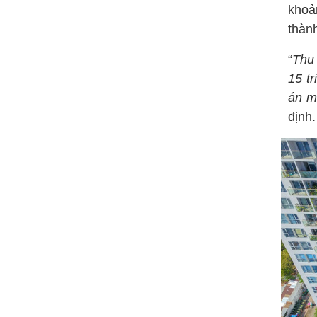
khoả
thàn
“
Thu
15 tr
án m
định.