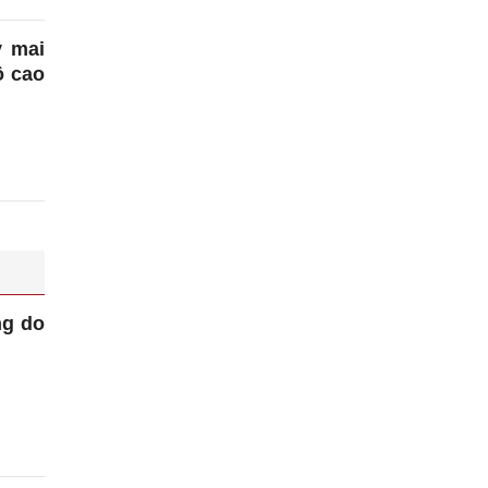
y mai
ộ cao
ng do