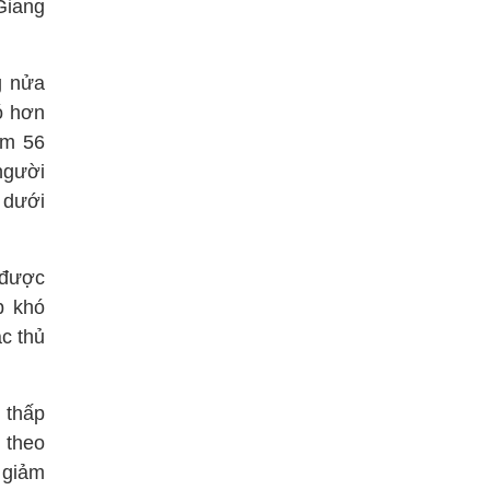
Giang
g nửa
ó hơn
ảm 56
người
 dưới
 được
p khó
c thủ
 thấp
 theo
 giảm