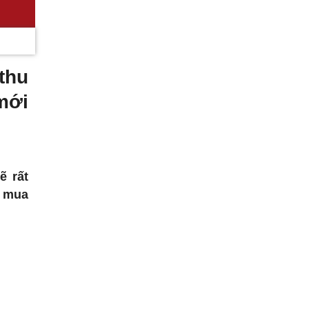
thu
mới
ẽ rất
h mua