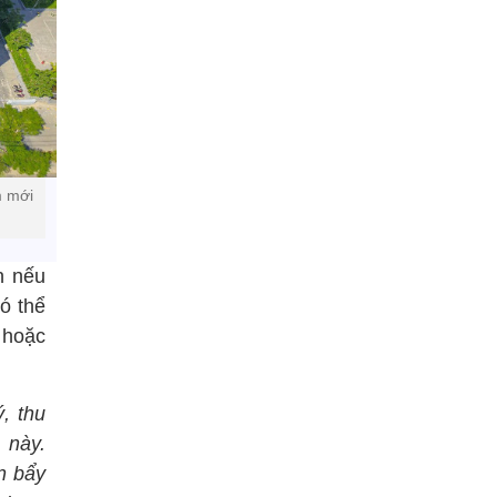
m mới
n nếu
ó thể
 hoặc
, thu
 này.
n bẩy