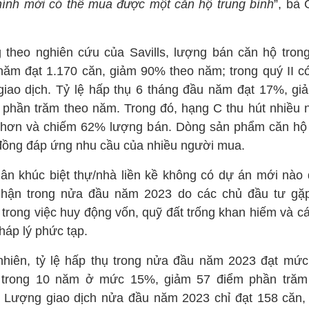
chính mới có thể mua được một căn hộ trung bình
”, bà 
 theo nghiên cứu của Savills, lượng bán căn hộ tron
năm đạt 1.170 căn, giảm 90% theo năm; trong quý II c
giao dịch. Tỷ lệ hấp thụ 6 tháng đầu năm đạt 17%, gi
 phần trăm theo năm. Trong đó, hạng C thu hút nhiều 
hơn và chiếm 62% lượng bán. Dòng sản phẩm căn hộ
 đồng đáp ứng nhu cầu của nhiều người mua.
ân khúc biệt thự/nhà liền kề không có dự án mới nào
nhận trong nửa đầu năm 2023 do các chủ đầu tư gặ
 trong việc huy động vốn, quỹ đất trống khan hiếm và cá
háp lý phức tạp.
nhiên, tỷ lệ hấp thụ trong nửa đầu năm 2023 đạt mức
 trong 10 năm ở mức 15%, giảm 57 điểm phần trăm
 Lượng giao dịch nửa đầu năm 2023 chỉ đạt 158 căn,