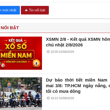
in mới nhất
🔥 Tin nổi bật
 NỔI BẬT
XSMN 2/8 - Kết quả XSMN hô
chủ nhật 2/8/2026
16:00 02/08/2026
Dự báo thời tiết miền Nam
mai 3/8: TP.HCM ngày nắng, 
tối có mưa dông
18:22 02/08/2026