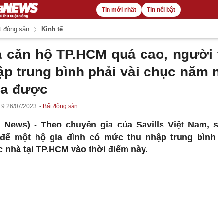
Tin mới nhất
Tin nổi bật
 động sản
Kinh tế
á căn hộ TP.HCM quá cao, người 
ập trung bình phải vài chục năm 
a được
19 26/07/2023
Bất động sản
C News) -
Theo chuyên gia của Savills Việt Nam, s
để một hộ gia đình có mức thu nhập trung bìn
 nhà tại TP.HCM vào thời điểm này.