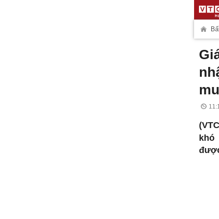
Bất
Gi
nh
mu
11:
(VT
khó 
được