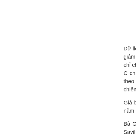
Dữ l
giảm
chỉ 
C ch
theo
chiế
Giá 
năm 
Bà G
Savi