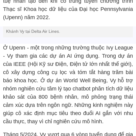
tuệ nhân tạo đến khi cô trúng tuyển chương trình
Thạc sĩ Khoa học dữ liệu của Đại học Pennsylvania
(Upenn) năm 2022.
Khánh Vy tại Delta Air Lines.
Ở Upenn - một trong những trường thuộc Ivy League
- Vy tham gia các dự án AI ứng dụng. Trong dự án
của IEEE (Hội Kỹ sư Điện, Điện tử lớn nhất thế giới),
cô xây dựng công cụ lọc và tóm tắt hàng trăm bài
báo khoa học. Ở dự án World Well Being, Vy hỗ trợ
nhóm nghiên cứu tâm lý tạo chatbot phân tích dữ liệu
khảo sát của 800 bệnh nhân, mô phỏng trạng thái
cảm xúc dựa trên ngôn ngữ. Những kinh nghiệm này
giúp cô xác định mục tiêu theo đuổi AI gắn với nhu
cầu thực, thay vì chỉ nghiên cứu mô hình.
Tháng 5/2024, Vy vượt qua 6 vòng tuyển dụng để gia