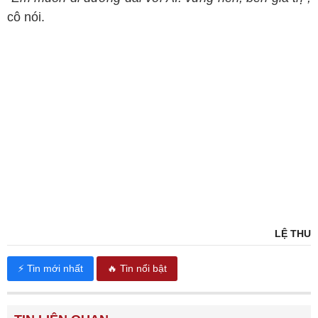
cô nói.
LỆ THU
⚡ Tin mới nhất
🔥 Tin nổi bật