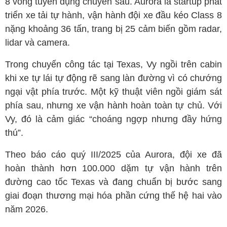
8 vòng tuyển dụng chuyên sâu. Aurora là startup phát
triển xe tải tự hành, vận hành đội xe đầu kéo Class 8
nặng khoảng 36 tấn, trang bị 25 cảm biến gồm radar,
lidar và camera.
Trong chuyến công tác tại Texas, Vy ngồi trên cabin
khi xe tự lái tự động rẽ sang làn đường vì có chướng
ngại vật phía trước. Một kỹ thuật viên ngồi giám sát
phía sau, nhưng xe vận hành hoàn toàn tự chủ. Với
Vy, đó là cảm giác “choáng ngợp nhưng đầy hứng
thú”.
Theo báo cáo quý III/2025 của Aurora, đội xe đã
hoàn thành hơn 100.000 dặm tự vận hành trên
đường cao tốc Texas và đang chuẩn bị bước sang
giai đoạn thương mại hóa phần cứng thế hệ hai vào
năm 2026.