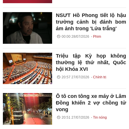
NSƯT Hồ Phong tiết lộ hậu
trường cảnh bị đánh bom
ám ảnh trong 'Lửa trắng'
00:00 28/07/2026
Phim
Triệu tập Kỳ họp không
thường lệ thứ nhất, Quốc
hội Khóa XVI
20:57 27/07/2026
Chính trị
Ô tô con tông xe máy ở Lâm
Đồng khiến 2 vợ chồng tử
vong
20:51 27/07/2026
Tin nóng