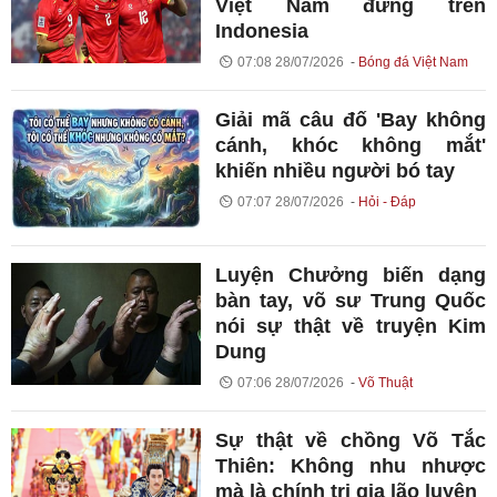
Việt Nam đứng trên
Indonesia
07:08 28/07/2026
Bóng đá Việt Nam
Giải mã câu đố 'Bay không
cánh, khóc không mắt'
khiến nhiều người bó tay
07:07 28/07/2026
Hỏi - Đáp
Luyện Chưởng biến dạng
bàn tay, võ sư Trung Quốc
nói sự thật về truyện Kim
Dung
07:06 28/07/2026
Võ Thuật
Sự thật về chồng Võ Tắc
Thiên: Không nhu nhược
mà là chính trị gia lão luyện