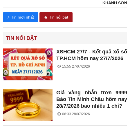
KHÁNH SƠN
⚡ Tin mới nhất
🔥 Tin nổi bật
TIN NỔI BẬT
XSHCM 27/7 - Kết quả xổ số
TP.HCM hôm nay 27/7/2026
15:55 27/07/2026
Giá vàng nhẫn trơn 9999
Bảo Tín Minh Châu hôm nay
28/7/2026 bao nhiêu 1 chỉ?
06:33 28/07/2026