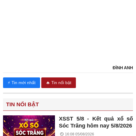
ĐÌNH ANH
⚡ Tin mới nhất
🔥 Tin nổi bật
TIN NỔI BẬT
XSST 5/8 - Kết quả xổ số
Sóc Trăng hôm nay 5/8/2026
16:08 05/08/2026