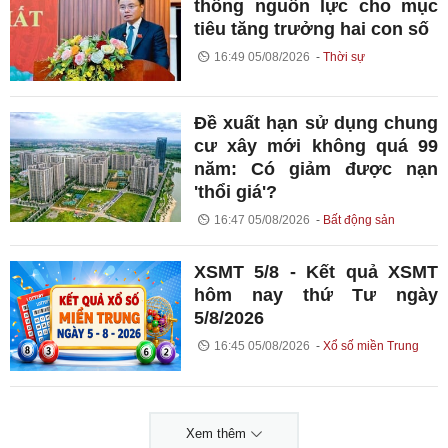
thông nguồn lực cho mục
tiêu tăng trưởng hai con số
16:49 05/08/2026
Thời sự
Đề xuất hạn sử dụng chung
cư xây mới không quá 99
năm: Có giảm được nạn
'thổi giá'?
16:47 05/08/2026
Bất động sản
XSMT 5/8 - Kết quả XSMT
hôm nay thứ Tư ngày
5/8/2026
16:45 05/08/2026
Xổ số miền Trung
Xem thêm