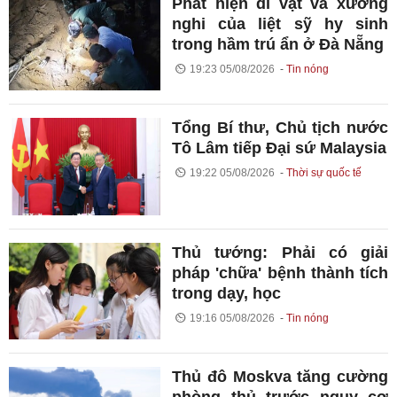
Phát hiện di vật và xương
nghi của liệt sỹ hy sinh
trong hầm trú ẩn ở Đà Nẵng
19:23 05/08/2026
Tin nóng
Tổng Bí thư, Chủ tịch nước
Tô Lâm tiếp Đại sứ Malaysia
19:22 05/08/2026
Thời sự quốc tế
Thủ tướng: Phải có giải
pháp 'chữa' bệnh thành tích
trong dạy, học
19:16 05/08/2026
Tin nóng
Thủ đô Moskva tăng cường