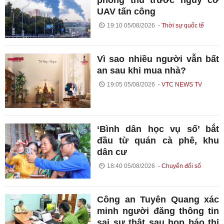
phòng thủ trước nguy cơ
UAV tấn công
19:10 05/08/2026
Thời sự quốc tế
Vì sao nhiều người vẫn bất
an sau khi mua nhà?
19:05 05/08/2026
VTC NEWS TV
‘Bình dân học vụ số’ bắt
đầu từ quán cà phê, khu
dân cư
18:40 05/08/2026
Chuyển đổi số
Công an Tuyên Quang xác
minh người đăng thông tin
sai sự thật sau họp báo thi