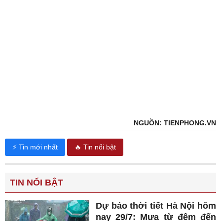
NGUỒN: TIENPHONG.VN
⚡ Tin mới nhất
🔥 Tin nổi bật
TIN NỔI BẬT
Dự báo thời tiết Hà Nội hôm
nay 29/7: Mưa từ đêm đến