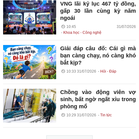
VNG lãi kỷ lục 467 tỷ đồng,
gấp 30 lần cùng kỳ năm
ngoái
10:45 31/07/2026
Khoa học - Công nghệ
Giải đáp câu đố: Cái gì mà
bạn càng chạy, nó càng khó
bắt kịp?
10:33 31/07/2026
Hỏi - Đáp
Chồng vào động viên vợ
sinh, bất ngờ ngất xỉu trong
phòng mổ
10:29 31/07/2026
Tin tức