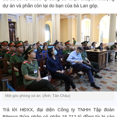
dự án và phần còn lại do bạn của bà Lan góp.
Một góc phòng xử án. (Ảnh: Tân Châu)
Trả lời HĐXX, đại diện Công ty TNHH Tập đoàn
Bitexco thừa nhận có nhận 15.712 tỷ đồng từ bị cáo