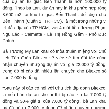
của dự án tứ giác Bến Thành là hơn 100.000 tỷ
đồng. Theo bà Lan, dự án này là khu phức hợp rộng
8.600 m2 tại khu tứ giác Bến Thành, đối diện chợ
Bến Thành (Quận 1, TP.HCM), là một trong những vị
trí đắc địa của TP.HCM, với 4 mặt tiền đường Phạm
Ngũ Lão - Calmette - Lê Thị Hồng Gấm - Phó Đức
Chính.
Bà Trương Mỹ Lan khai có thỏa thuận miệng với Chủ
tịch Tập đoàn Bitexco về việc sẽ tìm đối tác cùng
nhận chuyển nhượng dự án với giá 22.000 tỷ đồng,
trong đó bị cáo đã nhiều lần chuyển cho Bitexco số
tiền 7.000 tỷ đồng.
“Sau này bị cáo có nói với Chủ tịch tập đoàn Bitexco,
là nếu bán dự án cho ai thì bị cáo xin lại 7.000 tỷ
đồng và 30% giá trị của 7.000 tỷ đồng”, bà Lan khai
bà đã bỏ ra 7.000 tỷ đồng để nhận chuyển nhượng