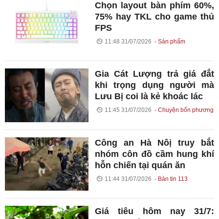
Chọn layout bàn phím 60%,
75% hay TKL cho game thủ
FPS
11:48 31/07/2026
Sản phẩm
Gia Cát Lượng trả giá đắt
khi trọng dụng người mà
Lưu Bị coi là kẻ khoác lác
11:45 31/07/2026
Chuyện bốn phương
Công an Hà Nôị truy bắt
nhóm côn đồ cầm hung khí
hỗn chiến tại quán ăn
11:44 31/07/2026
Bản tin 113
Giá tiêu hôm nay 31/7: