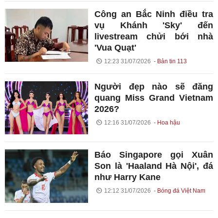
Công an Bắc Ninh điều tra
vụ Khánh 'Sky' đến
livestream chửi bới nhà
'Vua Quạt'
12:23 31/07/2026
Bản tin 113
Người đẹp nào sẽ đăng
quang Miss Grand Vietnam
2026?
12:16 31/07/2026
Hoa hậu
Báo Singapore gọi Xuân
Son là 'Haaland Hà Nội', đá
như Harry Kane
12:12 31/07/2026
Bóng đá Việt Nam