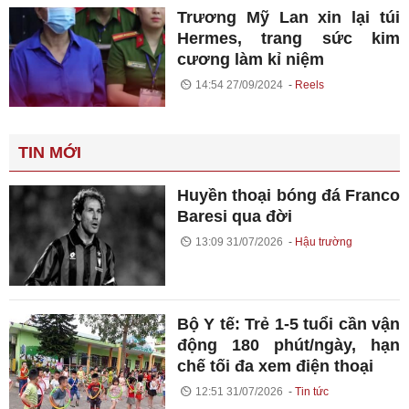
Trương Mỹ Lan xin lại túi
Hermes, trang sức kim
cương làm kỉ niệm
14:54 27/09/2024
Reels
TIN MỚI
Huyền thoại bóng đá Franco
Baresi qua đời
13:09 31/07/2026
Hậu trường
Bộ Y tế: Trẻ 1-5 tuổi cần vận
động 180 phút/ngày, hạn
chế tối đa xem điện thoại
12:51 31/07/2026
Tin tức