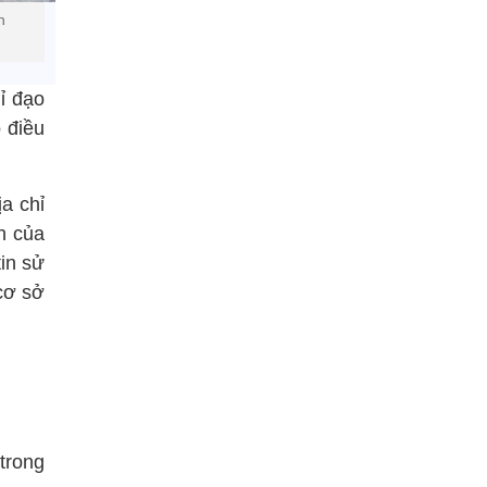
h
ỉ đạo
 điều
ịa chỉ
h của
in sử
cơ sở
 trong