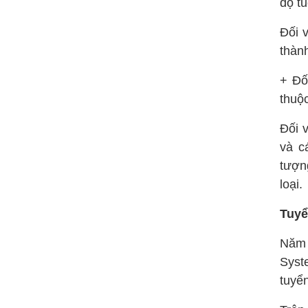
độ tu
Đối v
thành
+ Đố
thuộc
Đối 
và c
tượn
loại.
Tuyể
Năm 
Syst
tuyể