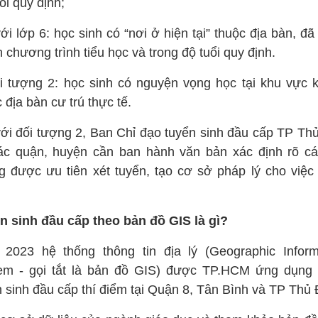
ổi quy định;
ới lớp 6: học sinh có “nơi ở hiện tại” thuộc địa bàn, đ
 chương trình tiểu học và trong độ tuổi quy định.
i tượng 2: học sinh có nguyện vọng học tại khu vực 
 địa bàn cư trú thực tế.
với đối tượng 2, Ban Chỉ đạo tuyển sinh đầu cấp TP Th
ác quận, huyện cần ban hành văn bản xác định rõ cá
g được ưu tiên xét tuyển, tạo cơ sở pháp lý cho việc
n sinh đầu cấp theo bản đồ GIS là gì?
2023 hệ thống thông tin địa lý (Geographic Inform
em - gọi tắt là bản đồ GIS) được TP.HCM ứng dụng 
n sinh đầu cấp thí điểm tại Quận 8, Tân Bình và TP Thủ