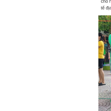
cho h
tế đ