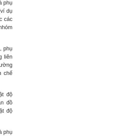
à phụ
ví dụ
c các
 nhóm
, phụ
 liên
hường
n chế
ật độ
ản đồ
ật độ
à phụ