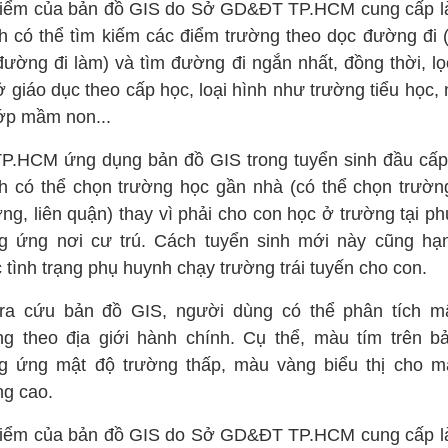
iểm của bản đồ GIS do Sở GD&ĐT TP.HCM cung cấp l
h có thể tìm kiếm các điểm trường theo dọc đường đi (
đường đi làm) và tìm đường đi ngắn nhất, đồng thời, lọ
ở giáo dục theo cấp học, loại hình như trường tiểu học,
lớp mầm non...
TP.HCM ứng dụng bản đồ GIS trong tuyển sinh đầu cấp
h có thể chọn trường học gần nhà (có thể chọn trường
ng, liên quận) thay vì phải cho con học ở trường tại p
g ứng nơi cư trú. Cách tuyển sinh mới này cũng hạ
 tình trạng phụ huynh chạy trường trái tuyến cho con.
tra cứu bản đồ GIS, người dùng có thể phân tích m
ng theo địa giới hành chính. Cụ thể, màu tím trên b
g ứng mật độ trường thấp, màu vàng biểu thị cho m
ng cao.
iểm của bản đồ GIS do Sở GD&ĐT TP.HCM cung cấp l