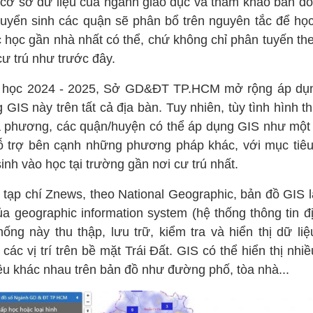
 cơ sở dữ liệu của ngành giáo dục và tham khảo bản đồ
tuyển sinh các quận sẽ phân bổ trên nguyên tắc để học
 học gần nhà nhất có thể, chứ không chỉ phân tuyến the
cư trú như trước đây.
học 2024 - 2025, Sở GD&ĐT TP.HCM mở rộng áp dụ
 GIS này trên tất cả địa bàn. Tuy nhiên, tùy tình hình t
a phương, các quận/huyện có thể áp dụng GIS như một
ỗ trợ bên cạnh những phương pháp khác, với mục tiêu
inh vào học tại trường gần nơi cư trú nhất.
 tạp chí Znews, theo National Geographic, bản đồ GIS là
ủa geographic information system (hệ thống thông tin đị
ống này thu thập, lưu trữ, kiểm tra và hiển thị dữ liệ
các vị trí trên bề mặt Trái Đất. GIS có thể hiển thị nhiề
iệu khác nhau trên bản đồ như đường phố, tòa nhà...