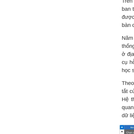
Trên
ban 
được
bàn 
Năm 
thống
ở đị
cụ h
học s
Theo
tắt c
Hệ th
quan 
dữ l