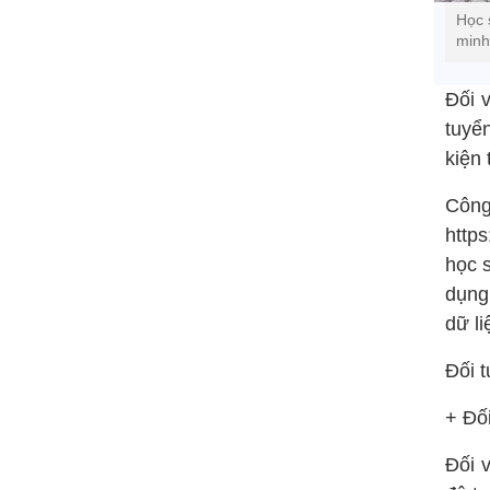
Học 
minh
Đối 
tuyể
kiện 
Công 
http
học 
dụng
dữ l
Đối t
+ Đối
Đối v