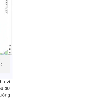
ộ
độ
như vĩ
iều dữ
rường