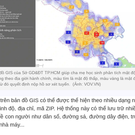
đồ GIS của Sở GD&ĐT TP.HCM giúp cha mẹ học sinh phân tích mật đ
ng theo địa giới hành chính, màu tím là mật độ thấp, màu vàng là mật 
từ đó quyết định nộp hồ sơ xét tuyển. (Ảnh: VOV.VN)
í trên bản đồ GIS có thể được thể hiện theo nhiều dạng 
inh độ, địa chỉ, mã ZIP. Hệ thống này có thể lưu trữ nh
 về con người như dân số, đường sá, đường dây điện, t
nhà máy...