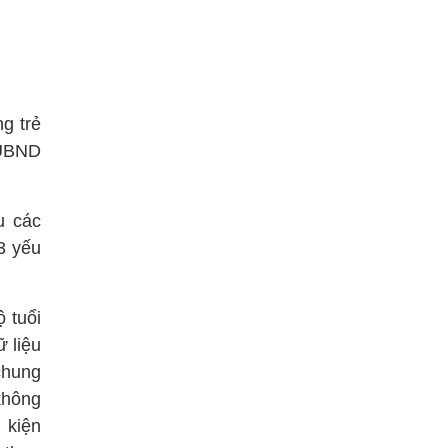
g trẻ
 UBND
u các
3 yếu
 tuổi
ữ liệu
chung
không
 kiện