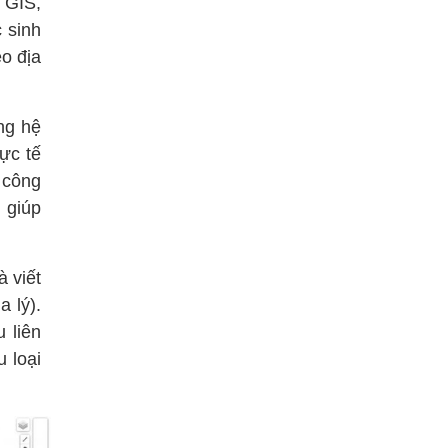
 GIS,
 sinh
o địa
ng hệ
hực tế
 công
 giúp
 viết
a lý).
u liên
u loại