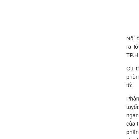
Nội 
ra l
TP.H
Cụ t
phòn
tố:
Phân
tuyển
ngàn
của 
phân