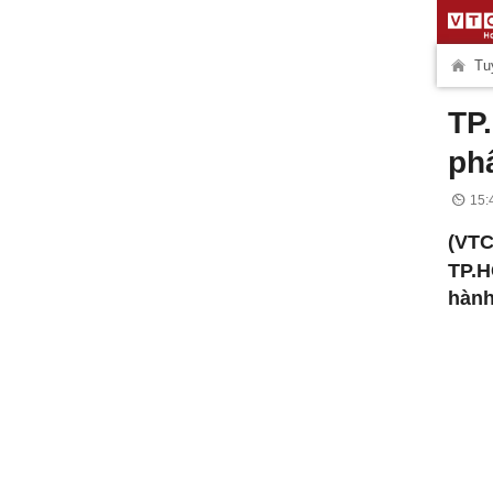
Tuy
TP
ph
15:
(VT
TP.H
hành