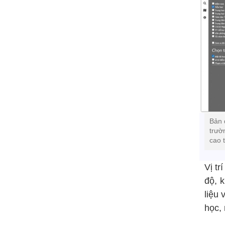
Bản 
trườ
cao 
Vị tr
độ, k
liệu
học, 