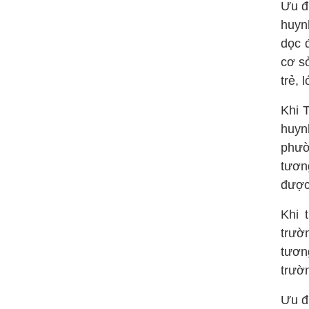
Ưu đ
huyn
dọc 
cơ s
trẻ, 
Khi 
huyn
phườ
tươn
được
Khi 
trườ
tươn
trườ
Ưu đ