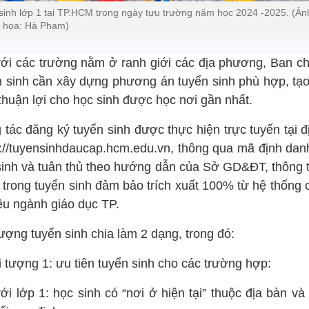
sinh lớp 1 tại TP.HCM trong ngày tựu trường năm học 2024 -2025. (Ản
 họa: Hà Phạm)
với các trường nằm ở ranh giới các địa phương, Ban ch
n sinh cần xây dựng phương án tuyển sinh phù hợp, tạo
thuận lợi cho học sinh được học nơi gần nhất.
tác đăng ký tuyển sinh được thực hiện trực tuyến tại đ
s://tuyensinhdaucap.hcm.edu.vn, thông qua mã định dan
sinh và tuân thủ theo hướng dẫn của Sở GD&ĐT, thông t
 trong tuyển sinh đảm bảo trích xuất 100% từ hệ thống 
iệu ngành giáo dục TP.
ượng tuyển sinh chia làm 2 dạng, trong đó:
 tượng 1: ưu tiên tuyển sinh cho các trường hợp:
ới lớp 1: học sinh có “nơi ở hiện tại” thuộc địa bàn và