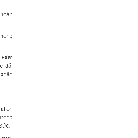
ã hoàn
không
ủ Đức
c đối
 phân
ation
trong
 Đức.