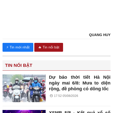
QUANG HUY
⚡ Tin mới nhất
🔥 Tin nổi bật
TIN NỔI BẬT
Dự báo thời tiết Hà Nội
ngày mai 6/8: Mưa to diện
rộng, đề phòng có dông lốc
17:52 05/08/2026
XSMB 5/8 - Kết quả xổ số