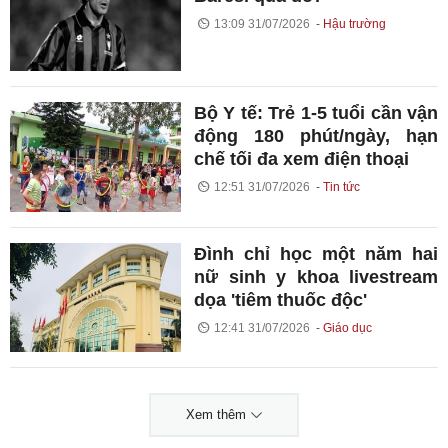
13:09 31/07/2026
Hậu trường
Bộ Y tế: Trẻ 1-5 tuổi cần vận
động 180 phút/ngày, hạn
chế tối đa xem điện thoại
12:51 31/07/2026
Tin tức
Đình chỉ học một năm hai
nữ sinh y khoa livestream
dọa 'tiêm thuốc độc'
12:41 31/07/2026
Giáo dục
Xem thêm