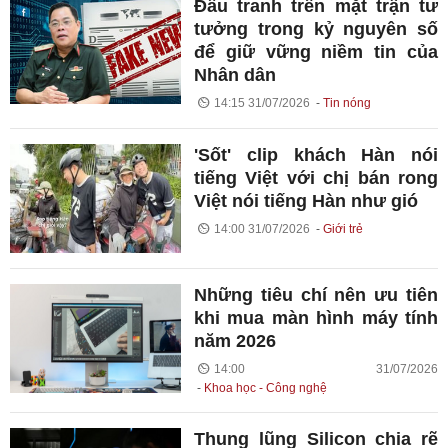
Đấu tranh trên mặt trận tư
tưởng trong kỷ nguyên số
để giữ vững niềm tin của
Nhân dân
14:15 31/07/2026
Tin nóng
'Sốt' clip khách Hàn nói
tiếng Việt với chị bán rong
Việt nói tiếng Hàn như gió
14:00 31/07/2026
Giới trẻ
Những tiêu chí nên ưu tiên
khi mua màn hình máy tính
năm 2026
14:00 31/07/2026
Khoa học - Công nghệ
Thung lũng Silicon chia rẽ