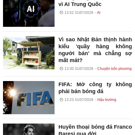
vì AI Trung Quốc
13:52 31/07/2026
AI
Vì sao Nhật Bản thịnh hành
kiểu 'quầy hàng không
người bán' mà chẳng sợ
mất mát?
13:30 31/07/2026
Chuyện bốn phương
FIFA: Mở công ty không
phải bán bóng đá
13:23 31/07/2026
Hậu trường
Huyền thoại bóng đá Franco
Baresi qua đời