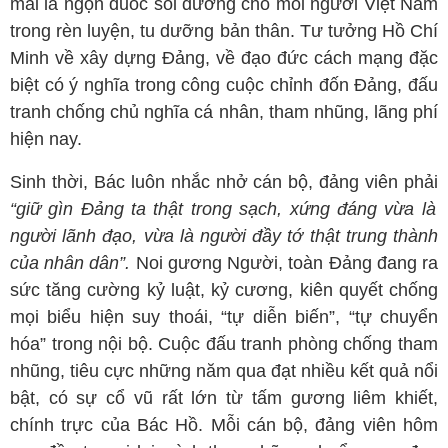
mãi là ngọn đuốc soi đường cho mỗi người Việt Nam
trong rèn luyện, tu dưỡng bản thân. Tư tưởng Hồ Chí
Minh về xây dựng Đảng, về đạo đức cách mạng đặc
biệt có ý nghĩa trong công cuộc chỉnh đốn Đảng, đấu
tranh chống chủ nghĩa cá nhân, tham nhũng, lãng phí
hiện nay.
Sinh thời, Bác luôn nhắc nhở cán bộ, đảng viên phải
“giữ gìn Đảng ta thật trong sạch, xứng đáng vừa là
người lãnh đạo, vừa là người đầy tớ thật trung thành
của nhân dân”.
Noi gương Người, toàn Đảng đang ra
sức tăng cường kỷ luật, kỷ cương, kiên quyết chống
mọi biểu hiện suy thoái, “tự diễn biến”, “tự chuyển
hóa” trong nội bộ. Cuộc đấu tranh phòng chống tham
nhũng, tiêu cực những năm qua đạt nhiều kết quả nổi
bật, có sự cổ vũ rất lớn từ tấm gương liêm khiết,
chính trực của Bác Hồ. Mỗi cán bộ, đảng viên hôm