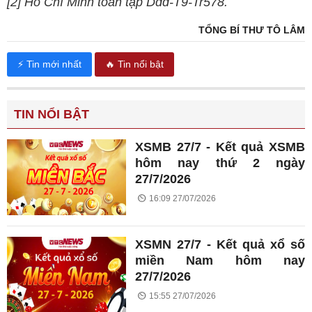
[2] Hồ Chí Minh toàn tập Ddd-T9-Tr578.
TỔNG BÍ THƯ TÔ LÂM
⚡ Tin mới nhất
🔥 Tin nổi bật
TIN NỔI BẬT
XSMB 27/7 - Kết quả XSMB
hôm nay thứ 2 ngày
27/7/2026
16:09 27/07/2026
XSMN 27/7 - Kết quả xổ số
miền Nam hôm nay
27/7/2026
15:55 27/07/2026