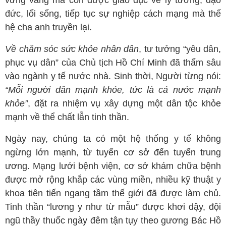
vững vàng mà còn được giáo dục về lý tưởng, đạo
đức, lối sống, tiếp tục sự nghiệp cách mạng mà thế
hệ cha anh truyền lại.
Về chăm sóc sức khỏe nhân dân
, tư tưởng “yêu dân,
phục vụ dân” của Chủ tịch Hồ Chí Minh đã thấm sâu
vào ngành y tế nước nhà. Sinh thời, Người từng nói:
“Mỗi người dân mạnh khỏe, tức là cả nước mạnh
khỏe”
, đặt ra nhiệm vụ xây dựng một dân tộc khỏe
mạnh về thể chất lẫn tinh thần.
Ngày nay, chúng ta có một hệ thống y tế không
ngừng lớn mạnh, từ tuyến cơ sở đến tuyến trung
ương. Mạng lưới bệnh viện, cơ sở khám chữa bệnh
được mở rộng khắp các vùng miền, nhiều kỹ thuật y
khoa tiên tiến ngang tầm thế giới đã được làm chủ.
Tinh thần “lương y như từ mẫu” được khơi dậy, đội
ngũ thầy thuốc ngày đêm tận tụy theo gương Bác Hồ