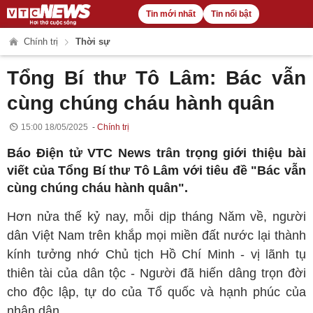
Tin mới nhất
Tin nổi bật
Chính trị
Thời sự
Tổng Bí thư Tô Lâm: Bác vẫn
cùng chúng cháu hành quân
15:00 18/05/2025
Chính trị
Báo Điện tử VTC News trân trọng giới thiệu bài
viết của Tổng Bí thư Tô Lâm với tiêu đề "Bác vẫn
cùng chúng cháu hành quân".
Hơn nửa thế kỷ nay, mỗi dịp tháng Năm về, người
dân Việt Nam trên khắp mọi miền đất nước lại thành
kính tưởng nhớ Chủ tịch Hồ Chí Minh - vị lãnh tụ
thiên tài của dân tộc - Người đã hiến dâng trọn đời
cho độc lập, tự do của Tổ quốc và hạnh phúc của
nhân dân.