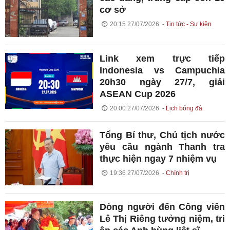
cơ sở
20:15 27/07/2026
Tin tức - Sự kiện
Link xem trực tiếp
Indonesia vs Campuchia
20h30 ngày 27/7, giải
ASEAN Cup 2026
20:00 27/07/2026
Lịch bóng đá
Tổng Bí thư, Chủ tịch nước
yêu cầu ngành Thanh tra
thực hiện ngay 7 nhiệm vụ
19:36 27/07/2026
Chính trị
Dòng người đến Công viên
Lê Thị Riêng tưởng niệm, tri