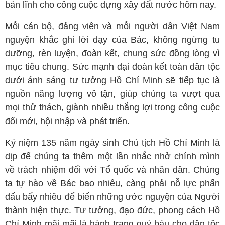
bản lĩnh cho công cuộc dựng xây đất nước hôm nay.
Mỗi cán bộ, đảng viên và mỗi người dân Việt Nam
nguyện khắc ghi lời dạy của Bác, không ngừng tu
dưỡng, rèn luyện, đoàn kết, chung sức đồng lòng vì
mục tiêu chung. Sức mạnh đại đoàn kết toàn dân tộc
dưới ánh sáng tư tưởng Hồ Chí Minh sẽ tiếp tục là
nguồn năng lượng vô tận, giúp chúng ta vượt qua
mọi thử thách, giành nhiều thắng lợi trong công cuộc
đổi mới, hội nhập và phát triển.
Kỷ niệm 135 năm ngày sinh Chủ tịch Hồ Chí Minh là
dịp để chúng ta thêm một lần nhắc nhở chính mình
về trách nhiệm đối với Tổ quốc và nhân dân. Chúng
ta tự hào về Bác bao nhiêu, càng phải nỗ lực phấn
đấu bấy nhiêu để biến những ước nguyện của Người
thành hiện thực. Tư tưởng, đạo đức, phong cách Hồ
Chí Minh mãi mãi là hành trang quý báu cho dân tộc