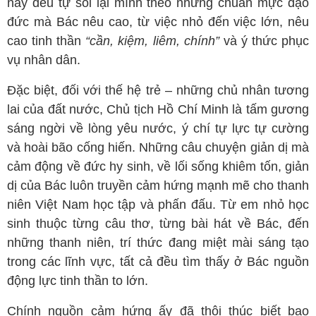
nay đều tự soi lại mình theo những chuẩn mực đạo
đức mà Bác nêu cao, từ việc nhỏ đến việc lớn, nêu
cao tinh thần
“cần, kiệm, liêm, chính”
và ý thức phục
vụ nhân dân.
Đặc biệt, đối với thế hệ trẻ – những chủ nhân tương
lai của đất nước, Chủ tịch Hồ Chí Minh là tấm gương
sáng ngời về lòng yêu nước, ý chí tự lực tự cường
và hoài bão cống hiến. Những câu chuyện giản dị mà
cảm động về đức hy sinh, về lối sống khiêm tốn, giản
dị của Bác luôn truyền cảm hứng mạnh mẽ cho thanh
niên Việt Nam học tập và phấn đấu. Từ em nhỏ học
sinh thuộc từng câu thơ, từng bài hát về Bác, đến
những thanh niên, trí thức đang miệt mài sáng tạo
trong các lĩnh vực, tất cả đều tìm thấy ở Bác nguồn
động lực tinh thần to lớn.
Chính nguồn cảm hứng ấy đã thôi thúc biết bao