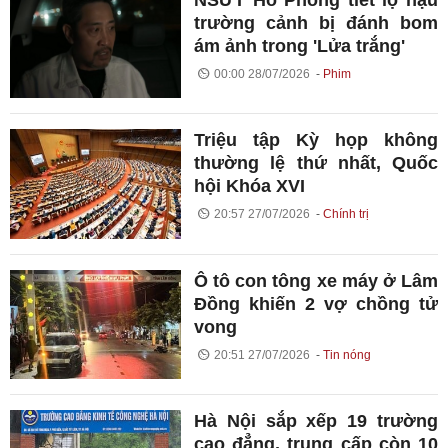
trường cảnh bị đánh bom
ám ảnh trong 'Lửa trắng'
00:00 28/07/2026
Phim
Triệu tập Kỳ họp không
thường lệ thứ nhất, Quốc
hội Khóa XVI
20:57 27/07/2026
Chính trị
Ô tô con tông xe máy ở Lâm
Đồng khiến 2 vợ chồng tử
vong
20:51 27/07/2026
Tin nóng
Hà Nội sắp xếp 19 trường
cao đẳng, trung cấp còn 10