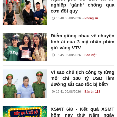
nghiệp 'gánh’ chồng qua
cơn đột quỵ
16:48 06/08/2026
Phóng sự
Điểm giống nhau về chuyện
tình ái của 3 mỹ nhân phim
giờ vàng VTV
16:45 06/08/2026
Sao Việt
Vì sao chủ tịch công ty từng
'nổ' chi 100 tỷ USD làm
đường sắt cao tốc bị bắt?
16:41 06/08/2026
Bản tin 113
XSMT 6/8 - Kết quả XSMT
hôm nay thứ Năm ngày