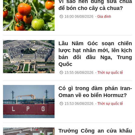
Vì sao nên dùng sữa chua
để bón cho cây cà chua?
16:00 06/08/2026
Gia đình
Lầu Năm Góc soạn chiến
lược hạt nhân mới, lên kịch
bản đối đầu Nga, Trung
Quốc
15:55 06/08/2026
Thời sự quốc tế
Có gì trong đàm phán Iran-
Oman về eo biển Hormuz?
15:53 06/08/2026
Thời sự quốc tế
Trưởng Công an cửa khẩu