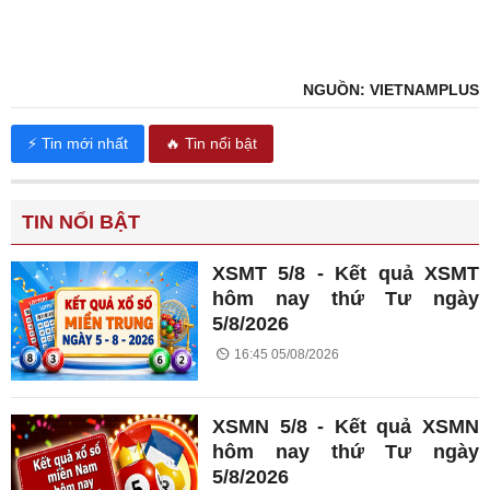
NGUỒN: VIETNAMPLUS
⚡ Tin mới nhất
🔥 Tin nổi bật
TIN NỔI BẬT
XSMT 5/8 - Kết quả XSMT
hôm nay thứ Tư ngày
5/8/2026
16:45 05/08/2026
XSMN 5/8 - Kết quả XSMN
hôm nay thứ Tư ngày
5/8/2026