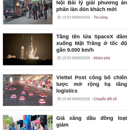
Nội Bài lý giải phương án
phân làn đón khách mới
15:53 06/08/2026
Tin nóng
Tầng tên lửa SpaceX đâm
xuống Mặt Trăng ở tốc độ
gần 9.000 km/h
15:52 06/08/2026
Khám phá
Viettel Post công bố chiến
lược mở rộng hạ tầng
logistics
15:49 06/08/2026
Chuyển đổi số
Giá xăng dầu đồng loạt
giảm