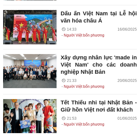
Dấu ấn Việt Nam tại Lễ hội
văn hóa châu Á
14:33 16/06/2025
Người Việt bốn phương
Xây dựng nhân lực 'made in
Việt Nam' cho các doanh
nghiệp Nhật Bản
21:33 20/06/2025
Người Việt bốn phương
Tết Thiếu nhi tại Nhật Bản -
Giữ hồn Việt nơi đất khách
21:53 01/06/2025
Người Việt bốn phương