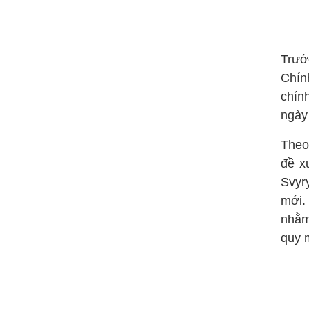
Trướ
Chín
chín
ngày
Theo
đề x
Svyr
mới. 
nhằm
quy 