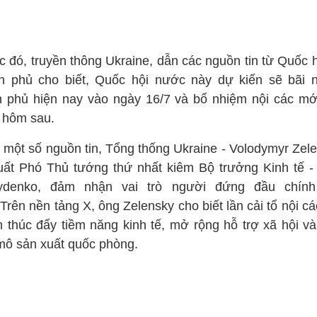
c đó, truyền thông Ukraine, dẫn các nguồn tin từ Quốc h
h phủ cho biết, Quốc hội nước này dự kiến sẽ bãi 
h phủ hiện nay vào ngày 16/7 và bổ nhiệm nội các mớ
 hôm sau.
 một số nguồn tin, Tổng thống Ukraine - Volodymyr Zele
uất Phó Thủ tướng thứ nhất kiêm Bộ trưởng Kinh tế - 
ydenko, đảm nhận vai trò người đứng đầu chín
Trên nền tảng X, ông Zelensky cho biết lần cải tổ nội c
 thúc đẩy tiềm năng kinh tế, mở rộng hỗ trợ xã hội và
mô sản xuất quốc phòng.