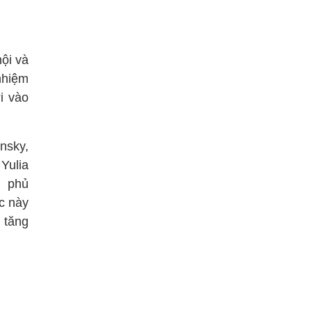
ội và
nhiệm
i vào
nsky,
Yulia
h phủ
ác này
 tăng