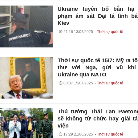
Ukraine tuyên bố bắn hạ 
phạm ám sát Đại tá tình bá
Kiev
21:16 13/07/2025
Thời sự quốc tế
Thời sự quốc tế 15/7: Mỹ ra tố
thư với Nga, gửi vũ khí
Ukraine qua NATO
08:37 15/07/2025
Thời sự quốc tế
Thủ tướng Thái Lan Paeton
sẽ không từ chức hay giải t
viện
17:29 21/06/2025
Thời sự quốc tế