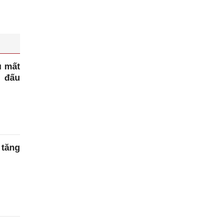
u mất
 đấu
 tăng