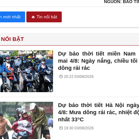
NGUỒN: BÁO TI
in mới nhất
🔥 Tin nổi bật
 NỔI BẬT
Dự báo thời tiết miền Nam
mai 4/8: Ngày nắng, chiều tố
dông rải rác
20:22 03/08/2026
Dự báo thời tiết Hà Nội ngà
4/8: Mưa dông rải rác, nhiệt đ
nhất 33°C
19:30 03/08/2026