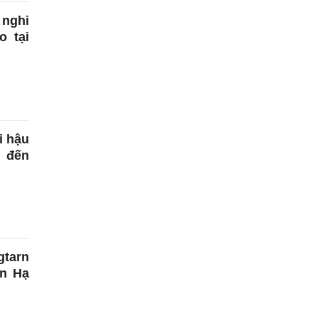
nghi
o tại
i hậu
 đến
gtarn
án Hạ