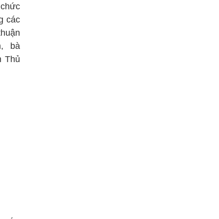
 chức
g các
thuận
, bà
m Thủ