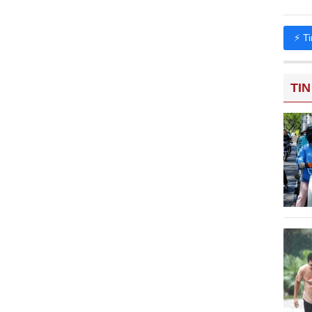
⚡ T
TIN