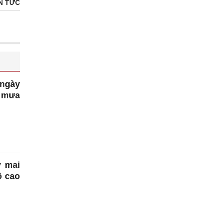
N TỨC
 ngày
i mưa
y mai
ộ cao