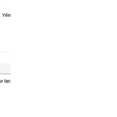
ú Yên
ư lạc