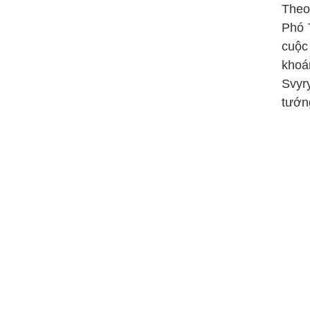
Theo
Phó 
cuộc
kho
Svyr
tướn