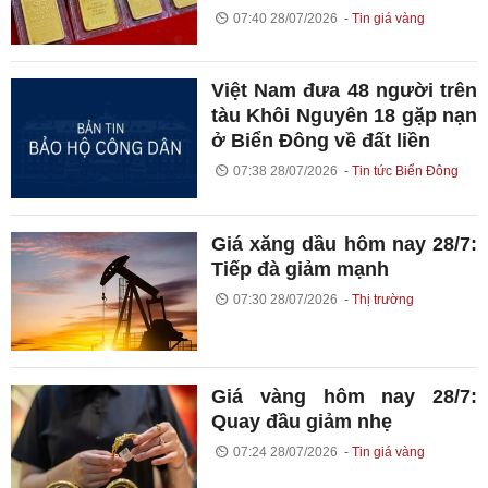
07:40 28/07/2026
Tin giá vàng
Việt Nam đưa 48 người trên
tàu Khôi Nguyên 18 gặp nạn
ở Biển Đông về đất liền
07:38 28/07/2026
Tin tức Biển Đông
Giá xăng dầu hôm nay 28/7:
Tiếp đà giảm mạnh
07:30 28/07/2026
Thị trường
Giá vàng hôm nay 28/7:
Quay đầu giảm nhẹ
07:24 28/07/2026
Tin giá vàng