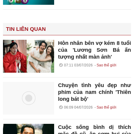
TIN LIÊN QUAN
Hôn nhân bên vợ kém 8 tuổi
của 'Lương Sơn Bá ấn
tượng nhất màn ảnh'
07:11 03/07/2026
Sao thế giới
Chuyện tình yêu đẹp như
phim của nam chính 'Thiên
long bát bộ'
06:09 04/07/2026
Sao thế giới
Cuộc sống bình dị thích
mặc đồ cũ, ăn cơm bụi của