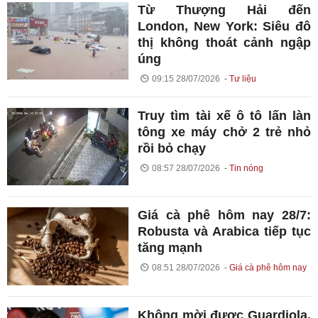
Từ Thượng Hải đến
London, New York: Siêu đô
thị không thoát cảnh ngập
úng
09:15 28/07/2026
Tư liệu
Truy tìm tài xế ô tô lấn làn
tông xe máy chở 2 trẻ nhỏ
rồi bỏ chạy
08:57 28/07/2026
Tin nóng
Giá cà phê hôm nay 28/7:
Robusta và Arabica tiếp tục
tăng mạnh
08:51 28/07/2026
Giá cà phê hôm nay
Không mời được Guardiola,