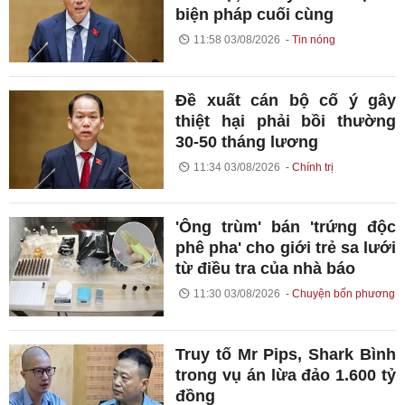
biện pháp cuối cùng
11:58 03/08/2026
Tin nóng
Đề xuất cán bộ cố ý gây
thiệt hại phải bồi thường
30-50 tháng lương
11:34 03/08/2026
Chính trị
'Ông trùm' bán 'trứng độc
phê pha' cho giới trẻ sa lưới
từ điều tra của nhà báo
11:30 03/08/2026
Chuyện bốn phương
Truy tố Mr Pips, Shark Bình
trong vụ án lừa đảo 1.600 tỷ
đồng