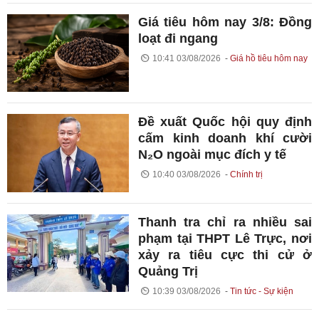
Giá tiêu hôm nay 3/8: Đồng
loạt đi ngang
10:41 03/08/2026
Giá hồ tiêu hôm nay
Đề xuất Quốc hội quy định
cấm kinh doanh khí cười
N₂O ngoài mục đích y tế
10:40 03/08/2026
Chính trị
Thanh tra chỉ ra nhiều sai
phạm tại THPT Lê Trực, nơi
xảy ra tiêu cực thi cử ở
Quảng Trị
10:39 03/08/2026
Tin tức - Sự kiện