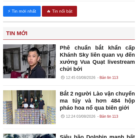
⚡ Tin mới nhất
🔥 Tin nổi bật
TIN MỚI
Phê chuẩn bắt khẩn cấp
Khánh Sky liên quan vụ đến
xưởng Vua Quạt livestream
chửi bới
12:45 03/08/2026
Bản tin 113
Bắt 2 người Lào vận chuyển
ma túy và hơn 484 hộp
pháo hoa nổ qua biên giới
12:24 03/08/2026
Bản tin 113
Siêu bão Dolphin mạnh bất