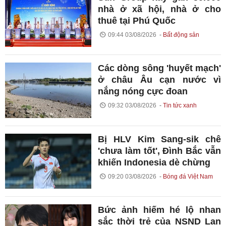
nhà ở xã hội, nhà ở cho
thuê tại Phú Quốc
09:44 03/08/2026
Bất động sản
Các dòng sông 'huyết mạch'
ở châu Âu cạn nước vì
nắng nóng cực đoan
09:32 03/08/2026
Tin tức xanh
Bị HLV Kim Sang-sik chê
'chưa làm tốt', Đình Bắc vẫn
khiến Indonesia dè chừng
09:20 03/08/2026
Bóng đá Việt Nam
Bức ảnh hiếm hé lộ nhan
sắc thời trẻ của NSND Lan