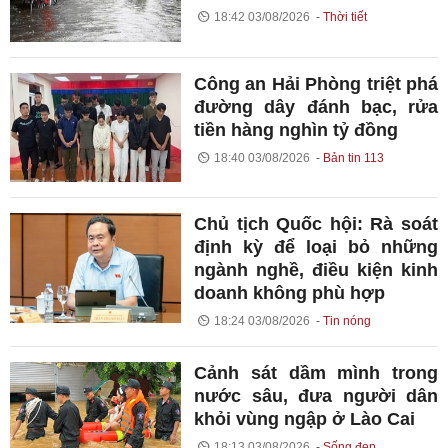
18:42 03/08/2026
Thời tiết
Công an Hải Phòng triệt phá
đường dây đánh bạc, rửa
tiền hàng nghìn tỷ đồng
18:40 03/08/2026
Bản tin 113
Chủ tịch Quốc hội: Rà soát
định kỳ để loại bỏ những
ngành nghề, điều kiện kinh
doanh không phù hợp
18:24 03/08/2026
Tin nóng
Cảnh sát dầm mình trong
nước sâu, đưa người dân
khỏi vùng ngập ở Lào Cai
18:13 03/08/2026
Sống đẹp