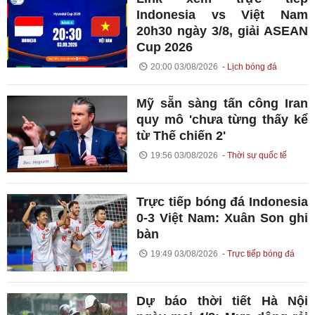
Indonesia vs Việt Nam
20h30 ngày 3/8, giải ASEAN
Cup 2026
20:00 03/08/2026
Lịch bóng đá
Mỹ sẵn sàng tấn công Iran
quy mô 'chưa từng thấy kể
từ Thế chiến 2'
19:56 03/08/2026
Thời sự quốc tế
Trực tiếp bóng đá Indonesia
0-3 Việt Nam: Xuân Son ghi
bàn
19:49 03/08/2026
Trực tiếp bóng đá
Dự báo thời tiết Hà Nội