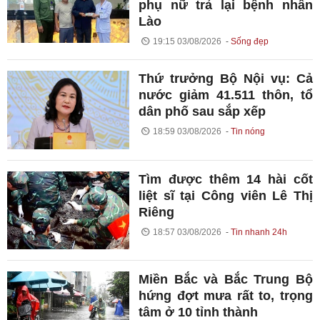
phụ nữ trả lại bệnh nhân
Lào
19:15 03/08/2026
Sống đẹp
Thứ trưởng Bộ Nội vụ: Cả
nước giảm 41.511 thôn, tổ
dân phố sau sắp xếp
18:59 03/08/2026
Tin nóng
Tìm được thêm 14 hài cốt
liệt sĩ tại Công viên Lê Thị
Riêng
18:57 03/08/2026
Tin nhanh 24h
Miền Bắc và Bắc Trung Bộ
hứng đợt mưa rất to, trọng
tâm ở 10 tỉnh thành