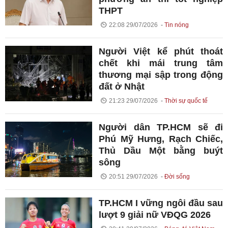
THPT
22:08 29/07/2026
Tin nóng
Người Việt kể phút thoát
chết khi mái trung tâm
thương mại sập trong động
đất ở Nhật
21:23 29/07/2026
Thời sự quốc tế
Người dân TP.HCM sẽ đi
Phú Mỹ Hưng, Rạch Chiếc,
Thủ Dầu Một bằng buýt
sông
20:51 29/07/2026
Đời sống
TP.HCM I vững ngôi đầu sau
lượt 9 giải nữ VĐQG 2026