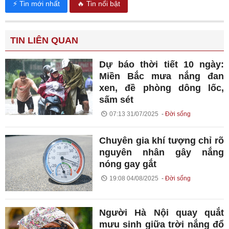
⚡ Tin mới nhất
🔥 Tin nổi bật
TIN LIÊN QUAN
Dự báo thời tiết 10 ngày:
Miền Bắc mưa nắng đan
xen, đề phòng dông lốc,
sấm sét
07:13 31/07/2025
Đời sống
Chuyên gia khí tượng chỉ rõ
nguyên nhân gây nắng
nóng gay gắt
19:08 04/08/2025
Đời sống
Người Hà Nội quay quắt
mưu sinh giữa trời nắng đổ