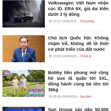
Volkswagen Việt Nam nhận
cọc ID. ERA 9X, giá dự kiến
dưới 3 tỷ đồng
10:37 03/08/2026
Thị trường
Chủ tịch Quốc hội: Không
chậm trễ, không để lỡ thời
cơ phát triển của đất nước
10:00 03/08/2026
Chính trị
Bobby tiên phong mở rộng
hệ size tã quần tới 5XL,
đồng hành cùng bé lớn tới
36kg
09:46 03/08/2026
Gia đình
Sun Group xây gần 50.000