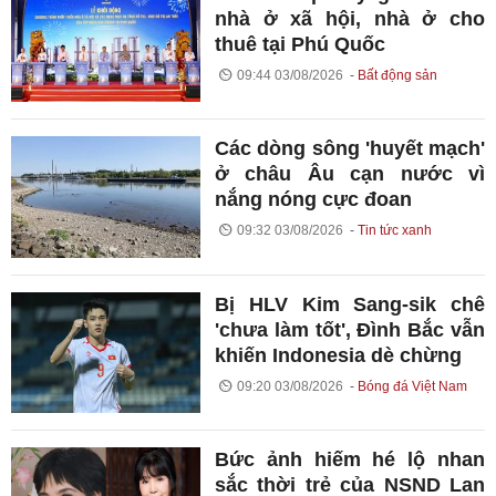
nhà ở xã hội, nhà ở cho
thuê tại Phú Quốc
09:44 03/08/2026
Bất động sản
Các dòng sông 'huyết mạch'
ở châu Âu cạn nước vì
nắng nóng cực đoan
09:32 03/08/2026
Tin tức xanh
Bị HLV Kim Sang-sik chê
'chưa làm tốt', Đình Bắc vẫn
khiến Indonesia dè chừng
09:20 03/08/2026
Bóng đá Việt Nam
Bức ảnh hiếm hé lộ nhan
sắc thời trẻ của NSND Lan