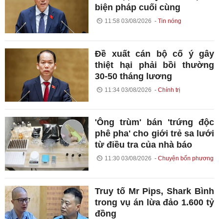
biện pháp cuối cùng
11:58 03/08/2026
Tin nóng
Đề xuất cán bộ cố ý gây
thiệt hại phải bồi thường
30-50 tháng lương
11:34 03/08/2026
Chính trị
'Ông trùm' bán 'trứng độc
phê pha' cho giới trẻ sa lưới
từ điều tra của nhà báo
11:30 03/08/2026
Chuyện bốn phương
Truy tố Mr Pips, Shark Bình
trong vụ án lừa đảo 1.600 tỷ
đồng