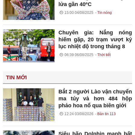
lửa gần 40ºC
15:00 04/08/2025
Tin nóng
Chuyên gia: Nắng nóng
hiếm gặp, 20 trạm vượt kỷ
lục nhiệt độ trong tháng 8
06:39 06/08/2025
Thời tiết
TIN MỚI
Bắt 2 người Lào vận chuyển
ma túy và hơn 484 hộp
pháo hoa nổ qua biên giới
12:24 03/08/2026
Bản tin 113
Siêu bão Dolphin mạnh bất