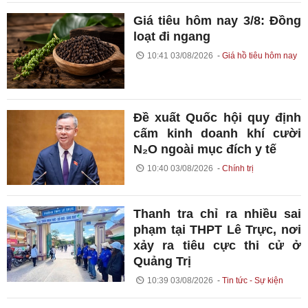
Giá tiêu hôm nay 3/8: Đồng
loạt đi ngang
10:41 03/08/2026
Giá hồ tiêu hôm nay
Đề xuất Quốc hội quy định
cấm kinh doanh khí cười
N₂O ngoài mục đích y tế
10:40 03/08/2026
Chính trị
Thanh tra chỉ ra nhiều sai
phạm tại THPT Lê Trực, nơi
xảy ra tiêu cực thi cử ở
Quảng Trị
10:39 03/08/2026
Tin tức - Sự kiện