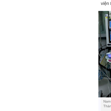
viện
Nam 
Thàn