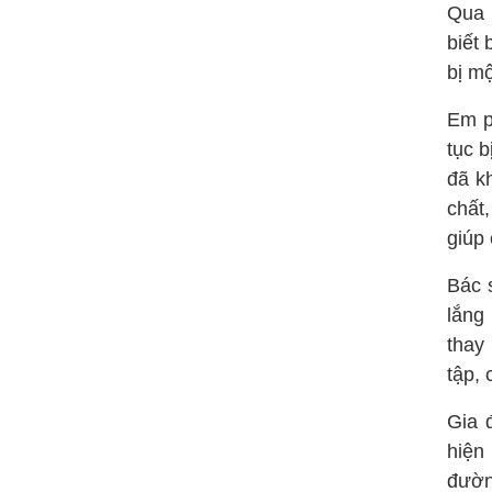
Qua 
biết
bị m
Em p
tục b
đã k
chất,
giúp
Bác 
lắng
thay
tập, 
Gia 
hiện
đườn