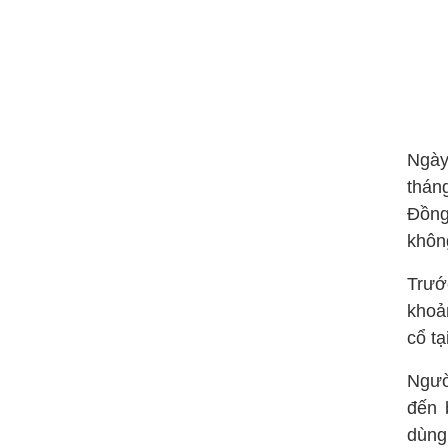
Ngày
thán
Đồng)
không
Trướ
khoả
cổ tạ
Ngườ
đến 
dùng