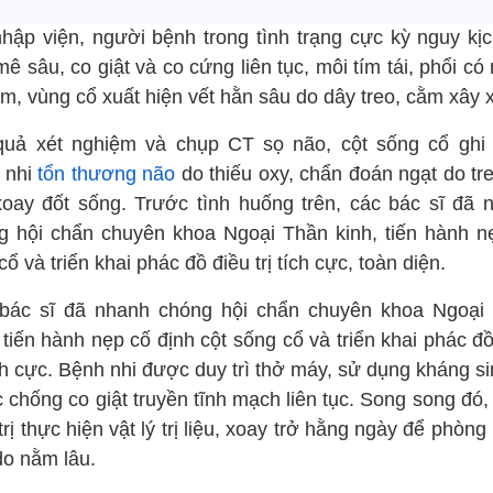
nhập viện, người bệnh trong tình trạng cực kỳ nguy kịc
ê sâu, co giật và co cứng liên tục, môi tím tái, phổi có
m, vùng cổ xuất hiện vết hằn sâu do dây treo, cằm xây x
quả xét nghiệm và chụp CT sọ não, cột sống cổ ghi
 nhi
tổn thương não
do thiếu oxy, chẩn đoán ngạt do tre
 xoay đốt sống. Trước tình huống trên, các bác sĩ đã 
g hội chẩn chuyên khoa Ngoại Thần kinh, tiến hành n
cổ và triển khai phác đồ điều trị tích cực, toàn diện.
bác sĩ đã nhanh chóng hội chẩn chuyên khoa Ngoại
 tiến hành nẹp cố định cột sống cổ và triển khai phác đ
ích cực. Bệnh nhi được duy trì thở máy, sử dụng kháng s
 chống co giật truyền tĩnh mạch liên tục. Song song đó,
trị thực hiện vật lý trị liệu, xoay trở hằng ngày để phòn
do nằm lâu.