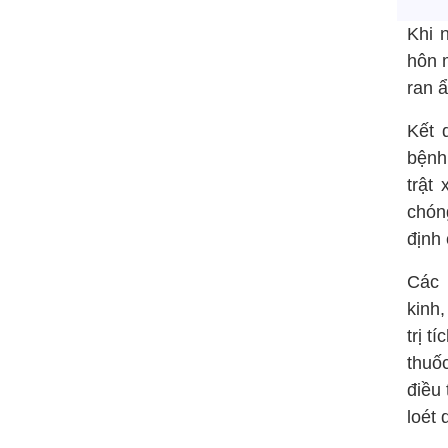
Khi 
hôn m
ran ẩ
Kết 
bệnh
trật
chón
định 
Các 
kinh,
trị t
thuốc
điều 
loét 