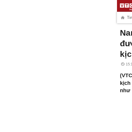
Tin
Na
đư
kị
15:
(VT
kịch
như 