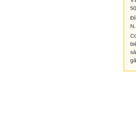
V.
50
Đỉ
N.
Cơ
bi
sả
gâ