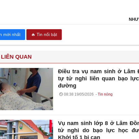
NHƯ
in mới nhất
🔥 Tin nổi bật
 LIÊN QUAN
Điều tra vụ nam sinh ở Lâm
tự tử nghi liên quan bạo lự
đường
08:38 19/05/2026
Tin nóng
Vụ nam sinh lớp 8 ở Lâm Đồ
tử nghi do bạo lực học đư
Khởi tố 1 bị can