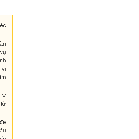
iệc
Văn
 vụ
anh
 vi
iêm
H.V
 từ
 đe
áu