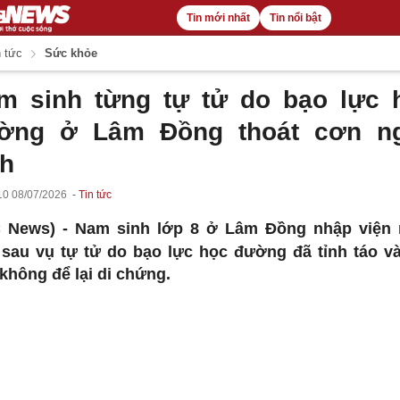
Tin mới nhất
Tin nổi bật
 tức
Sức khỏe
m sinh từng tự tử do bạo lực 
ờng ở Lâm Đồng thoát cơn n
ch
10 08/07/2026
Tin tức
C News) -
Nam sinh lớp 8 ở Lâm Đồng nhập viện
 sau vụ tự tử do bạo lực học đường đã tỉnh táo v
không để lại di chứng.