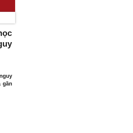
học
guy
 nguy
à gần