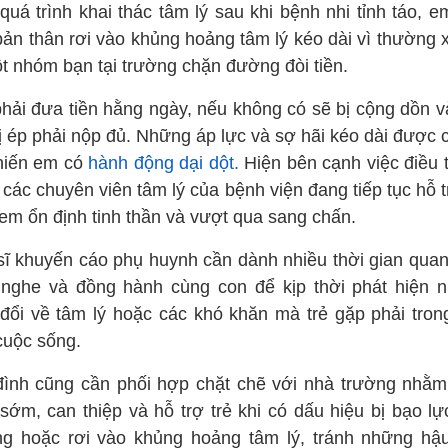
quá trình khai thác tâm lý sau khi bệnh nhi tỉnh táo, e
 bản thân rơi vào khủng hoảng tâm lý kéo dài vì thường 
ột nhóm bạn tại trường chặn đường đòi tiền.
hải đưa tiền hằng ngày, nếu không có sẽ bị cộng dồn và
ị ép phải nộp đủ. Những áp lực và sợ hãi kéo dài được 
hiến em có
hành động dại dột.
Hiện bên cạnh việc điều t
 các chuyên viên tâm lý của bệnh viện đang tiếp tục hỗ 
 em ổn định tinh thần và vượt qua sang chấn.
sĩ khuyến cáo phụ huynh cần dành nhiều thời gian quan
 nghe và đồng hành cùng con để kịp thời phát hiện 
 đổi về tâm lý hoặc các khó khăn mà trẻ gặp phải tron
cuộc sống.
đình cũng cần phối hợp chặt chẽ với nhà trường nhằm
 sớm, can thiệp và hỗ trợ trẻ khi có dấu hiệu bị bạo lự
g hoặc rơi vào khủng hoảng tâm lý, tránh những hậ