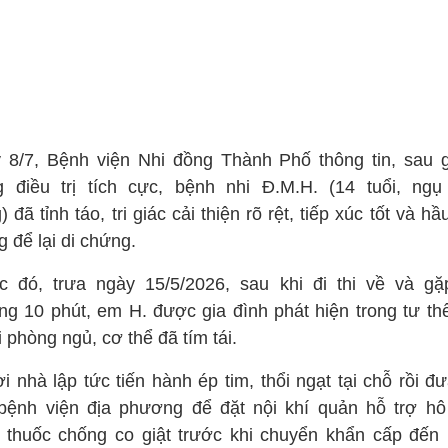
 8/7, Bệnh viện Nhi đồng Thành Phố thông tin, sau 
g điều trị tích cực, bệnh nhi Đ.M.H. (14 tuổi, ng
 đã tỉnh táo, tri giác cải thiện rõ rệt, tiếp xúc tốt và h
 để lại di chứng.
c đó, trưa ngày 15/5/2026, sau khi đi thi về và g
ng 10 phút, em H. được gia đình phát hiện trong tư thế
i phòng ngủ, cơ thể đã tím tái.
i nhà lập tức tiến hành ép tim, thổi ngạt tại chỗ rồi đ
bệnh viện địa phương để đặt nội khí quản hỗ trợ hô
 thuốc chống co giật trước khi chuyển khẩn cấp đến