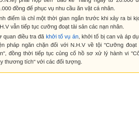
Đ.N.M) phải nộp tiền "bảo kê" hàng ngày từ 20.000 
.000 đồng để phục vụ nhu cầu ăn vặt cá nhân.
nh điểm là chỉ một thời gian ngắn trước khi xảy ra bi kị
H.V vẫn tiếp tục cưỡng đoạt tài sản các nạn nhân.
 quan điều tra đã
khởi tố vụ án
, khởi tố bị can và áp d
ện pháp ngăn chặn đối với N.H.V về tội "Cưỡng đoạt 
n", đồng thời tiếp tục củng cố hồ sơ xử lý hành vi "C
y thương tích" với các đối tượng.