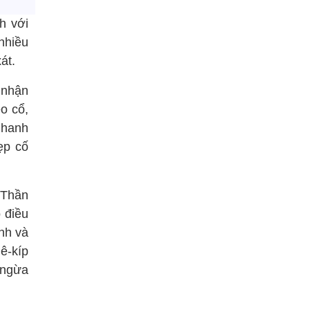
h với
 nhiều
át.
 nhận
o cổ,
nhanh
ẹp cố
 Thần
ồ điều
inh và
 ê-kíp
g ngừa