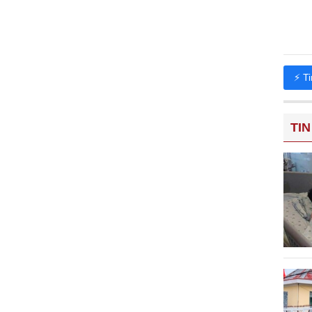
⚡ T
TIN