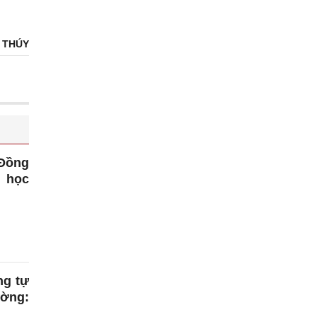
 THÚY
 Đồng
c học
ng tự
ờng: