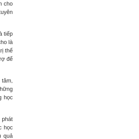
m cho
xuyên
 tiếp
cho là
rị thể
trợ để
 tâm,
những
g học
 phát
c học
u quả