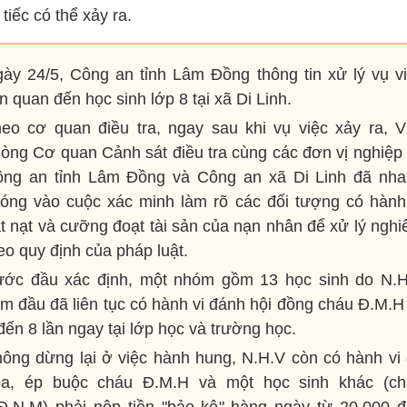
tiếc có thể xảy ra.
ày 24/5, Công an tỉnh Lâm Đồng thông tin xử lý vụ v
ên quan đến học sinh lớp 8 tại xã Di Linh.
eo cơ quan điều tra, ngay sau khi vụ việc xảy ra, 
òng Cơ quan Cảnh sát điều tra cùng các đơn vị nghiệp
ng an tỉnh Lâm Đồng và Công an xã Di Linh đã nh
óng vào cuộc xác minh làm rõ các đối tượng có hành
t nạt và cưỡng đoạt tài sản của nạn nhân để xử lý ngh
eo quy định của pháp luật.
ớc đầu xác định, một nhóm gồm 13 học sinh do N.
m đầu đã liên tục có hành vi đánh hội đồng cháu Đ.M.H
đến 8 lần ngay tại lớp học và trường học.
ông dừng lại ở việc hành hung, N.H.V còn có hành vi
ọa, ép buộc cháu Đ.M.H và một học sinh khác (ch