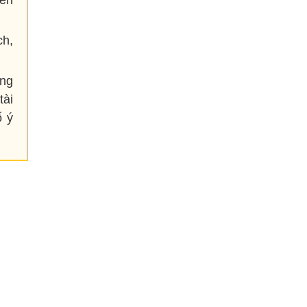
đến
ch,
ụng
tài
ố ý