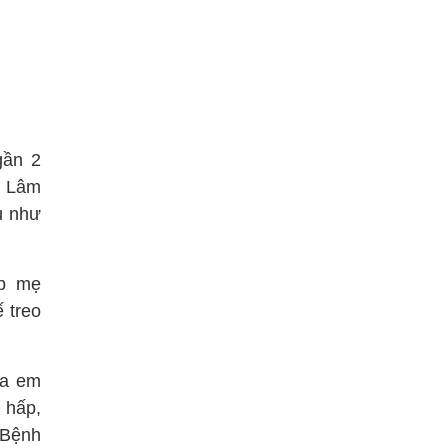
gần 2
ụ Lâm
ầu như
ặp mẹ
 treo
ưa em
 hấp,
 Bệnh