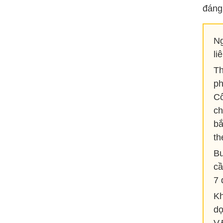
đáng 
Ng
li
Th
ph
Cô
ch
bắ
th
Bư
cầ
7 
Kh
d