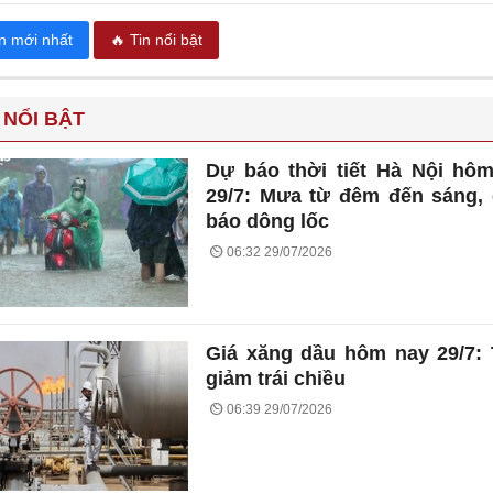
in mới nhất
🔥 Tin nổi bật
 NỔI BẬT
Dự báo thời tiết Hà Nội hô
29/7: Mưa từ đêm đến sáng,
báo dông lốc
06:32 29/07/2026
Giá xăng dầu hôm nay 29/7:
giảm trái chiều
06:39 29/07/2026