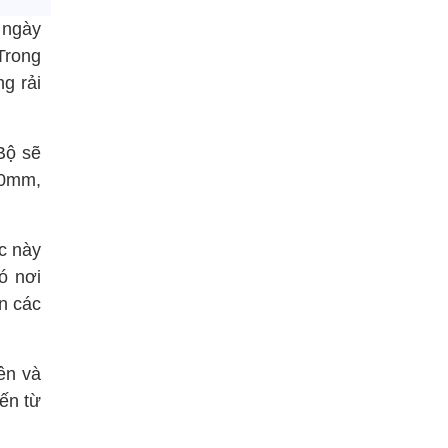
 ngày
Trong
g rải
Bộ sẽ
30mm,
c này
ó nơi
n các
ên và
ến từ