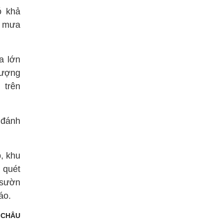
ó khả
, mưa
a lớn
Lượng
 trên
 đánh
, khu
ũ quét
, sườn
áo.
 CHÂU