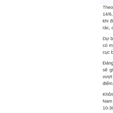
Theo
14/6
khi 
rác, 
Dự b
có m
cục 
Đáng
sẽ g
vượt
điểm
Khôn
Nam 
10-3