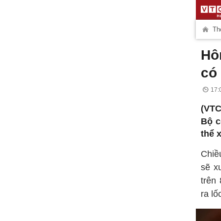
Thờ
Hô
có
17:
(VTC
Bộ c
thể 
Chiề
sẽ x
trên
ra lố