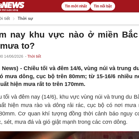
Tin mới nhất
Tin nổi bật
i tiết
Thời sự
m nay khu vực nào ở miền Bắc
 mưa to?
00 14/06/2026
Thời tiết
 News) -
Chiều tối và đêm 14/6, vùng núi và trung d
ó mưa dông, cục bộ trên 80mm; từ 15-16/6 nhiều n
xuất hiện mưa rất to trên 170mm.
u tối và đêm nay (14/6), khu vực vùng núi và trung du B
uất hiện mưa rào và dông rải rác, cục bộ có nơi mưa r
 80mm. Cơ quan khí tượng đồng thời cảnh báo nguy c
c, sét, mưa đá và gió giật mạnh trong các cơn dông.