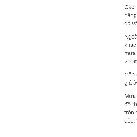
Các 
năng
đá và
Ngoà
khác
mưa 
200
Cấp 
giá ở
Mưa 
đô th
trên 
dốc,