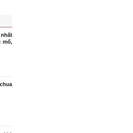
nhất
g mổ,
chua