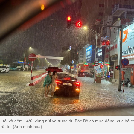
u tối và đêm 14/6, vùng núi và trung du Bắc Bộ có mưa dông, cục bộ c
rất to. (Ảnh minh họa)