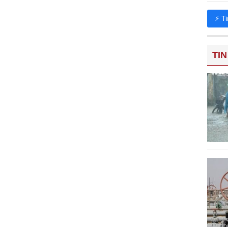
⚡ T
TIN