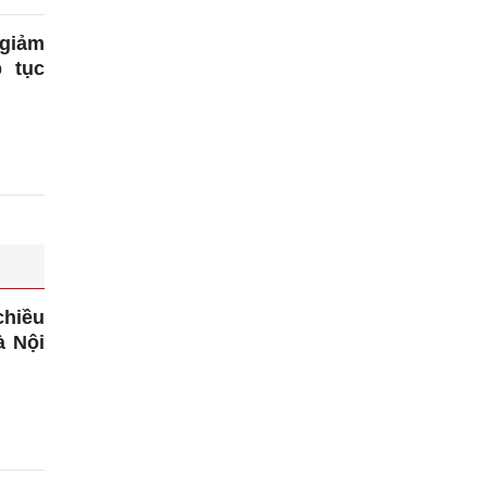
 giảm
 tục
chiều
à Nội