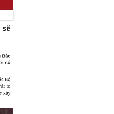
 sẽ
u Bắc
ơi có
ắc Bộ
ất to
ơ xảy