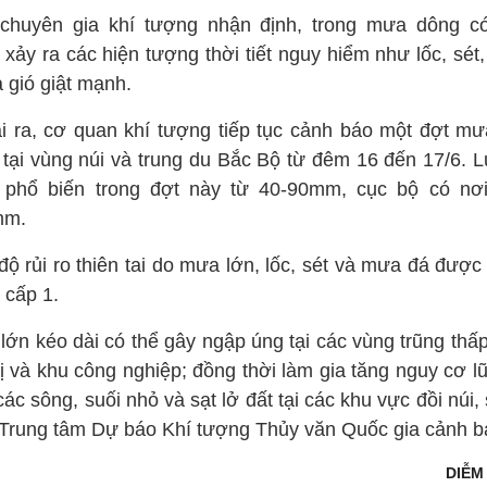
chuyên gia khí tượng nhận định, trong mưa dông c
 xảy ra các hiện tượng thời tiết nguy hiểm như lốc, sét
 gió giật mạnh.
i ra, cơ quan khí tượng tiếp tục cảnh báo một đợt mư
 tại vùng núi và trung du Bắc Bộ từ đêm 16 đến 17/6. 
phổ biến trong đợt này từ 40-90mm, cục bộ có nơi
mm.
độ rủi ro thiên tai do mưa lớn, lốc, sét và mưa đá được
 cấp 1.
lớn kéo dài có thể gây ngập úng tại các vùng trũng thấp
ị và khu công nghiệp; đồng thời làm gia tăng nguy cơ l
các sông, suối nhỏ và sạt lở đất tại các khu vực đồi núi
 Trung tâm Dự báo Khí tượng Thủy văn Quốc gia cảnh b
DIỄM