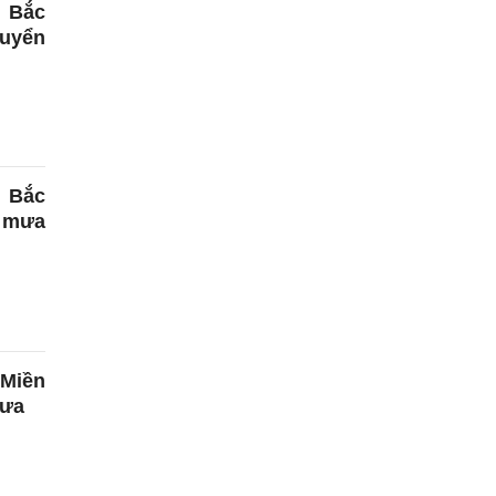
n Bắc
huyển
n Bắc
t mưa
 Miền
mưa