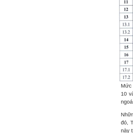
Mức 
10 v
ngoá
Nhữn
đó, 
này 