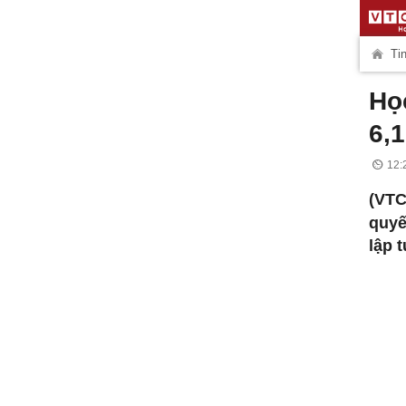
Tin
Họ
6,1
12:
(VT
quyế
lập 