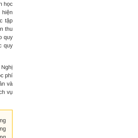
n học
c hiện
c tập
ện thu
o quy
c quy
 Nghị
c phí
ân và
ịch vụ
áng
ông
ông