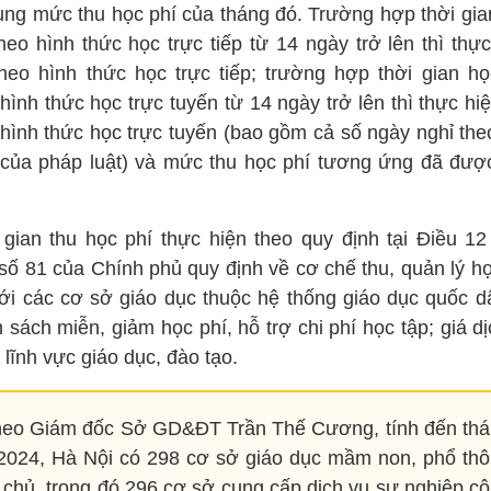
ụng mức thu học phí của tháng đó. Trường hợp thời gia
heo hình thức học trực tiếp từ 14 ngày trở lên thì thự
theo hình thức học trực tiếp; trường hợp thời gian họ
hình thức học trực tuyến từ 14 ngày trở lên thì thực hi
 hình thức học trực tuyến (bao gồm cả số ngày nghỉ the
 của pháp luật) và mức thu học phí tương ứng đã đượ
 gian thu học phí thực hiện theo quy định tại Điều 12
 số 81 của Chính phủ quy định về cơ chế thu, quản lý họ
với các cơ sở giáo dục thuộc hệ thống giáo dục quốc d
 sách miễn, giảm học phí, hỗ trợ chi phí học tập; giá d
 lĩnh vực giáo dục, đào tạo.
eo Giám đốc Sở GD&ĐT Trần Thế Cương, tính đến th
2024, Hà Nội có 298 cơ sở giáo dục mầm non, phổ th
 chủ, trong đó 296 cơ sở cung cấp dịch vụ sự nghiệp c