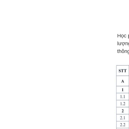
Học 
lượn
thôn