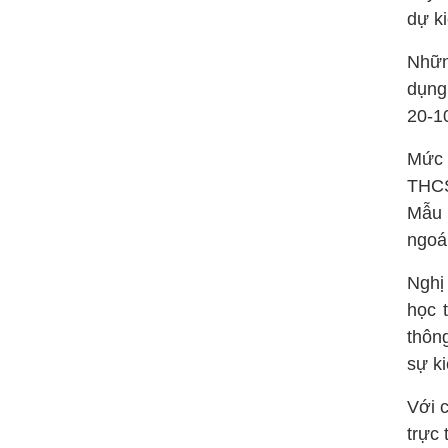
dự ki
Nhữn
dụng
20-1
Mức 
THCS
Mẫu 
ngoái
Nghị
học 
thôn
sự k
Với c
trực 