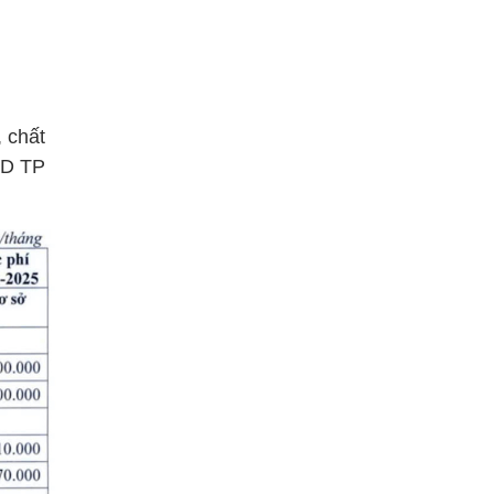
 chất
ND TP