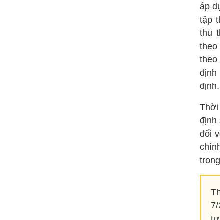
áp d
tập t
thu 
theo 
theo
định
định.
Thời
định
đối 
chính
trong
Th
7/
tự