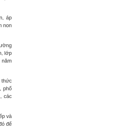
n, áp
m non
rường
, lớp
i năm
h thức
, phổ
, các
iếp và
ó để