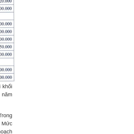
 khối
i năm
Trong
. Mức
hoạch