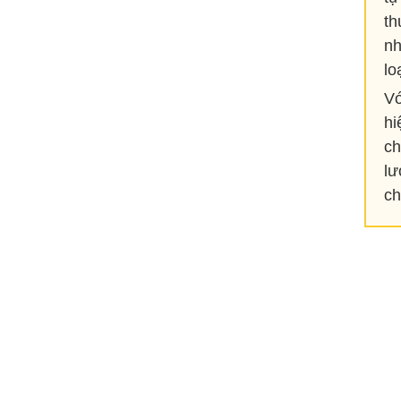
th
nh
lo
Vơ
hi
ch
lư
ch