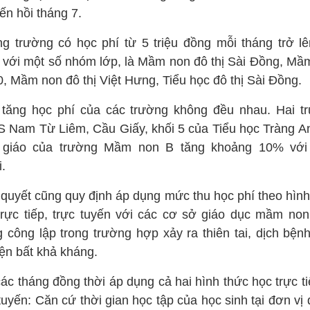
ến hồi tháng 7.
g trường có học phí từ 5 triệu đồng mỗi tháng trở lê
 với một số nhóm lớp, là Mầm non đô thị Sài Đồng, Mầ
0, Mầm non đô thị Việt Hưng, Tiểu học đô thị Sài Đồng.
tăng học phí của các trường không đều nhau. Hai t
 Nam Từ Liêm, Cầu Giấy, khối 5 của Tiểu học Tràng An
giáo của trường Mầm non B tăng khoảng 10% vớ
.
 quyết cũng quy định áp dụng mức thu học phí theo hìn
trực tiếp, trực tuyến với các cơ sở giáo dục mầm non
g công lập trong trường hợp xảy ra thiên tai, dịch bệnh
iện bất khả kháng.
ác tháng đồng thời áp dụng cả hai hình thức học trực t
tuyến: Căn cứ thời gian học tập của học sinh tại đơn vị đ