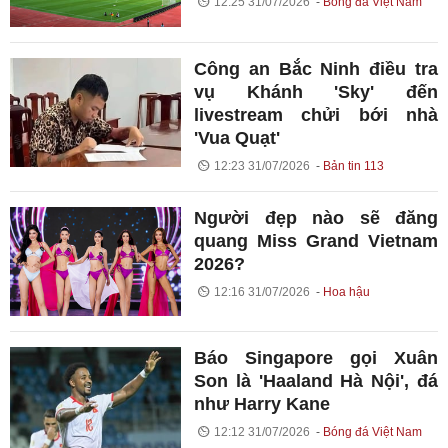
12:25 31/07/2026
Bóng đá Việt Nam
Công an Bắc Ninh điều tra
vụ Khánh 'Sky' đến
livestream chửi bới nhà
'Vua Quạt'
12:23 31/07/2026
Bản tin 113
Người đẹp nào sẽ đăng
quang Miss Grand Vietnam
2026?
12:16 31/07/2026
Hoa hậu
Báo Singapore gọi Xuân
Son là 'Haaland Hà Nội', đá
như Harry Kane
12:12 31/07/2026
Bóng đá Việt Nam