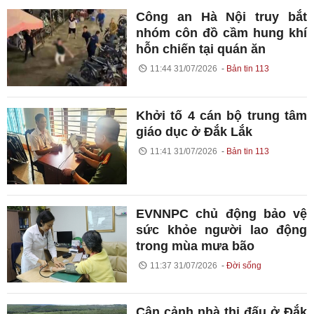
Công an Hà Nội truy bắt
nhóm côn đồ cầm hung khí
hỗn chiến tại quán ăn
11:44 31/07/2026
Bản tin 113
Khởi tố 4 cán bộ trung tâm
giáo dục ở Đắk Lắk
11:41 31/07/2026
Bản tin 113
EVNNPC chủ động bảo vệ
sức khỏe người lao động
trong mùa mưa bão
11:37 31/07/2026
Đời sống
Cận cảnh nhà thi đấu ở Đắk