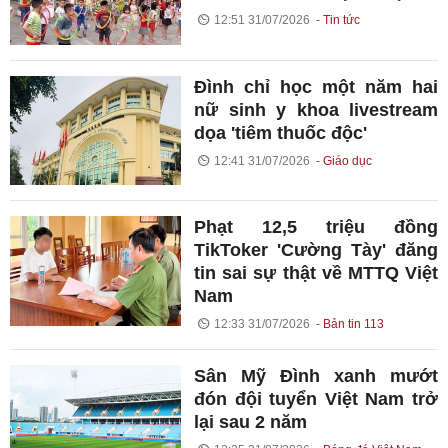
12:51 31/07/2026
Tin tức
Đình chỉ học một năm hai
nữ sinh y khoa livestream
dọa 'tiêm thuốc độc'
12:41 31/07/2026
Giáo dục
Phạt 12,5 triệu đồng
TikToker 'Cường Tày' đăng
tin sai sự thật về MTTQ Việt
Nam
12:33 31/07/2026
Bản tin 113
Sân Mỹ Đình xanh mướt
đón đội tuyển Việt Nam trở
lại sau 2 năm