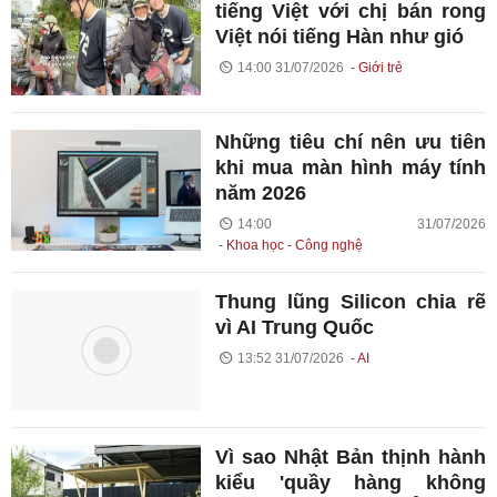
tiếng Việt với chị bán rong
Việt nói tiếng Hàn như gió
14:00 31/07/2026
Giới trẻ
Những tiêu chí nên ưu tiên
khi mua màn hình máy tính
năm 2026
14:00 31/07/2026
Khoa học - Công nghệ
Thung lũng Silicon chia rẽ
vì AI Trung Quốc
13:52 31/07/2026
AI
Vì sao Nhật Bản thịnh hành
kiểu 'quầy hàng không