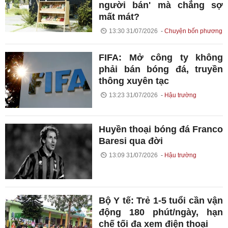
người bán' mà chẳng sợ
mất mát?
13:30 31/07/2026
Chuyện bốn phương
FIFA: Mở công ty không
phải bán bóng đá, truyền
thông xuyên tạc
13:23 31/07/2026
Hậu trường
Huyền thoại bóng đá Franco
Baresi qua đời
13:09 31/07/2026
Hậu trường
Bộ Y tế: Trẻ 1-5 tuổi cần vận
động 180 phút/ngày, hạn
chế tối đa xem điện thoại