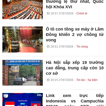
thường lệ thứ nhất, Quốc
hội Khóa XVI
20:57 27/07/2026
Chính trị
Ô tô con tông xe máy ở Lâm
Đồng khiến 2 vợ chồng tử
vong
20:51 27/07/2026
Tin nóng
Hà Nội sắp xếp 19 trường
cao đẳng, trung cấp còn 10
cơ sở
20:15 27/07/2026
Tin tức - Sự kiện
Link xem trực tiếp
Indonesia vs Campuchia