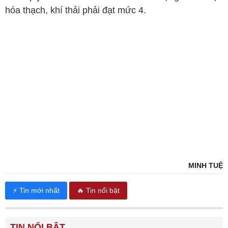
hóa thạch, khí thải phải đạt mức 4.
MINH TUỆ
⚡ Tin mới nhất
🔥 Tin nổi bật
TIN NỔI BẬT