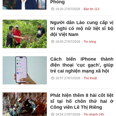
Phòng
19:20 27/07/2026
Bản tin 113
Người dân Lào cung cấp vị
trí nghi có mộ nữ liệt sĩ bộ
đội Việt Nam
19:00 27/07/2026
Tin nóng
Cách biến iPhone thành
điện thoại 'cục gạch', giúp
trẻ cai nghiện mạng xã hội
18:57 27/07/2026
Thủ thuật
Phát hiện thêm 8 hài cốt liệt
sĩ tại hố chôn thứ hai ở
Công viên Lê Thị Riêng
18:54 27/07/2026
Tin nhanh 24h