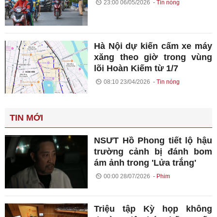
23:00 06/05/2026
Tin nóng
Hà Nội dự kiến cấm xe máy
xăng theo giờ trong vùng
lõi Hoàn Kiếm từ 1/7
08:10 23/04/2026
Tin nóng
TIN MỚI
NSƯT Hồ Phong tiết lộ hậu
trường cảnh bị đánh bom
ám ảnh trong 'Lửa trắng'
00:00 28/07/2026
Phim
Triệu tập Kỳ họp không