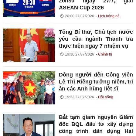
20h30 ngày 27/7, giải
ASEAN Cup 2026
20:00 27/07/2026
Lịch bóng đá
Tổng Bí thư, Chủ tịch nước
yêu cầu ngành Thanh tra
thực hiện ngay 7 nhiệm vụ
19:36 27/07/2026
Chính trị
Dòng người đến Công viên
Lê Thị Riêng tưởng niệm, tri
ân các Anh hùng liệt sĩ
19:33 27/07/2026
Đời sống
Bắt tạm giam nguyên Giám
đốc BQL đầu tư xây dựng
công trình dân dụng Hải