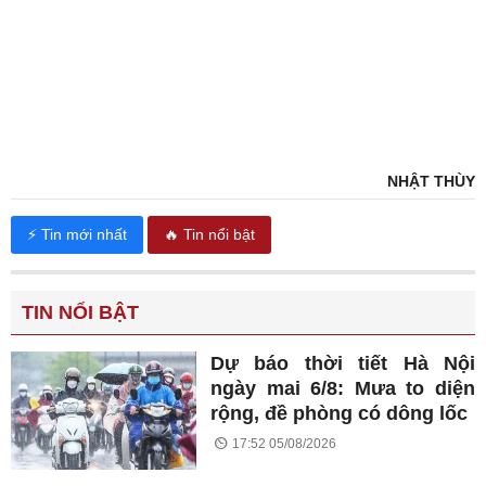
NHẬT THÙY
⚡ Tin mới nhất
🔥 Tin nổi bật
TIN NỔI BẬT
Dự báo thời tiết Hà Nội
ngày mai 6/8: Mưa to diện
rộng, đề phòng có dông lốc
17:52 05/08/2026