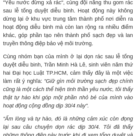
"Yêu nước đừng xả rác", cùng đội nắng thu gom rác
sau lễ tổng duyệt diễu binh. Hoạt động này không
dừng lại ở khu vực trung tâm thành phố nơi diễn ra
hoạt động diễu binh mà còn lan rộng ra nhiều điểm
khác, góp phần tạo nên thành phố sạch đẹp và lan
truyền thông điệp bảo vệ môi trường.
Cùng nhóm bạn của mình ở lại dọn rác sau lễ tổng
duyệt diễu binh, Trần Minh Hà Lê, sinh viên năm thứ
hai Đại học Luật TP.HCM, cảm thấy đây là một việc
làm rất ý nghĩa:
"Giữ gìn môi trường sạch đẹp chính
cũng là một cách thể hiện tinh thần yêu nước, tôi thấy
thật tự hào khi góp một phần nhỏ bé của mình vào
hoạt động cộng đồng dịp 30/4 này".
"Ấm lòng và tự hào, đó là những cảm xúc còn đọng
lại sau câu chuyện dọn rác dịp 30/4. Tôi đã thấy
những thông điệp này trước khi đi xem tổng duyệt và