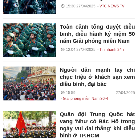
15:30 27/04/2025
VTC NEWS TV
Toàn cảnh tổng duyệt diễu
binh, diễu hành kỷ niệm 50
năm Giải phóng miền Nam
12:04 27/04/2025
Tin nhanh 24h
Người dân mạnh tay chi
chục triệu ở khách sạn xem
diễu binh, đại bác
15:59 27/04/2025
Giải phóng miền Nam 30-4
Quân đội Trung Quốc hát
vang 'Như có Bác Hồ trong
ngày vui đại thắng' khi diễu
binh ở TP.HCM