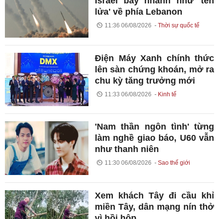
Israel bay nhanh như 'tên
lửa' về phía Lebanon
11:36 06/08/2026
Thời sự quốc tế
Điện Máy Xanh chính thức
lên sàn chứng khoán, mở ra
chu kỳ tăng trưởng mới
11:33 06/08/2026
Kinh tế
'Nam thần ngôn tình' từng
làm nghề giao báo, U60 vẫn
như thanh niên
11:30 06/08/2026
Sao thế giới
Xem khách Tây đi cầu khỉ
miền Tây, dân mạng nín thở
vì hồi hộp