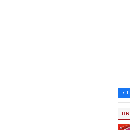
⚡ T
TIN