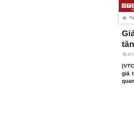
Thị
Gi
tă
07:
(VTC
giá 
quan