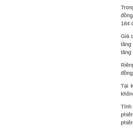
Tron
đồng
184 đ
Giá c
tăng
tăng 
Riên
đồng
Tại 
khôn
Tính
phiê
phiên