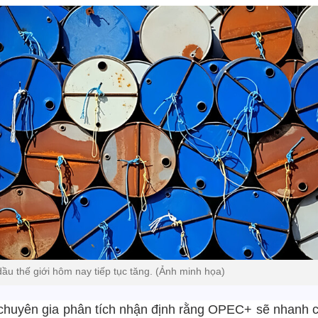
dầu thế giới hôm nay tiếp tục tăng. (Ảnh minh họa)
chuyên gia phân tích nhận định rằng OPEC+ sẽ nhanh 