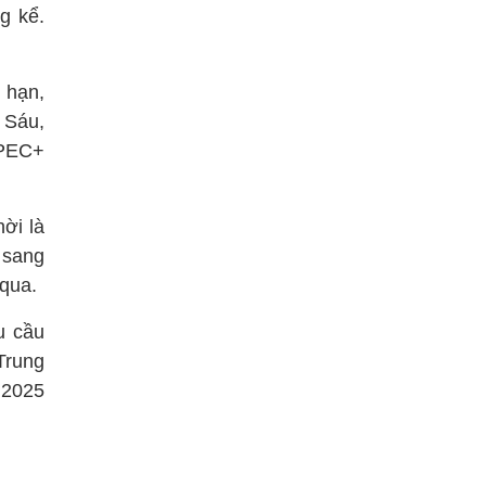
g kể.
 hạn,
 Sáu,
OPEC+
ời là
 sang
 qua.
u cầu
Trung
 2025