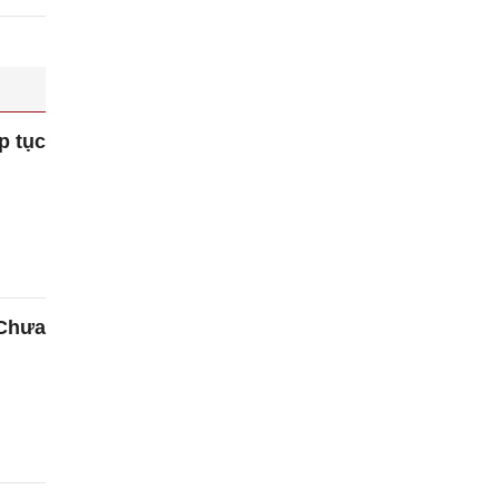
p tục
 Chưa