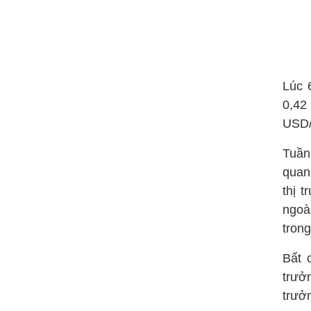
Lúc 
0,42
USD/
Tuần
quan
thị 
ngoà
tron
Bất 
trưở
trưở