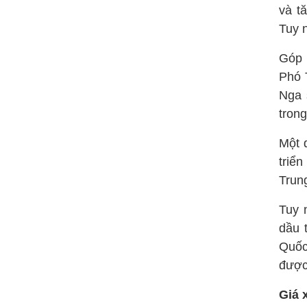
và t
Tuy n
Góp 
Phó 
Nga 
trong
Một 
triể
Trun
Tuy 
dầu 
Quốc
được
Giá 