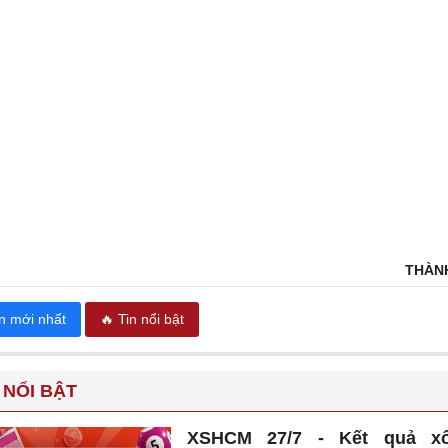
THÀN
in mới nhất
🔥 Tin nổi bật
 NỔI BẬT
XSHCM 27/7 - Kết quả x