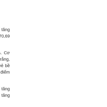
 tăng
70,69
%. Cơ
rằng,
vẻ bề
 điểm
 tăng
 tăng