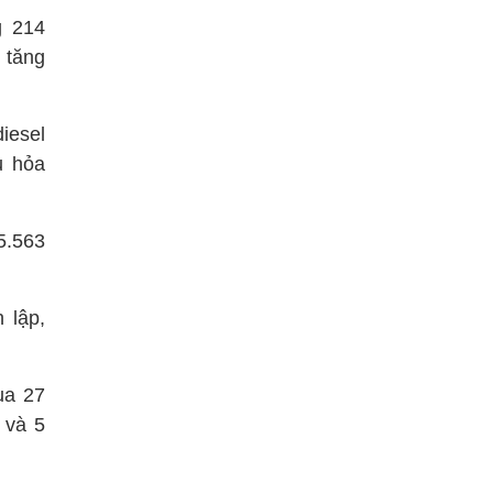
g 214
 tăng
diesel
u hỏa
5.563
 lập,
ua 27
 và 5