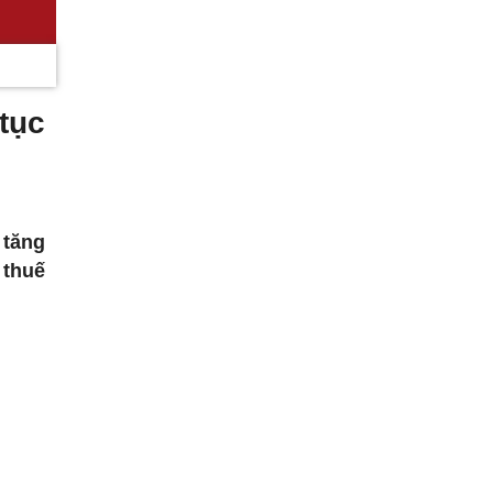
tục
 tăng
 thuế