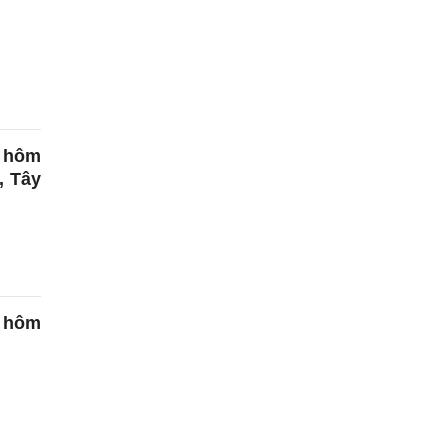
g hôm
, Tây
 hôm