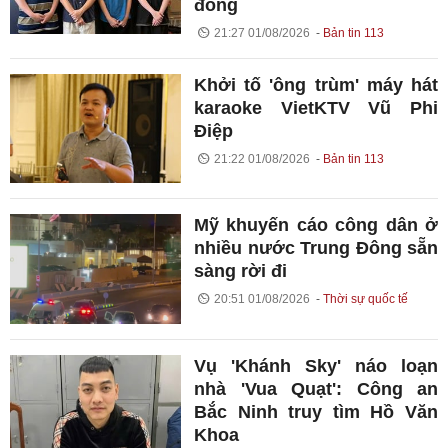
đồng
21:27 01/08/2026
Bản tin 113
Khởi tố 'ông trùm' máy hát
karaoke VietKTV Vũ Phi
Điệp
21:22 01/08/2026
Bản tin 113
Mỹ khuyến cáo công dân ở
nhiều nước Trung Đông sẵn
sàng rời đi
20:51 01/08/2026
Thời sự quốc tế
Vụ 'Khánh Sky' náo loạn
nhà 'Vua Quạt': Công an
Bắc Ninh truy tìm Hồ Văn
Khoa