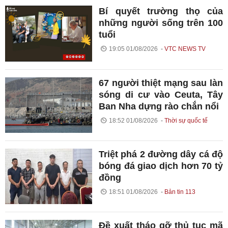
Bí quyết trường thọ của
những người sống trên 100
tuổi
19:05 01/08/2026
VTC NEWS TV
67 người thiệt mạng sau làn
sóng di cư vào Ceuta, Tây
Ban Nha dựng rào chắn nổi
18:52 01/08/2026
Thời sự quốc tế
Triệt phá 2 đường dây cá độ
bóng đá giao dịch hơn 70 tỷ
đồng
18:51 01/08/2026
Bản tin 113
Đề xuất tháo gỡ thủ tục mã