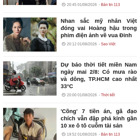
20:45 01/08/2026
Bản tin 113
Nhan sắc mỹ nhân Việt
đóng vai Hoàng hậu trong
phim điện ảnh về vua Đinh
20:12 01/08/2026
Sao Việt
Dự báo thời tiết miền Nam
ngày mai 2/8: Có mưa rào
và dông, TP.HCM cao nhất
33°C
20:00 01/08/2026
Thời tiết
'Cõng' 7 tiền án, gã đạo
chích vẫn đập phá kính gần
10 xe ô tô cuỗm tài sản
19:52 01/08/2026
Bản tin 113