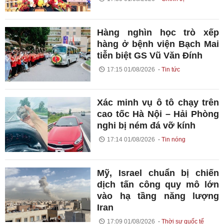
Hàng nghìn học trò xếp
hàng ở bệnh viện Bạch Mai
tiễn biệt GS Vũ Văn Đính
17:15 01/08/2026
Tin tức
Xác minh vụ ô tô chạy trên
cao tốc Hà Nội – Hải Phòng
nghi bị ném đá vỡ kính
17:14 01/08/2026
Tin nóng
Mỹ, Israel chuẩn bị chiến
dịch tấn công quy mô lớn
vào hạ tầng năng lượng
Iran
17:09 01/08/2026
Thời sự quốc tế