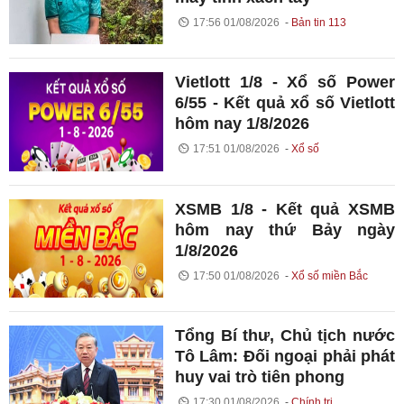
17:56 01/08/2026
Bản tin 113
Vietlott 1/8 - Xổ số Power
6/55 - Kết quả xổ số Vietlott
hôm nay 1/8/2026
17:51 01/08/2026
Xổ số
XSMB 1/8 - Kết quả XSMB
hôm nay thứ Bảy ngày
1/8/2026
17:50 01/08/2026
Xổ số miền Bắc
Tổng Bí thư, Chủ tịch nước
Tô Lâm: Đối ngoại phải phát
huy vai trò tiên phong
17:30 01/08/2026
Chính trị