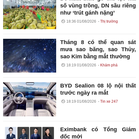
số vùng trồng, DN sầu riêng
như ‘trút gánh nặng’
18:36 01/08/2026
Thị trường
Tháng 8 có thể quan sát
mưa sao băng, sao Thủy,
sao Kim bằng mắt thường
18:19 01/08/2026
Khám phá
BYD Sealion 08 lộ nội thất
trước ngày ra mắt
18:19 01/08/2026
Tin xe 247
Eximbank có Tổng Giám
đốc mới