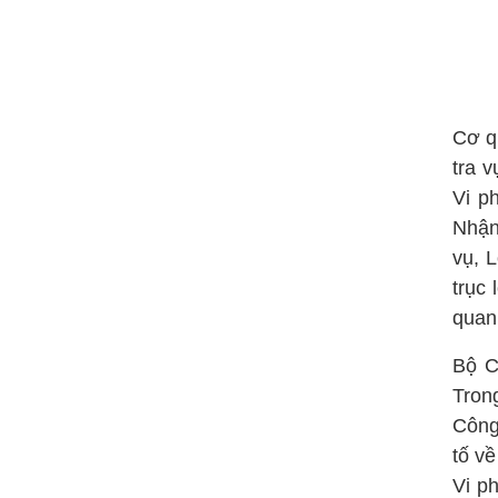
Cơ q
tra 
Vi p
Nhận
vụ, 
trục 
quan
Bộ C
Tron
Công
tố về
Vi p