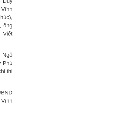
ê Duy
 Vĩnh
húc),
, ông
 Viết
g Ngô
y Phú
hi thi
 UBND
 Vĩnh