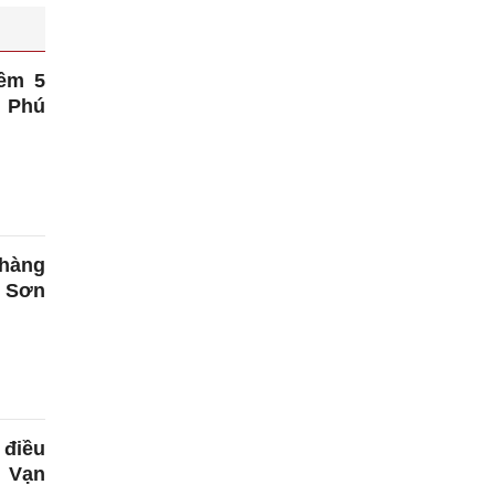
hêm 5
, Phú
 hàng
c Sơn
 điều
, Vạn