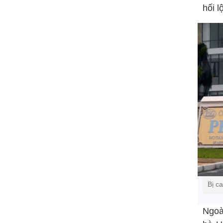
hối l
Bị c
Ngoài