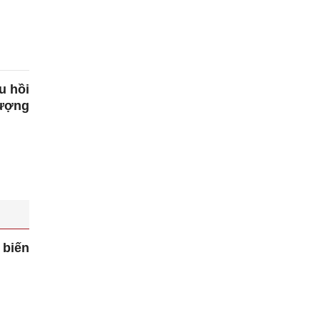
u hồi
lượng
biến