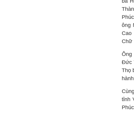
bà H
Thàn
Phúc
ông 
Cao 
Chữ 
Ông 
Đức 
Thọ b
hành
Cùng
tỉnh
Phúc