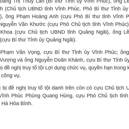
oàng Thị Thúy Lan (Bí thư Tỉnh ủy Vĩnh Phúc), ông L
h (Chủ tịch UBND tỉnh Vĩnh Phúc, Phó Bí thư Tỉnh ủy
), ông Phạm Hoàng Anh (cựu Phó Bí thư tỉnh Vĩnh P
Nguyễn Văn Khước (cựu Phó Chủ tịch tỉnh Vĩnh Phúc)
Khoa (cựu Chủ tịch UBND tỉnh Quảng Ngãi), ông Lê
(cựu Bí thư Tỉnh ủy Quảng Ngãi).
Phạm Văn Vọng, cựu Bí thư Tỉnh ủy Vĩnh Phúc; ôn
Vượng và ông Nguyễn Doãn Khánh, cựu Bí thư Tỉnh ủ
ị đề nghị truy tố tội Lợi dụng chức vụ, quyền hạn trong k
 công vụ.
 bị đề nghị truy tố tội danh trên còn có cựu Chủ tịch
 Vĩnh Phúc Phùng Quang Hùng, cựu Phó Chủ tịch tỉnh
 Hà Hòa Bình.