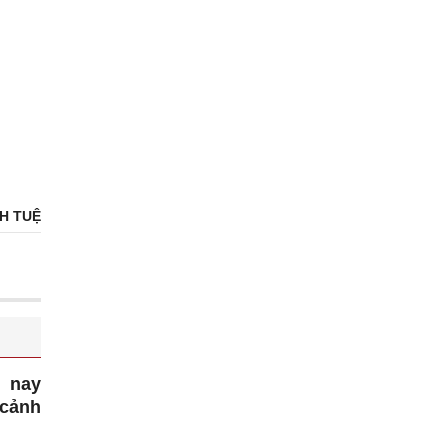
H TUỆ
m nay
 cảnh