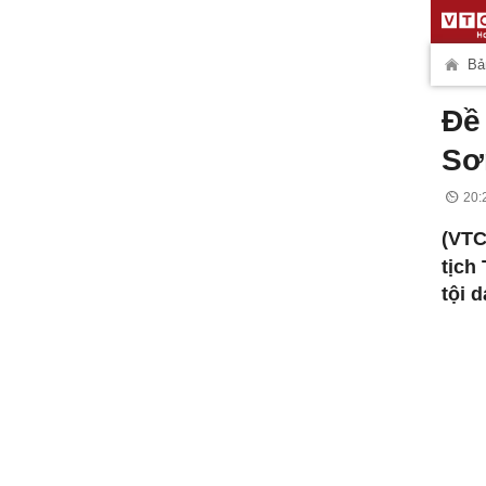
Bản
Đề
Sơ
20:
(VTC
tịch
tội 