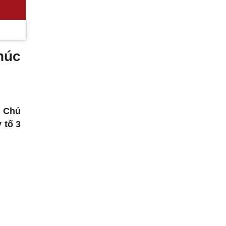
húc
, Chủ
 tố 3