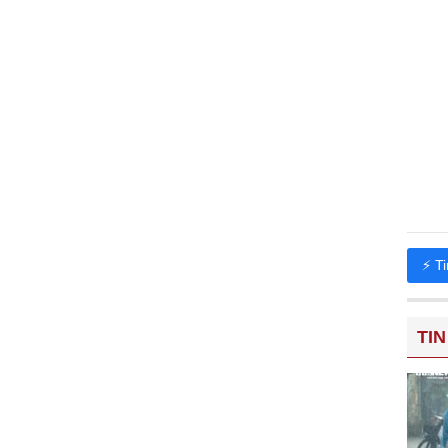
⚡ T
TIN