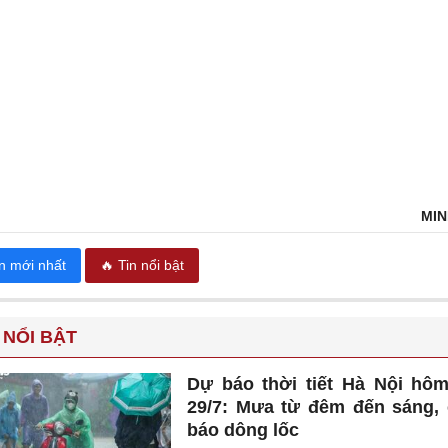
MIN
in mới nhất
🔥 Tin nổi bật
 NỔI BẬT
Dự báo thời tiết Hà Nội hô
29/7: Mưa từ đêm đến sáng,
báo dông lốc