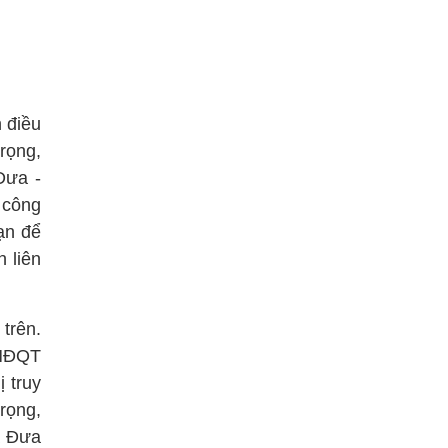
 điều
rọng,
Đưa -
 công
ạn để
h liên
trên.
 HĐQT
 truy
trọng,
à Đưa